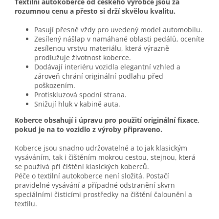
Textilní autokoberce od českého výrobce jsou za
rozumnou cenu a přesto si drží skvělou kvalitu.
Pasují přesně vždy pro uvedený model automobilu.
Zesílený nášlap v namáhané oblasti pedálů, oceníte
zesílenou vrstvu materiálu, která výrazně
prodlužuje životnost koberce.
Dodávají interiéru vozidla elegantní vzhled a
zároveň chrání originální podlahu před
poškozením.
Protiskluzová spodní strana.
Snižují hluk v kabině auta.
Koberce obsahují i úpravu pro použití originální fixace,
pokud je na to vozidlo z výroby připraveno.
Koberce jsou snadno udržovatelné a to jak klasickým
vysáváním, tak i čištěním mokrou cestou, stejnou, která
se používá při čištění klasických koberců.
Péče o textilní autokoberce není složitá. Postačí
pravidelné vysávání a případné odstranění skvrn
speciálními čisticími prostředky na čištění čalounění a
textilu.