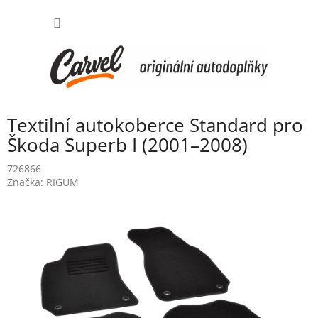
Přejít
NÁKUP
na
obsah
KOŠÍK
Textilní autokoberce Standard pro
Škoda Superb I (2001–2008)
726866
Značka:
RIGUM