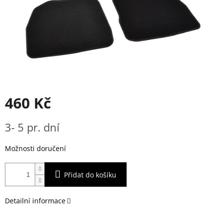
460 Kč
Měrná
3- 5 pr. dní
cena:
Možnosti doručení
Přidat do košíku
Detailní informace