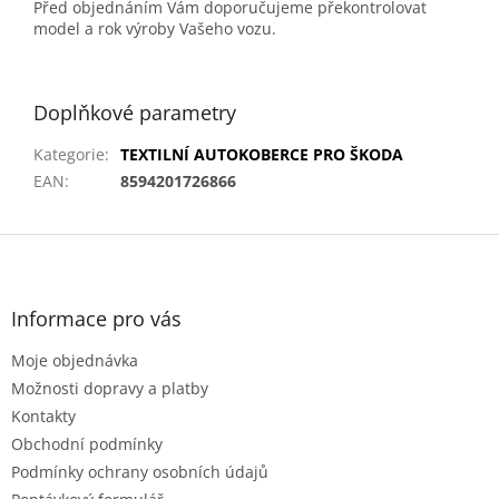
Před objednáním Vám doporučujeme překontrolovat
model a rok výroby Vašeho vozu.
Doplňkové parametry
Kategorie
:
TEXTILNÍ AUTOKOBERCE PRO ŠKODA
EAN
:
8594201726866
Z
á
p
a
Informace pro vás
t
Moje objednávka
í
Možnosti dopravy a platby
Kontakty
Obchodní podmínky
Podmínky ochrany osobních údajů