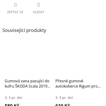
ZEPTAT SE
HLÍDAT
Související produkty
Gumová vana pasující do
Přesné gumové
kufru ŠKODA Scala 2019-
autokoberce Rigum pro
BEZ MEZIPODLAHY
Škoda Scala (2019–) –
Sada 4 ks
3- 5 pr. dní
3- 5 pr. dní
580 Kč
610 Kč