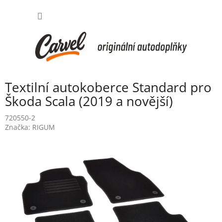
Přejít
NÁKUP
na
obsah
KOŠÍK
Textilní autokoberce Standard pro
Škoda Scala (2019 a novější)
720550-2
Značka:
RIGUM