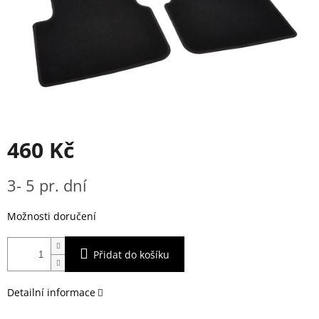
460 Kč
Měrná
3- 5 pr. dní
cena:
Možnosti doručení
Přidat do košíku
Detailní informace