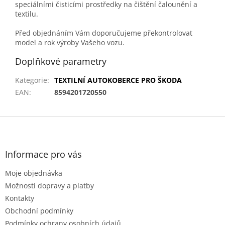
speciálními čisticími prostředky na čištění čalounění a
textilu.
Před objednáním Vám doporučujeme překontrolovat
model a rok výroby Vašeho vozu.
Doplňkové parametry
Kategorie
:
TEXTILNÍ AUTOKOBERCE PRO ŠKODA
EAN
:
8594201720550
Z
á
p
a
Informace pro vás
t
Moje objednávka
í
Možnosti dopravy a platby
Kontakty
Obchodní podmínky
Podmínky ochrany osobních údajů