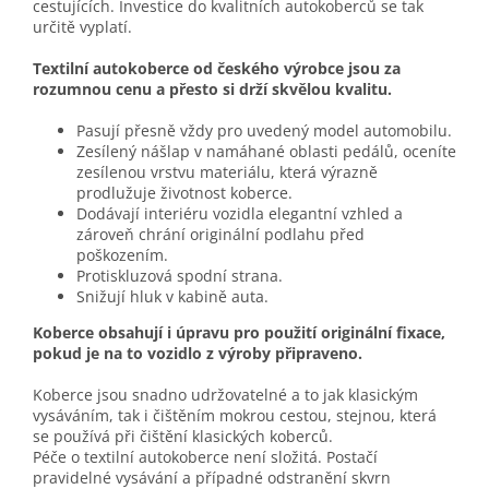
cestujících. Investice do kvalitních autokoberců se tak
určitě vyplatí.
Textilní autokoberce od českého výrobce jsou za
rozumnou cenu a přesto si drží skvělou kvalitu.
Pasují přesně vždy pro uvedený model automobilu.
Zesílený nášlap v namáhané oblasti pedálů, oceníte
zesílenou vrstvu materiálu, která výrazně
prodlužuje životnost koberce.
Dodávají interiéru vozidla elegantní vzhled a
zároveň chrání originální podlahu před
poškozením.
Protiskluzová spodní strana.
Snižují hluk v kabině auta.
Koberce obsahují i úpravu pro použití originální fixace,
pokud je na to vozidlo z výroby připraveno.
Koberce jsou snadno udržovatelné a to jak klasickým
vysáváním, tak i čištěním mokrou cestou, stejnou, která
se používá při čištění klasických koberců.
Péče o textilní autokoberce není složitá. Postačí
pravidelné vysávání a případné odstranění skvrn