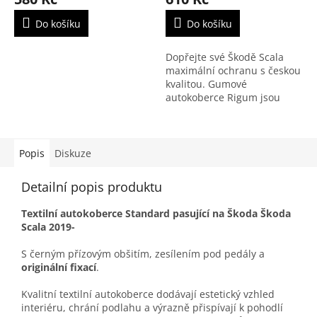
Do košíku
Do košíku
Dopřejte své Škodě Scala
maximální ochranu s českou
kvalitou. Gumové
autokoberce Rigum jsou
navrženy přesně podle
rozměrů podlahy modelu
Scala, dokonale sedí na
originální...
Popis
Diskuze
Detailní popis produktu
Textilní autokoberce Standard pasující na Škoda Škoda
Scala 2019-
S černým přízovým obšitím, zesílením pod pedály a
originální fixací
.
Kvalitní textilní autokoberce dodávají estetický vzhled
interiéru, chrání podlahu a výrazně přispívají k pohodlí