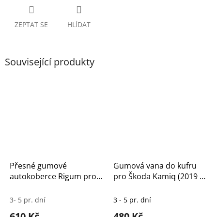
ZEPTAT SE
HLÍDAT
Související produkty
Přesné gumové
Gumová vana do kufru
autokoberce Rigum pro
pro Škoda Kamiq (2019 a
Škoda Kamiq (2019–) –
novější)
Sada 4 ks
3- 5 pr. dní
3 - 5 pr. dní
610 Kč
480 Kč