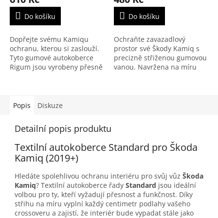
Do košíku
Do košíku
Dopřejte svému Kamiqu
Ochraňte zavazadlový
ochranu, kterou si zaslouží.
prostor své Škody Kamiq s
Tyto gumové autokoberce
precizně střiženou gumovou
Rigum jsou vyrobeny přesně
vanou. Navržena na míru
na míru, dokonale sedí na
pro modely od roku 2019,
originální fixace a díky 1cm
tato vana se zvýšeným
vysokému lemu udrží...
okrajem 1,5 cm spolehlivě
zadrží...
Popis
Diskuze
Detailní popis produktu
Textilní autokoberce Standard pro Škoda
Kamiq (2019+)
Hledáte spolehlivou ochranu interiéru pro svůj vůz
Škoda
Kamiq
? Textilní autokoberce řady
Standard
jsou ideální
volbou pro ty, kteří vyžadují přesnost a funkčnost. Díky
střihu na míru vyplní každý centimetr podlahy vašeho
crossoveru a zajistí, že interiér bude vypadat stále jako