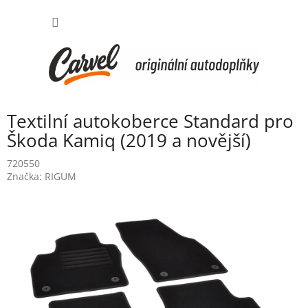
Přejít
NÁKUP
na
obsah
KOŠÍK
Textilní autokoberce Standard pro
Škoda Kamiq (2019 a novější)
720550
Značka:
RIGUM