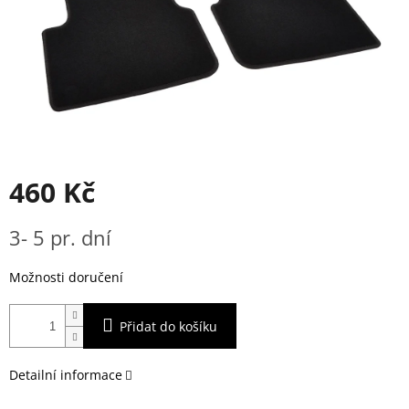
460 Kč
Měrná
3- 5 pr. dní
cena:
Možnosti doručení
Přidat do košíku
Detailní informace