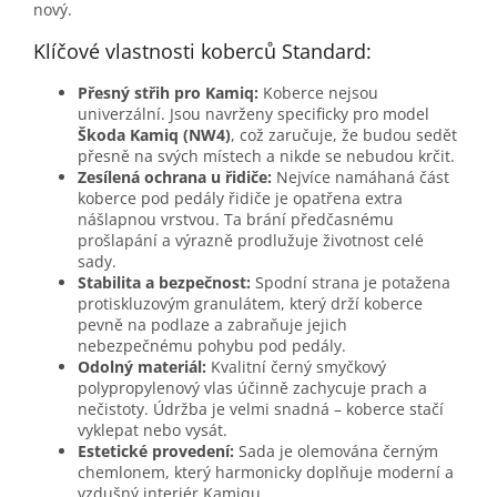
nový.
Klíčové vlastnosti koberců Standard:
Přesný střih pro Kamiq:
Koberce nejsou
univerzální. Jsou navrženy specificky pro model
Škoda Kamiq (NW4)
, což zaručuje, že budou sedět
přesně na svých místech a nikde se nebudou krčit.
Zesílená ochrana u řidiče:
Nejvíce namáhaná část
koberce pod pedály řidiče je opatřena extra
nášlapnou vrstvou. Ta brání předčasnému
prošlapání a výrazně prodlužuje životnost celé
sady.
Stabilita a bezpečnost:
Spodní strana je potažena
protiskluzovým granulátem, který drží koberce
pevně na podlaze a zabraňuje jejich
nebezpečnému pohybu pod pedály.
Odolný materiál:
Kvalitní černý smyčkový
polypropylenový vlas účinně zachycuje prach a
nečistoty. Údržba je velmi snadná – koberce stačí
vyklepat nebo vysát.
Estetické provedení:
Sada je olemována černým
chemlonem, který harmonicky doplňuje moderní a
vzdušný interiér Kamiqu.