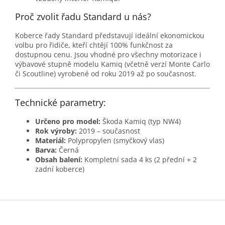
Proč zvolit řadu Standard u nás?
Koberce řady Standard představují ideální ekonomickou
volbu pro řidiče, kteří chtějí 100% funkčnost za
dostupnou cenu. Jsou vhodné pro všechny motorizace i
výbavové stupně modelu Kamiq (včetně verzí Monte Carlo
či Scoutline) vyrobené od roku 2019 až po současnost.
Technické parametry:
Určeno pro model:
Škoda Kamiq (typ NW4)
Rok výroby:
2019 – současnost
Materiál:
Polypropylen (smyčkový vlas)
Barva:
Černá
Obsah balení:
Kompletní sada 4 ks (2 přední + 2
zadní koberce)
Z
á