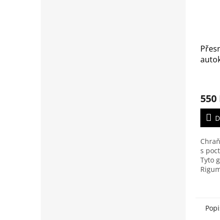
Přes
auto
Škoda
2014)
550
D
Chraňt
s poct
Tyto 
Rigum
přesn
sedí 
vysok
Popi