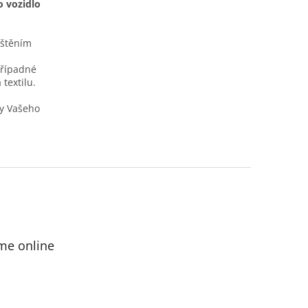
o vozidlo
ištěním
případné
textilu.
y Vašeho
me online