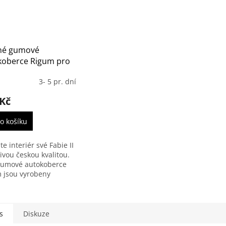
né gumové
koberce Rigum pro
 Fabia II (2007–
3- 5 pr. dní
 – Sada 4 ks
 Kč
o košíku
e interiér své Fabie II
ivou českou kvalitou.
gumové autokoberce
 jsou vyrobeny
ě na míru, dokonale
na podlaze a díky 1cm
ému lemu udrží...
s
Diskuze