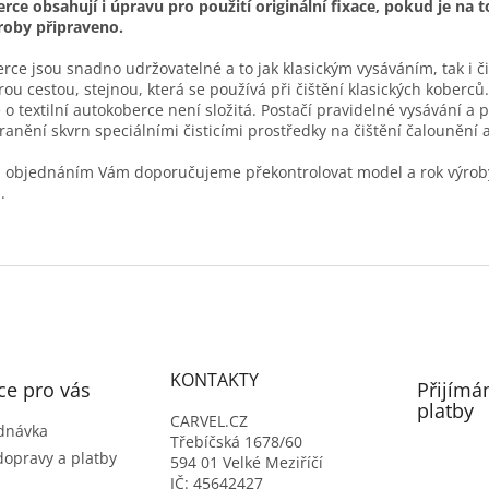
rce obsahují i úpravu pro použití originální fixace, pokud je na t
roby připraveno.
rce jsou snadno udržovatelné a to jak klasickým vysáváním, tak i č
ou cestou, stejnou, která se používá při čištění klasických koberců.
 o textilní autokoberce není složitá. Postačí pravidelné vysávání a 
ranění skvrn speciálními čisticími prostředky na čištění čalounění a 
 objednáním Vám doporučujeme překontrolovat model a rok výrob
.
KONTAKTY
ce pro vás
Přijímá
platby
CARVEL.CZ
dnávka
Třebíčská 1678/60
dopravy a platby
594 01 Velké Meziříčí
IČ: 45642427