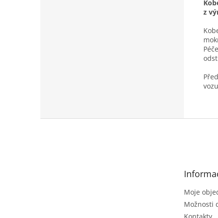
Kobe
z vý
Kobe
mokr
Péče
odst
Před
vozu
Z
á
p
a
t
Informa
í
Moje obje
Možnosti 
Kontakty