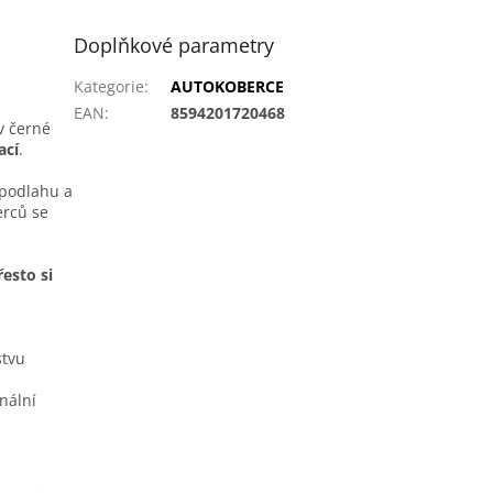
Doplňkové parametry
Kategorie
:
AUTOKOBERCE
EAN
:
8594201720468
v černé
ací
.
í podlahu a
erců se
esto si
stvu
nální