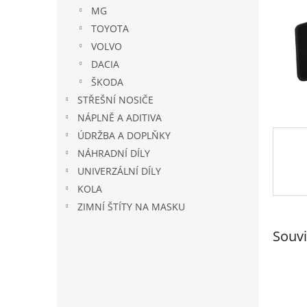
n
MG
e
TOYOTA
l
VOLVO
DACIA
ŠKODA
STŘEŠNÍ NOSIČE
NÁPLNĚ A ADITIVA
ÚDRŽBA A DOPLŇKY
NÁHRADNÍ DÍLY
UNIVERZÁLNÍ DÍLY
KOLA
ZIMNÍ ŠTÍTY NA MASKU
Souvi