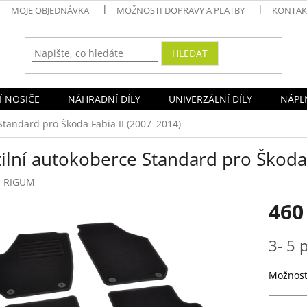
MOJE OBJEDNÁVKA
MOŽNOSTI DOPRAVY A PLATBY
KONTAK
HLEDAT
Í NOSIČE
NÁHRADNÍ DÍLY
UNIVERZÁLNÍ DÍLY
NÁPLN
Standard pro Škoda Fabia II (2007–2014)
ilní autokoberce Standard pro Škoda 
:
RIGUM
460
Měrná
3- 5 p
cena:
Možnost