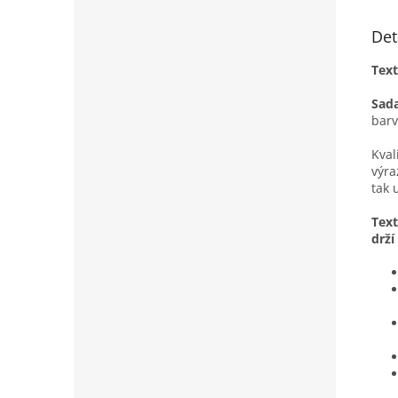
Det
Text
Sada
barv
Kval
výra
tak 
Text
drží