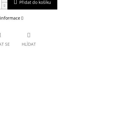
Přidat do košíku
 informace
AT SE
HLÍDAT