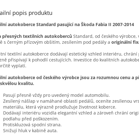
ailní popis produktu
ilní autokoberce Standard pasující na Škoda Fabia II 2007-2014
 přesných textilních autokoberců
Standard, od českého výrobce, 
ě s černým přízovým obšitím, zesílením pod pedály a
originální fix
itní textilní autokoberce dodávají estetický vzhled interiéru, chrán
zně přispívají k pohodlí cestujících. Investice do kvalitních autokob
určitě vyplatí.
ilní autokoberce od českého výrobce jsou za rozumnou cenu a př
 skvělou kvalitu.
Pasují přesně vždy pro uvedený model automobilu.
Zesílený nášlap v namáhané oblasti pedálů, oceníte zesílenou vr
materiálu, která výrazně prodlužuje životnost koberce.
Dodávají interiéru vozidla elegantní vzhled a zároveň chrání origi
podlahu před poškozením.
Protiskluzová spodní strana.
Snižují hluk v kabině auta.