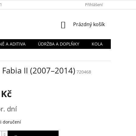
TY
OBCHODNÍ PODMÍNKY
PODMÍNKY OCHRANY OSOBNÍCH Ú
Přihlášení
NÁKUPNÍ
Prázdný košík
KOŠÍK
Ě A ADITIVA
ÚDRŽBA A DOPLŇKY
KOLA
Fabia II (2007–2014)
720468
 Kč
r. dní
i doručení