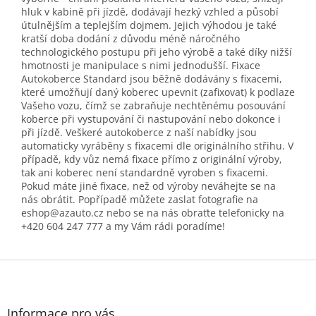
hluk v kabině při jízdě, dodávají hezký vzhled a působí
útulnějším a teplejším dojmem. Jejich výhodou je také
kratší doba dodání z důvodu méně náročného
technologického postupu při jeho výrobě a také díky nižší
hmotnosti je manipulace s nimi jednodušší. Fixace
Autokoberce Standard jsou běžně dodávány s fixacemi,
které umožňují daný koberec upevnit (zafixovat) k podlaze
Vašeho vozu, čímž se zabraňuje nechtěnému posouvání
koberce při vystupování či nastupování nebo dokonce i
při jízdě. Veškeré autokoberce z naší nabídky jsou
automaticky vyráběny s fixacemi dle originálního střihu. V
případě, kdy vůz nemá fixace přímo z originální výroby,
tak ani koberec není standardně vyroben s fixacemi.
Pokud máte jiné fixace, než od výroby neváhejte se na
nás obrátit. Popřípadě můžete zaslat fotografie na
eshop@azauto.cz nebo se na nás obraťte telefonicky na
+420 604 247 777 a my Vám rádi poradíme!
Z
á
p
a
Informace pro vás