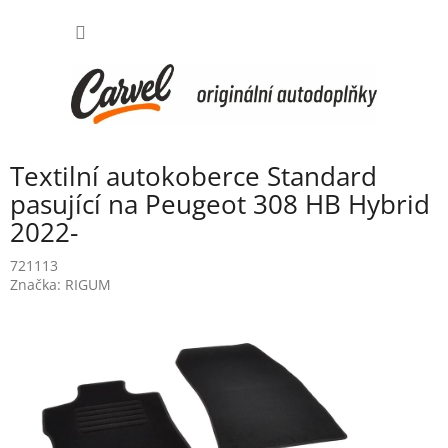
Přejít
NÁKUP
na
obsah
KOŠÍK
Textilní autokoberce Standard
pasující na Peugeot 308 HB Hybrid
2022-
721113
Značka:
RIGUM