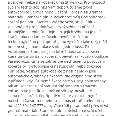
a zároveň nelze na koberec umístit výšivku. Pro možnost
zvolení těchto doplňků Vám doporučujeme zvolit
autokoberce Carrera nebo Elegant. I přes nižší gramáž
materiálu Standard plní autokoberce svůj účel výborně -
chrání podlahu interiéru Vašeho vozu, snižují hluk
v kabině při jízdě, dodávají hezký vzhled a působí
útulnějším a teplejším dojmem. Jejich výhodou je také
kratší doba dodání z důvodu méně náročného
technologického postupu při jeho výrobě a také díky nižší
hmotnosti je manipulace s nimi jednodušší. Fixace
Autokoberce Standard jsou běžně dodávány s fixacemi,
které umožňují daný koberec upevnit (zafixovat) k podlaze
Vašeho vozu, čímž se zabraňuje nechtěnému posouvání
koberce při vystupování či nastupování nebo dokonce
i při jízdě. Veškeré autokoberce z naší nabídky jsou
automaticky vyráběny s fixacemi dle originálního střihu.
V případě, kdy vůz nemá fixace přímo z originální výroby,
tak ani koberec není standardně vyroben s fixacemi.
Pokud máte jiné fixace, než od výroby, neváhejte
se na nás obrátit. Popřípadě můžete zaslat fotografie
na eshop@azauto.cz nebo se na nás obraťte telefonicky
na +420 604 247 777 a my Vám rádi poradíme! I přes nižší
gramáž materiálu Standard plní autokoberce svůj účel
výborně - chrání podlahu interiéru Vašeho vozu, snižují