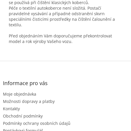
se používá při čištění klasických koberců.
Péče o textilní autokoberce není složitá. Postačí
pravidelné vysávání a případné odstranění skvrn
speciálními čisticími prostředky na čištění čalounění a
textilu.
Před objednáním Vám doporučujeme překontrolovat
model a rok výroby Vašeho vozu.
Z
á
p
a
Informace pro vás
t
Moje objednávka
í
Možnosti dopravy a platby
Kontakty
Obchodní podmínky
Podmínky ochrany osobních údajů
Poptávkový formulář