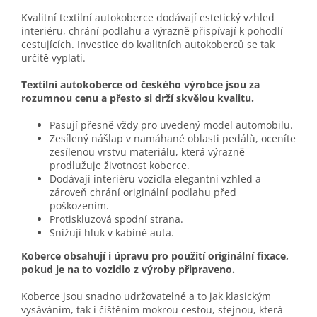
Kvalitní textilní autokoberce dodávají estetický vzhled
interiéru, chrání podlahu a výrazně přispívají k pohodlí
cestujících. Investice do kvalitních autokoberců se tak
určitě vyplatí.
Textilní autokoberce od českého výrobce jsou za
rozumnou cenu a přesto si drží skvělou kvalitu.
Pasují přesně vždy pro uvedený model automobilu.
Zesílený nášlap v namáhané oblasti pedálů, oceníte
zesílenou vrstvu materiálu, která výrazně
prodlužuje životnost koberce.
Dodávají interiéru vozidla elegantní vzhled a
zároveň chrání originální podlahu před
poškozením.
Protiskluzová spodní strana.
Snižují hluk v kabině auta.
Koberce obsahují i úpravu pro použití originální fixace,
pokud je na to vozidlo z výroby připraveno.
Koberce jsou snadno udržovatelné a to jak klasickým
vysáváním, tak i čištěním mokrou cestou, stejnou, která