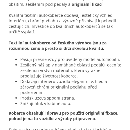
obšitím, zesílením pod pedály a
originální fixací
.
Kvalitní textilní autokoberce dodávají estetický vzhled
interiéru, chrání podlahu a výrazně přispívají k pohodlí
cestujících. Investice do kvalitních autokoberců se tak
určitě vyplatí.
Textilní autokoberce od českého výrobce jsou za
rozumnou cenu a přesto si drží skvělou kvalitu.
Pasují přesně vždy pro uvedený model automobilu.
Zesílený nášlap v namáhané oblasti pedálů, oceníte
zesílenou vrstvu materiálu, která výrazně
prodlužuje životnost koberce.
Dodávají interiéru vozidla elegantní vzhled a
zároveň chrání originální podlahu před
poškozením.
Protiskluzová spodní strana.
Snižují hluk v kabině auta.
Koberce obsahují i úpravu pro použití originální fixace,
pokud je na to vozidlo z výroby připraveno.
Koberce jsou snadno udržovatelné a to jak klasickým