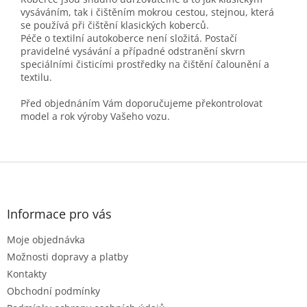
vysáváním, tak i čištěním mokrou cestou, stejnou, která
se používá při čištění klasických koberců.
Péče o textilní autokoberce není složitá. Postačí
pravidelné vysávání a případné odstranění skvrn
speciálními čisticími prostředky na čištění čalounění a
textilu.
Před objednáním Vám doporučujeme překontrolovat
model a rok výroby Vašeho vozu.
Z
á
p
a
Informace pro vás
t
Moje objednávka
í
Možnosti dopravy a platby
Kontakty
Obchodní podmínky