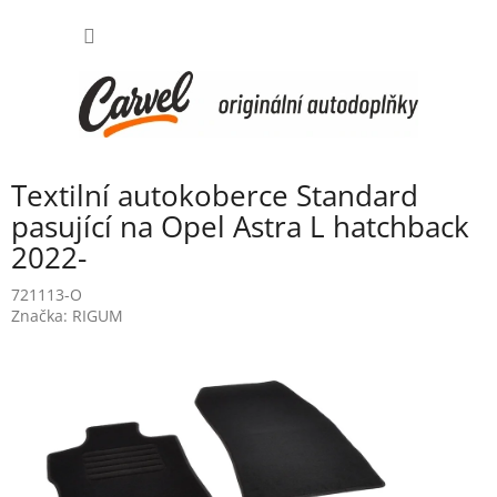
Přejít
NÁKUP
na
obsah
KOŠÍK
Textilní autokoberce Standard
pasující na Opel Astra L hatchback
2022-
721113-O
Značka:
RIGUM