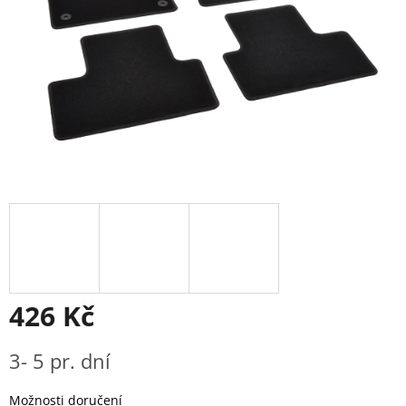
426 Kč
Měrná
3- 5 pr. dní
cena:
Možnosti doručení