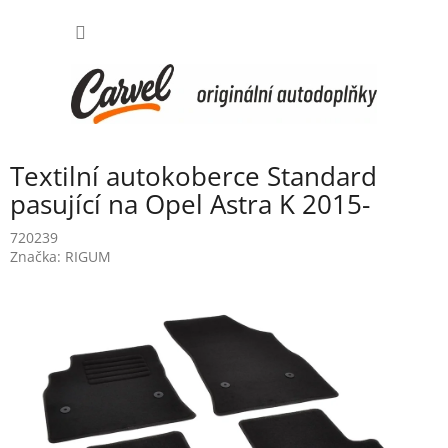
Přejít
NÁKUP
na
obsah
KOŠÍK
Textilní autokoberce Standard
pasující na Opel Astra K 2015-
720239
Značka:
RIGUM