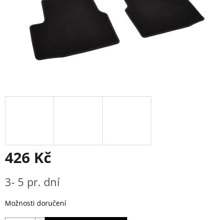
426 Kč
Měrná
3- 5 pr. dní
cena:
Možnosti doručení