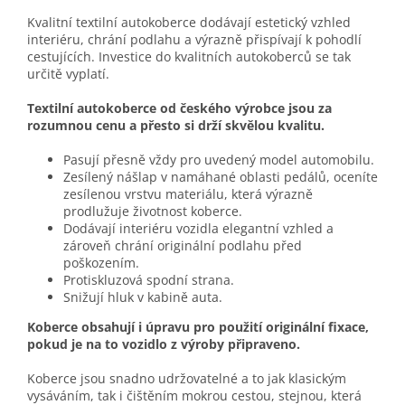
Kvalitní textilní autokoberce dodávají estetický vzhled
interiéru, chrání podlahu a výrazně přispívají k pohodlí
cestujících. Investice do kvalitních autokoberců se tak
určitě vyplatí.
Textilní autokoberce od českého výrobce jsou za
rozumnou cenu a přesto si drží skvělou kvalitu.
Pasují přesně vždy pro uvedený model automobilu.
Zesílený nášlap v namáhané oblasti pedálů, oceníte
zesílenou vrstvu materiálu, která výrazně
prodlužuje životnost koberce.
Dodávají interiéru vozidla elegantní vzhled a
zároveň chrání originální podlahu před
poškozením.
Protiskluzová spodní strana.
Snižují hluk v kabině auta.
Koberce obsahují i úpravu pro použití originální fixace,
pokud je na to vozidlo z výroby připraveno.
Koberce jsou snadno udržovatelné a to jak klasickým
vysáváním, tak i čištěním mokrou cestou, stejnou, která