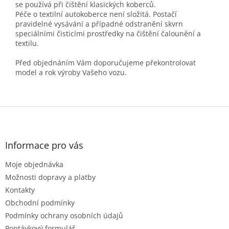
se používá při čištění klasických koberců.
Péče o textilní autokoberce není složitá. Postačí
pravidelné vysávání a případné odstranění skvrn
speciálními čisticími prostředky na čištění čalounění a
textilu.
Před objednáním Vám doporučujeme překontrolovat
model a rok výroby Vašeho vozu.
Z
á
p
a
Informace pro vás
t
Moje objednávka
í
Možnosti dopravy a platby
Kontakty
Obchodní podmínky
Podmínky ochrany osobních údajů
Poptávkový formulář