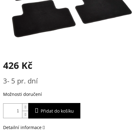
426 Kč
Měrná
3- 5 pr. dní
cena:
Možnosti doručení
Přidat do košíku
Detailní informace