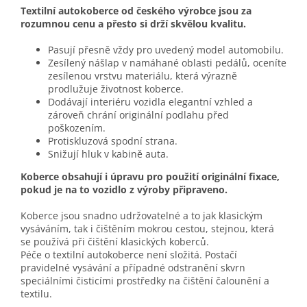
Textilní autokoberce od českého výrobce jsou za
rozumnou cenu a přesto si drží skvělou kvalitu.
Pasují přesně vždy pro uvedený model automobilu.
Zesílený nášlap v namáhané oblasti pedálů, oceníte
zesílenou vrstvu materiálu, která výrazně
prodlužuje životnost koberce.
Dodávají interiéru vozidla elegantní vzhled a
zároveň chrání originální podlahu před
poškozením.
Protiskluzová spodní strana.
Snižují hluk v kabině auta.
Koberce obsahují i úpravu pro použití originální fixace,
pokud je na to vozidlo z výroby připraveno.
Koberce jsou snadno udržovatelné a to jak klasickým
vysáváním, tak i čištěním mokrou cestou, stejnou, která
se používá při čištění klasických koberců.
Péče o textilní autokoberce není složitá. Postačí
pravidelné vysávání a případné odstranění skvrn
speciálními čisticími prostředky na čištění čalounění a
textilu.