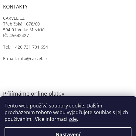
KONTAKTY
CARVEL.CZ
Třebíčská 1678/60
594 01 Velké Meziříčí
IČ: 45642427
Tel.: +420 731 701 654
E-mail: info@carvel.cz
Přijímáme online platby
Tento web používá soubory cookie. Dalším
procházením tohoto webu vyjadřujete souhlas s jejich
používáním.. Více informací
zde
.
Nastavení
Vytvořil Shoptet