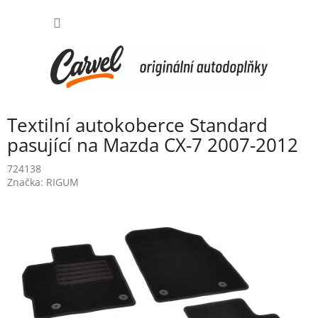
Přejít
NÁKUP
na
obsah
KOŠÍK
Textilní autokoberce Standard
pasující na Mazda CX-7 2007-2012
724138
Značka:
RIGUM