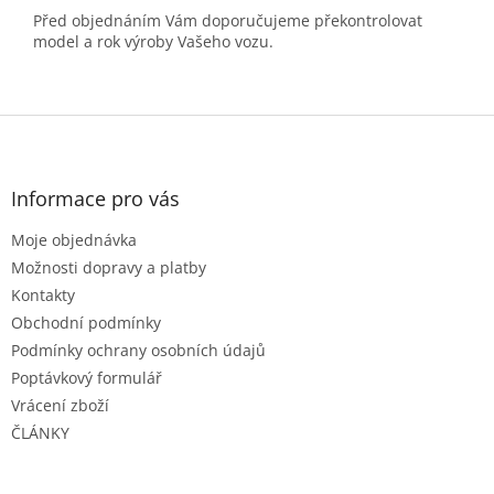
Před objednáním Vám doporučujeme překontrolovat
model a rok výroby Vašeho vozu.
Z
á
p
a
Informace pro vás
t
Moje objednávka
í
Možnosti dopravy a platby
Kontakty
Obchodní podmínky
Podmínky ochrany osobních údajů
Poptávkový formulář
Vrácení zboží
ČLÁNKY