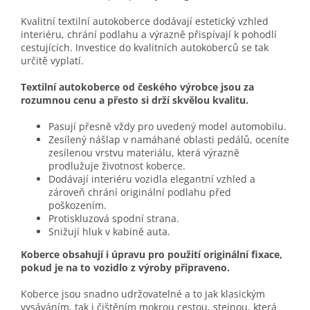
Kvalitní textilní autokoberce dodávají estetický vzhled
interiéru, chrání podlahu a výrazně přispívají k pohodlí
cestujících. Investice do kvalitních autokoberců se tak
určitě vyplatí.
Textilní autokoberce od českého výrobce jsou za
rozumnou cenu a přesto si drží skvělou kvalitu.
Pasují přesně vždy pro uvedený model automobilu.
Zesílený nášlap v namáhané oblasti pedálů, oceníte
zesílenou vrstvu materiálu, která výrazně
prodlužuje životnost koberce.
Dodávají interiéru vozidla elegantní vzhled a
zároveň chrání originální podlahu před
poškozením.
Protiskluzová spodní strana.
Snižují hluk v kabině auta.
Koberce obsahují i úpravu pro použití originální fixace,
pokud je na to vozidlo z výroby připraveno.
Koberce jsou snadno udržovatelné a to jak klasickým
vysáváním, tak i čištěním mokrou cestou, stejnou, která