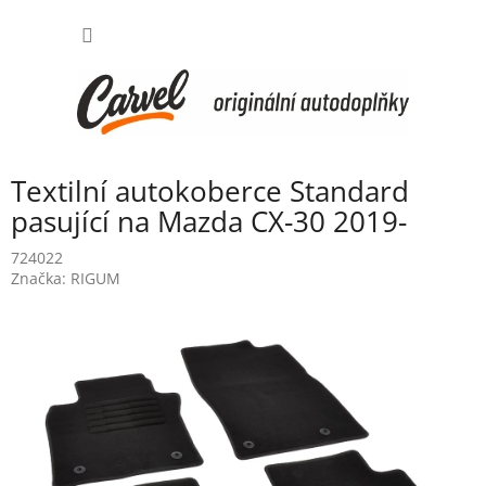
Přejít
NÁKUP
na
obsah
KOŠÍK
Textilní autokoberce Standard
pasující na Mazda CX-30 2019-
724022
Značka:
RIGUM