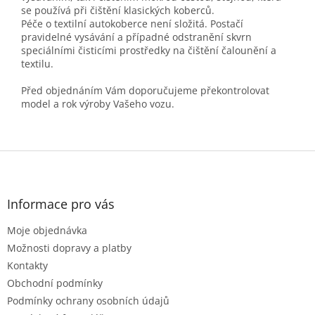
se používá při čištění klasických koberců.
Péče o textilní autokoberce není složitá. Postačí
pravidelné vysávání a případné odstranění skvrn
speciálními čisticími prostředky na čištění čalounění a
textilu.
Před objednáním Vám doporučujeme překontrolovat
model a rok výroby Vašeho vozu.
Z
á
p
a
Informace pro vás
t
Moje objednávka
í
Možnosti dopravy a platby
Kontakty
Obchodní podmínky
Podmínky ochrany osobních údajů