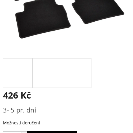
426 Kč
Měrná
3- 5 pr. dní
cena:
Možnosti doručení