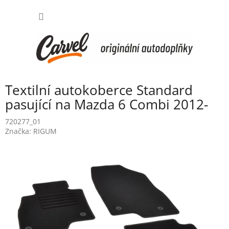
Přejít
NÁKUP
na
obsah
KOŠÍK
Textilní autokoberce Standard
pasující na Mazda 6 Combi 2012-
720277_01
Značka:
RIGUM