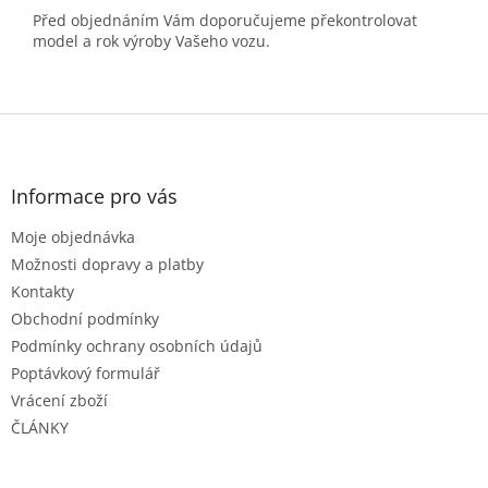
Před objednáním Vám doporučujeme překontrolovat
model a rok výroby Vašeho vozu.
Z
á
p
a
Informace pro vás
t
Moje objednávka
í
Možnosti dopravy a platby
Kontakty
Obchodní podmínky
Podmínky ochrany osobních údajů
Poptávkový formulář
Vrácení zboží
ČLÁNKY