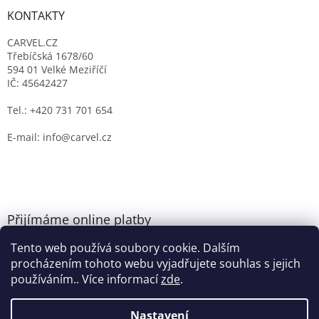
KONTAKTY
CARVEL.CZ
Třebíčská 1678/60
594 01 Velké Meziříčí
IČ: 45642427
Tel.: +420 731 701 654
E-mail: info@carvel.cz
Přijímáme online platby
Tento web používá soubory cookie. Dalším
procházením tohoto webu vyjadřujete souhlas s jejich
používáním.. Více informací
zde
.
Nastavení
Vytvořil Shoptet