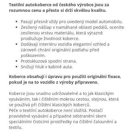
Textilní autokoberce od českého výrobce jsou za
rozumnou cenu a přesto si drží skvělou kvalitu.
Pasují přesně vždy pro uvedený model automobilu.
Zesílený nášlap v namáhané oblasti pedálů, oceníte
zesílenou vrstvu materiálu, která výrazně
prodlužuje životnost koberce.
Dodávají interiéru vozidla elegantní vzhled a
zároveň chrání originální podlahu před
poškozením.
Protiskluzová spodní strana.
Snižují hluk v kabině auta.
Koberce obsahují i úpravu pro použití originální fixace,
pokud je na to vozidlo z výroby připraveno.
Koberce jsou snadno udržovatelné a to jak klasickým
vysáváním, tak i čištěním mokrou cestou, stejnou, která
se používá při čištění klasických koberců.
Péče o textilní autokoberce není složitá. Postačí
pravidelné vysávání a případné odstranění skvrn
speciálními čisticími prostředky na čištění čalounění a
textilu.