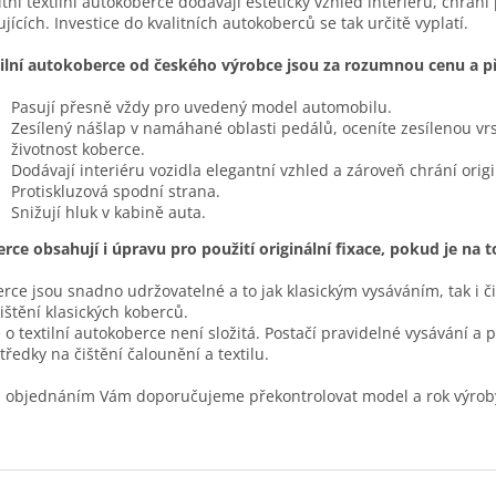
itní textilní autokoberce dodávají estetický vzhled interiéru, chrání
ujících. Investice do kvalitních autokoberců se tak určitě vyplatí.
ilní autokoberce od českého výrobce jsou za rozumnou cenu a pře
Pasují přesně vždy pro uvedený model automobilu.
Zesílený nášlap v namáhané oblasti pedálů, oceníte zesílenou vr
životnost koberce.
Dodávají interiéru vozidla elegantní vzhled a zároveň chrání ori
Protiskluzová spodní strana.
Snižují hluk v kabině auta.
rce obsahují i úpravu pro použití originální fixace, pokud je na 
rce jsou snadno udržovatelné a to jak klasickým vysáváním, tak i č
čištění klasických koberců.
 o textilní autokoberce není složitá. Postačí pravidelné vysávání a 
tředky na čištění čalounění a textilu.
 objednáním Vám doporučujeme překontrolovat model a rok výrob