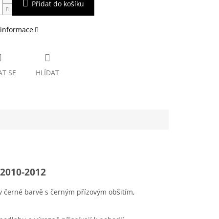
Přidat do košíku
 informace
AT SE
HLÍDAT
 2010-2012
v černé barvě s černým přízovým obšitím,