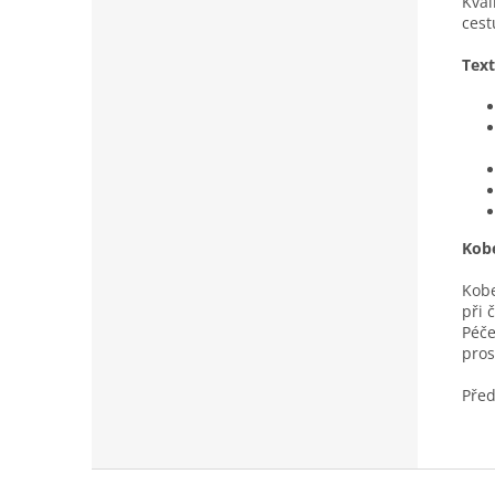
Kval
cest
Text
Kobe
Kobe
při 
Péče
pros
Před
Z