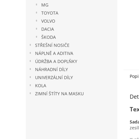
n
MG
e
TOYOTA
l
VOLVO
DACIA
ŠKODA
STŘEŠNÍ NOSIČE
NÁPLNĚ A ADITIVA
ÚDRŽBA A DOPLŇKY
NÁHRADNÍ DÍLY
Popi
UNIVERZÁLNÍ DÍLY
KOLA
ZIMNÍ ŠTÍTY NA MASKU
Det
Tex
Sada
zesí