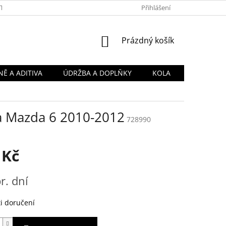
TY
OBCHODNÍ PODMÍNKY
PODMÍNKY OCHRANY OSOBNÍCH Ú
Přihlášení
NÁKUPNÍ
Prázdný košík
KOŠÍK
Ě A ADITIVA
ÚDRŽBA A DOPLŇKY
KOLA
na Mazda 6 2010-2012
728990
 Kč
r. dní
i doručení