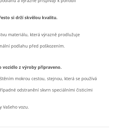
 podlahu a výrazně přispívají k pohodlí
sto si drží skvělou kvalitu.
stvu materiálu, která výrazně prodlužuje
ginální podlahu před poškozením.
to vozidlo z výroby připraveno.
ištěním mokrou cestou, stejnou, která se používá
případné odstranění skvrn speciálními čisticími
y Vašeho vozu.