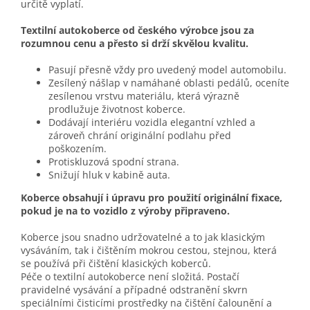
určitě vyplatí.
Textilní autokoberce od českého výrobce jsou za
rozumnou cenu a přesto si drží skvělou kvalitu.
Pasují přesně vždy pro uvedený model automobilu.
Zesílený nášlap v namáhané oblasti pedálů, oceníte
zesílenou vrstvu materiálu, která výrazně
prodlužuje životnost koberce.
Dodávají interiéru vozidla elegantní vzhled a
zároveň chrání originální podlahu před
poškozením.
Protiskluzová spodní strana.
Snižují hluk v kabině auta.
Koberce obsahují i úpravu pro použití originální fixace,
pokud je na to vozidlo z výroby připraveno.
Koberce jsou snadno udržovatelné a to jak klasickým
vysáváním, tak i čištěním mokrou cestou, stejnou, která
se používá při čištění klasických koberců.
Péče o textilní autokoberce není složitá. Postačí
pravidelné vysávání a případné odstranění skvrn
speciálními čisticími prostředky na čištění čalounění a