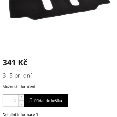
341 Kč
Měrná
3- 5 pr. dní
cena:
Možnosti doručení
Přidat do košíku
Detailní informace