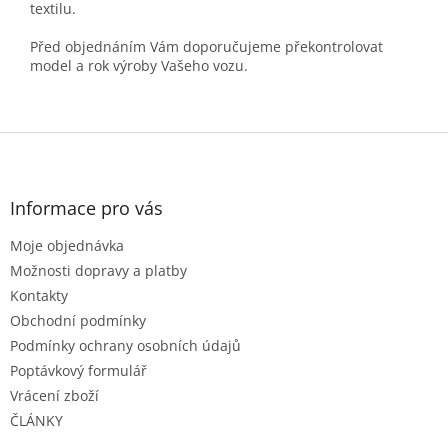
textilu.
Před objednáním Vám doporučujeme překontrolovat
model a rok výroby Vašeho vozu.
Z
á
p
a
Informace pro vás
t
Moje objednávka
í
Možnosti dopravy a platby
Kontakty
Obchodní podmínky
Podmínky ochrany osobních údajů
Poptávkový formulář
Vrácení zboží
ČLÁNKY