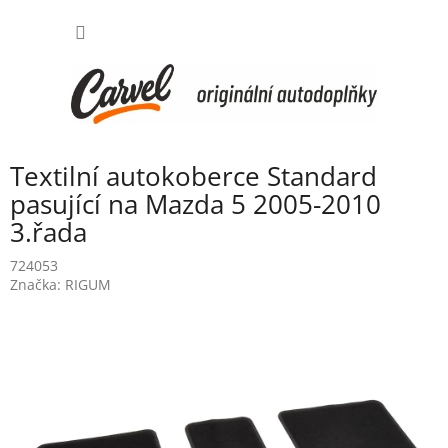
Přejít
NÁKUP
na
obsah
KOŠÍK
Textilní autokoberce Standard
pasující na Mazda 5 2005-2010
3.řada
724053
Značka:
RIGUM