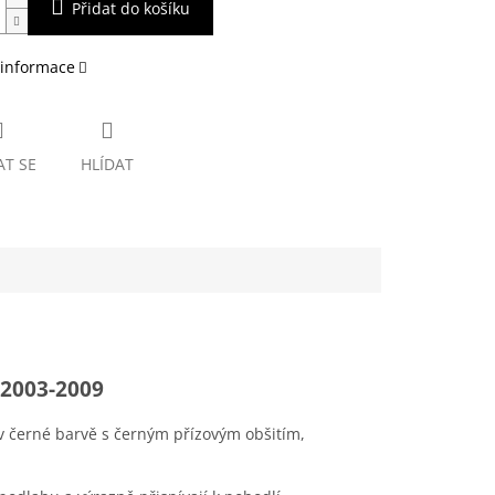
Přidat do košíku
 informace
AT SE
HLÍDAT
 2003-2009
v černé barvě s černým přízovým obšitím,