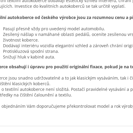
itní textilní autokoberce dodávají estetický vzhled interiéru, chrání
ujících. Investice do kvalitních autokoberců se tak určitě vyplatí.
ilní autokoberce od českého výrobce jsou za rozumnou cenu a pře
Pasují přesně vždy pro uvedený model automobilu.
Zesílený nášlap v namáhané oblasti pedálů, oceníte zesílenou vr
životnost koberce.
Dodávají interiéru vozidla elegantní vzhled a zároveň chrání ori
Protiskluzová spodní strana.
Snižují hluk v kabině auta.
rce obsahují i úpravu pro použití originální fixace, pokud je na 
rce jsou snadno udržovatelné a to jak klasickým vysáváním, tak i č
čištění klasických koberců.
 o textilní autokoberce není složitá. Postačí pravidelné vysávání a 
tředky na čištění čalounění a textilu.
 objednáním Vám doporučujeme překontrolovat model a rok výrob