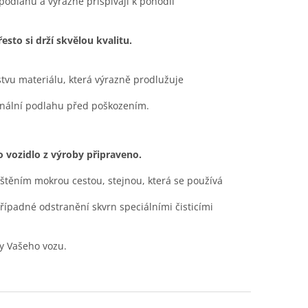
 podlahu a výrazně přispívají k pohodlí
sto si drží skvělou kvalitu.
stvu materiálu, která výrazně prodlužuje
ginální podlahu před poškozením.
to vozidlo z výroby připraveno.
ištěním mokrou cestou, stejnou, která se používá
případné odstranění skvrn speciálními čisticími
y Vašeho vozu.