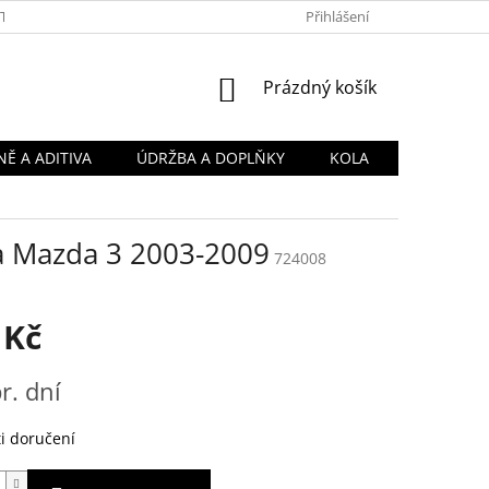
TY
OBCHODNÍ PODMÍNKY
PODMÍNKY OCHRANY OSOBNÍCH Ú
Přihlášení
NÁKUPNÍ
Prázdný košík
KOŠÍK
Ě A ADITIVA
ÚDRŽBA A DOPLŇKY
KOLA
na Mazda 3 2003-2009
724008
 Kč
r. dní
i doručení