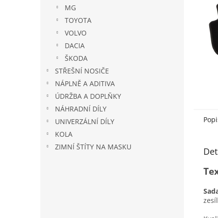
n
MG
e
TOYOTA
l
VOLVO
DACIA
ŠKODA
STŘEŠNÍ NOSIČE
NÁPLNĚ A ADITIVA
ÚDRŽBA A DOPLŇKY
NÁHRADNÍ DÍLY
Popi
UNIVERZÁLNÍ DÍLY
KOLA
ZIMNÍ ŠTÍTY NA MASKU
Det
Tex
Sada
zesí