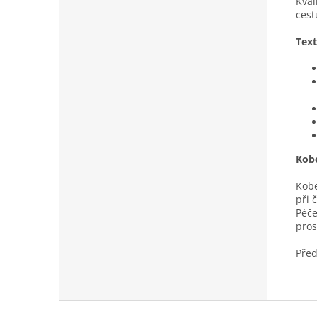
Kval
cest
Text
Kobe
Kobe
při 
Péče
pros
Před
Z