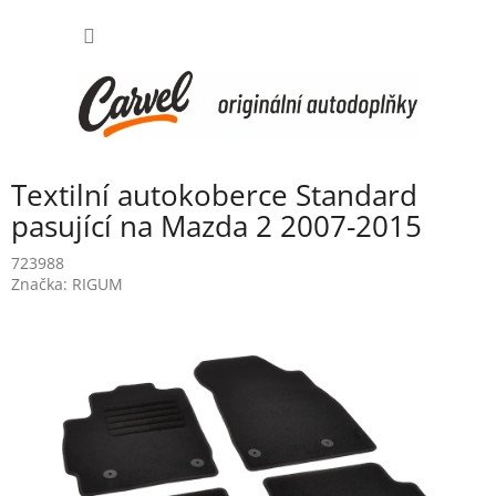
Přejít
NÁKUP
na
obsah
KOŠÍK
Textilní autokoberce Standard
pasující na Mazda 2 2007-2015
723988
Značka:
RIGUM