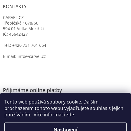
KONTAKTY
CARVEL.CZ
Třebíčská 1678/60
594 01 Velké Meziříčí
IČ: 45642427
Tel.: +420 731 701 654
E-mail: info@carvel.cz
Přijímáme online platby
Tento web používá soubory cookie. Dalším
procházením tohoto webu vyjadřujete souhlas s jejich
používáním.. Více informací
zde
.
Nastavení
Vytvořil Shoptet