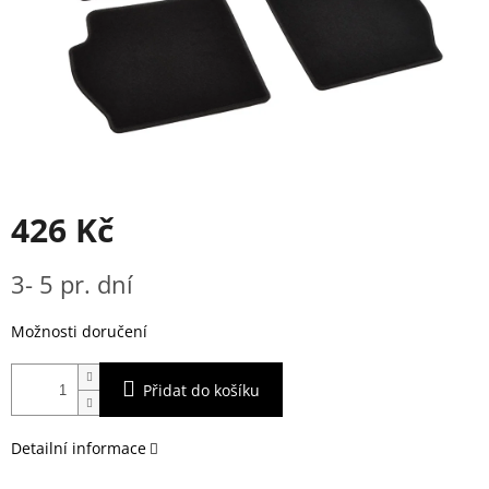
426 Kč
Měrná
3- 5 pr. dní
cena:
Možnosti doručení
Přidat do košíku
Detailní informace