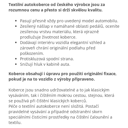
Textilní autokoberce od českého výrobce jsou za
rozumnou cenu a přesto si drží skvělou kvalitu.
Pasují přesně vždy pro uvedený model automobilu.
Zesílený nášlap v namáhané oblasti pedálů, oceníte
zesílenou vrstvu materiálu, která výrazně
prodlužuje životnost koberce.
Dodávají interiéru vozidla elegantní vzhled a
zároveň chrání originální podlahu před
poškozením.
Protiskluzová spodní strana.
Snižují hluk v kabině auta.
Koberce obsahují i úpravu pro použití originální fixace,
pokud je na to vozidlo z výroby připraveno.
Koberce jsou snadno udržovatelné a to jak klasickým
vysáváním, tak i čištěním mokrou cestou, stejnou, která
se používá při čištění klasických koberců.
Péče o textilní autokoberce není složitá. Postačí
pravidelné vysávání a případné odstranění skvrn
speciálními čisticími prostředky na čištění čalounění a
textilu.