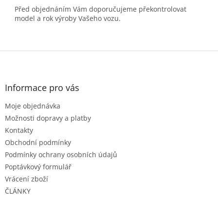
Před objednáním Vám doporučujeme překontrolovat
model a rok výroby Vašeho vozu.
Z
á
p
a
Informace pro vás
t
Moje objednávka
í
Možnosti dopravy a platby
Kontakty
Obchodní podmínky
Podmínky ochrany osobních údajů
Poptávkový formulář
Vrácení zboží
ČLÁNKY