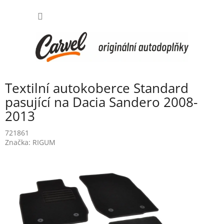
Přejít
NÁKUP
na
obsah
KOŠÍK
Textilní autokoberce Standard
pasující na Dacia Sandero 2008-
2013
721861
Značka:
RIGUM