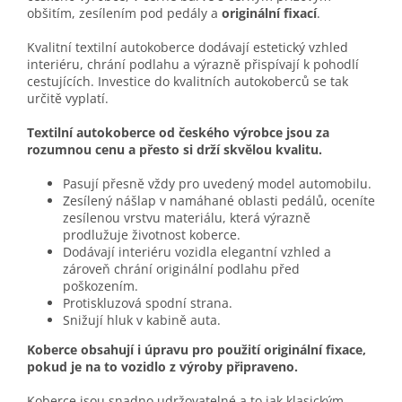
obšitím, zesílením pod pedály a
originální fixací
.
Kvalitní textilní autokoberce dodávají estetický vzhled
interiéru, chrání podlahu a výrazně přispívají k pohodlí
cestujících. Investice do kvalitních autokoberců se tak
určitě vyplatí.
Textilní autokoberce od českého výrobce jsou za
rozumnou cenu a přesto si drží skvělou kvalitu.
Pasují přesně vždy pro uvedený model automobilu.
Zesílený nášlap v namáhané oblasti pedálů, oceníte
zesílenou vrstvu materiálu, která výrazně
prodlužuje životnost koberce.
Dodávají interiéru vozidla elegantní vzhled a
zároveň chrání originální podlahu před
poškozením.
Protiskluzová spodní strana.
Snižují hluk v kabině auta.
Koberce obsahují i úpravu pro použití originální fixace,
pokud je na to vozidlo z výroby připraveno.
Koberce jsou snadno udržovatelné a to jak klasickým