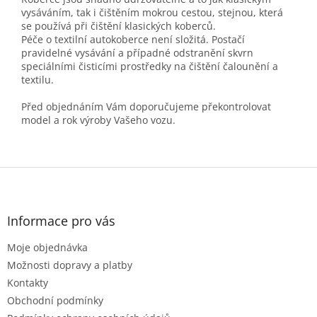
vysáváním, tak i čištěním mokrou cestou, stejnou, která
se používá při čištění klasických koberců.
Péče o textilní autokoberce není složitá. Postačí
pravidelné vysávání a případné odstranění skvrn
speciálními čisticími prostředky na čištění čalounění a
textilu.
Před objednáním Vám doporučujeme překontrolovat
model a rok výroby Vašeho vozu.
Z
á
p
a
Informace pro vás
t
Moje objednávka
í
Možnosti dopravy a platby
Kontakty
Obchodní podmínky