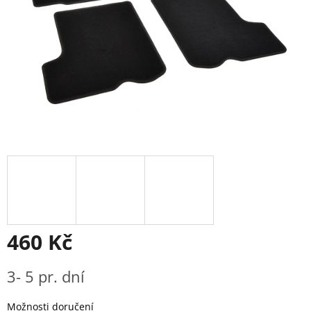
460 Kč
Měrná
3- 5 pr. dní
cena:
Možnosti doručení