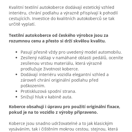
Kvalitní textilní autokoberce dodávají estetický vzhled
interiéru, chrání podlahu a výrazně přispívají k pohodlí
cestujících. Investice do kvalitních autokoberců se tak
určitě vyplatí.
Textilní autokoberce od českého výrobce jsou za
rozumnou cenu a přesto si drží skvělou kvalitu.
Pasují přesně vždy pro uvedený model automobilu.
Zesílený nášlap v namáhané oblasti pedálů, oceníte
zesílenou vrstvu materiálu, která výrazně
prodlužuje životnost koberce.
Dodávají interiéru vozidla elegantní vzhled a
zároveň chrání originální podlahu před
poškozením.
Protiskluzová spodní strana.
Snižují hluk v kabině auta.
Koberce obsahují i úpravu pro použití originální fixace,
pokud je na to vozidlo z výroby připraveno.
Koberce jsou snadno udržovatelné a to jak klasickým
vysáváním, tak i čištěním mokrou cestou, stejnou, která