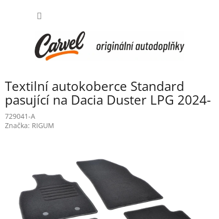
Přejít
NÁKUP
na
obsah
KOŠÍK
Textilní autokoberce Standard
pasující na Dacia Duster LPG 2024-
729041-A
Značka:
RIGUM