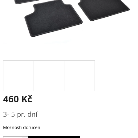
460 Kč
Měrná
3- 5 pr. dní
cena:
Možnosti doručení