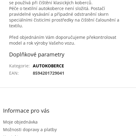
se používá při čištění klasických koberců.
Péče o textilní autokoberce není složitá. Postačí
pravidelné vysávání a případné odstranění skvrn
speciálními čisticími prostředky na čištění čalounění a
textilu.
Před objednáním Vám doporučujeme překontrolovat
model a rok výroby Vašeho vozu.
Doplňkové parametry
Kategorie
:
AUTOKOBERCE
EAN
:
8594201729041
Z
á
p
a
Informace pro vás
t
Moje objednávka
í
Možnosti dopravy a platby