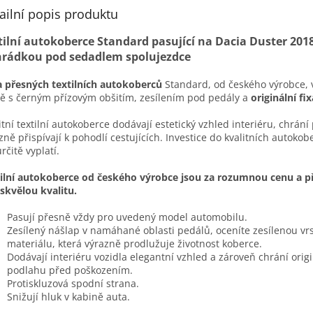
ailní popis produktu
tilní autokoberce Standard pasující na Dacia Duster 2018
hrádkou pod sedadlem spolujezdce
 přesných textilních autokoberců
Standard, od českého výrobce, 
ě s černým přízovým obšitím, zesílením pod pedály a
originální fix
itní textilní autokoberce dodávají estetický vzhled interiéru, chrán
zně přispívají k pohodlí cestujících. Investice do kvalitních autokob
určitě vyplatí.
ilní autokoberce od českého výrobce jsou za rozumnou cenu a př
 skvělou kvalitu.
Pasují přesně vždy pro uvedený model automobilu.
Zesílený nášlap v namáhané oblasti pedálů, oceníte zesílenou vr
materiálu, která výrazně prodlužuje životnost koberce.
Dodávají interiéru vozidla elegantní vzhled a zároveň chrání origi
podlahu před poškozením.
Protiskluzová spodní strana.
Snižují hluk v kabině auta.