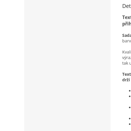
Det
Tex
při
Sada
barv
Kval
výra
tak 
Text
drží