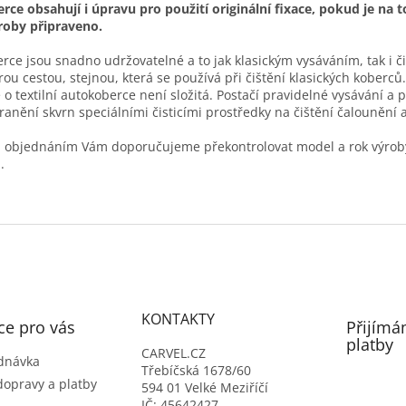
rce obsahují i úpravu pro použití originální fixace, pokud je na t
roby připraveno.
rce jsou snadno udržovatelné a to jak klasickým vysáváním, tak i č
ou cestou, stejnou, která se používá při čištění klasických koberců.
 o textilní autokoberce není složitá. Postačí pravidelné vysávání a 
ranění skvrn speciálními čisticími prostředky na čištění čalounění a 
 objednáním Vám doporučujeme překontrolovat model a rok výrob
.
KONTAKTY
ce pro vás
Přijímá
platby
CARVEL.CZ
dnávka
Třebíčská 1678/60
dopravy a platby
594 01 Velké Meziříčí
IČ: 45642427