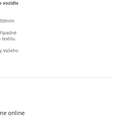
o vozidlo
ištěním
případné
textilu.
y Vašeho
me online