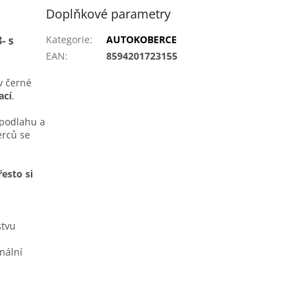
Doplňkové parametry
- s
Kategorie
:
AUTOKOBERCE
EAN
:
8594201723155
v černé
ací
.
í podlahu a
erců se
esto si
stvu
nální