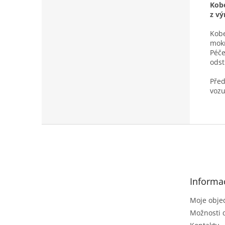
Kobe
z vý
Kobe
mokr
Péče
odst
Před
vozu
Z
á
p
a
t
Informa
í
Moje obje
Možnosti 