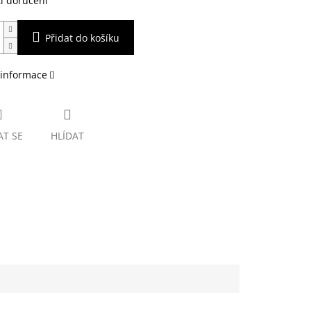
i doručení
Přidat do košíku
 informace
AT SE
HLÍDAT