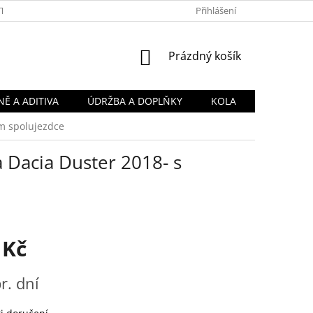
TY
OBCHODNÍ PODMÍNKY
PODMÍNKY OCHRANY OSOBNÍCH Ú
Přihlášení
NÁKUPNÍ
Prázdný košík
KOŠÍK
Ě A ADITIVA
ÚDRŽBA A DOPLŇKY
KOLA
em spolujezdce
a Dacia Duster 2018- s
 Kč
r. dní