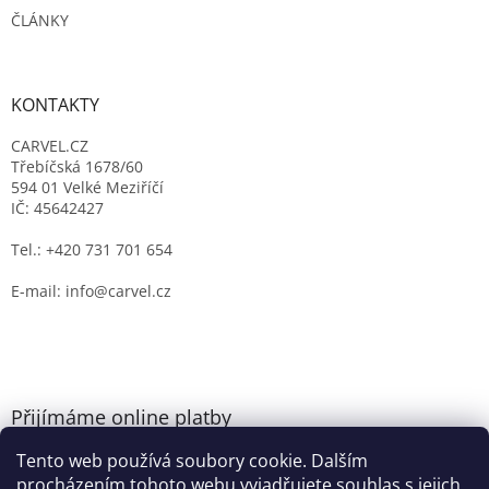
ČLÁNKY
KONTAKTY
CARVEL.CZ
Třebíčská 1678/60
594 01 Velké Meziříčí
IČ: 45642427
Tel.: +420 731 701 654
E-mail: info@carvel.cz
Přijímáme online platby
Tento web používá soubory cookie. Dalším
procházením tohoto webu vyjadřujete souhlas s jejich