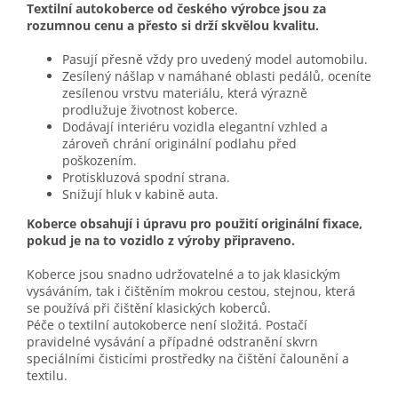
Textilní autokoberce od českého výrobce jsou za
rozumnou cenu a přesto si drží skvělou kvalitu.
Pasují přesně vždy pro uvedený model automobilu.
Zesílený nášlap v namáhané oblasti pedálů, oceníte
zesílenou vrstvu materiálu, která výrazně
prodlužuje životnost koberce.
Dodávají interiéru vozidla elegantní vzhled a
zároveň chrání originální podlahu před
poškozením.
Protiskluzová spodní strana.
Snižují hluk v kabině auta.
Koberce obsahují i úpravu pro použití originální fixace,
pokud je na to vozidlo z výroby připraveno.
Koberce jsou snadno udržovatelné a to jak klasickým
vysáváním, tak i čištěním mokrou cestou, stejnou, která
se používá při čištění klasických koberců.
Péče o textilní autokoberce není složitá. Postačí
pravidelné vysávání a případné odstranění skvrn
speciálními čisticími prostředky na čištění čalounění a
textilu.