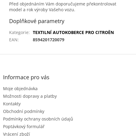
Před objednáním Vám doporučujeme překontrolovat
model a rok výroby Vašeho vozu.
Doplňkové parametry
Kategorie
:
TEXTILNÍ AUTOKOBERCE PRO CITROËN
EAN
:
8594201720079
Z
á
p
a
Informace pro vás
t
Moje objednávka
í
Možnosti dopravy a platby
Kontakty
Obchodní podmínky
Podmínky ochrany osobních údajů
Poptávkový formulář
Vrácení zboží