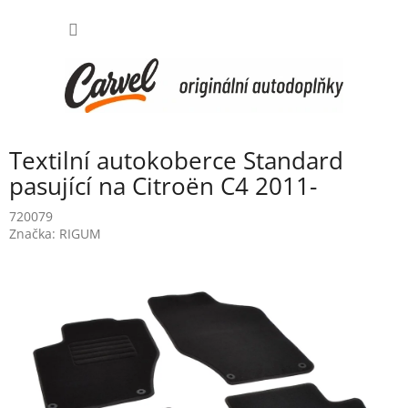
Přejít
NÁKUP
na
obsah
KOŠÍK
Textilní autokoberce Standard
pasující na Citroën C4 2011-
720079
Značka:
RIGUM