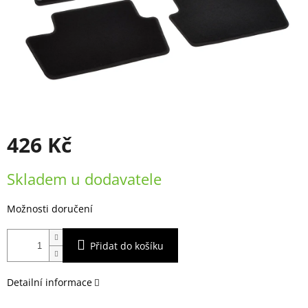
426 Kč
Měrná
Skladem u dodavatele
cena:
Možnosti doručení
Přidat do košíku
Detailní informace