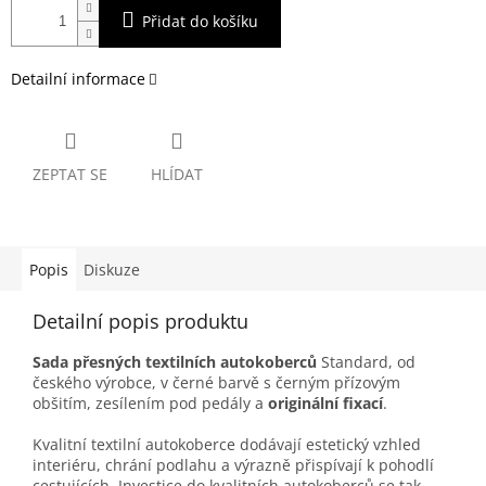
Přidat do košíku
Detailní informace
ZEPTAT SE
HLÍDAT
Popis
Diskuze
Detailní popis produktu
Sada přesných textilních autokoberců
Standard, od
českého výrobce, v černé barvě s černým přízovým
obšitím, zesílením pod pedály a
originální fixací
.
Kvalitní textilní autokoberce dodávají estetický vzhled
interiéru, chrání podlahu a výrazně přispívají k pohodlí
cestujících. Investice do kvalitních autokoberců se tak