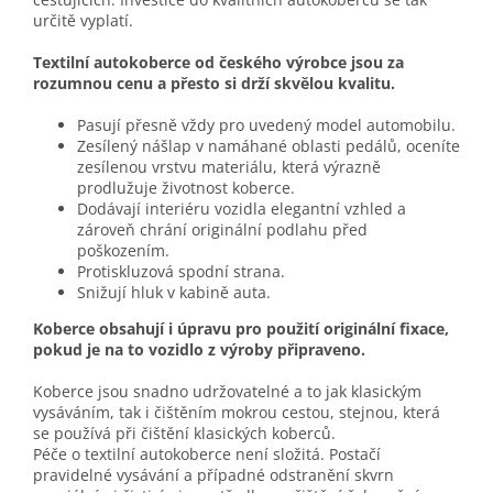
určitě vyplatí.
Textilní autokoberce od českého výrobce jsou za
rozumnou cenu a přesto si drží skvělou kvalitu.
Pasují přesně vždy pro uvedený model automobilu.
Zesílený nášlap v namáhané oblasti pedálů, oceníte
zesílenou vrstvu materiálu, která výrazně
prodlužuje životnost koberce.
Dodávají interiéru vozidla elegantní vzhled a
zároveň chrání originální podlahu před
poškozením.
Protiskluzová spodní strana.
Snižují hluk v kabině auta.
Koberce obsahují i úpravu pro použití originální fixace,
pokud je na to vozidlo z výroby připraveno.
Koberce jsou snadno udržovatelné a to jak klasickým
vysáváním, tak i čištěním mokrou cestou, stejnou, která
se používá při čištění klasických koberců.
Péče o textilní autokoberce není složitá. Postačí
pravidelné vysávání a případné odstranění skvrn