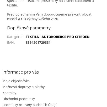
speciálními čisticími prostředky na čištění čalounění a
textilu.
Před objednáním Vám doporučujeme překontrolovat
model a rok výroby Vašeho vozu.
Doplňkové parametry
Kategorie
:
TEXTILNÍ AUTOKOBERCE PRO CITROËN
EAN
:
8594201729331
Z
á
p
a
Informace pro vás
t
Moje objednávka
í
Možnosti dopravy a platby
Kontakty
Obchodní podmínky
Podmínky ochrany osobních údajů