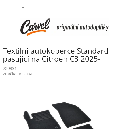
Přejít
NÁKUP
na
obsah
KOŠÍK
Textilní autokoberce Standard
pasující na Citroen C3 2025-
729331
Značka:
RIGUM