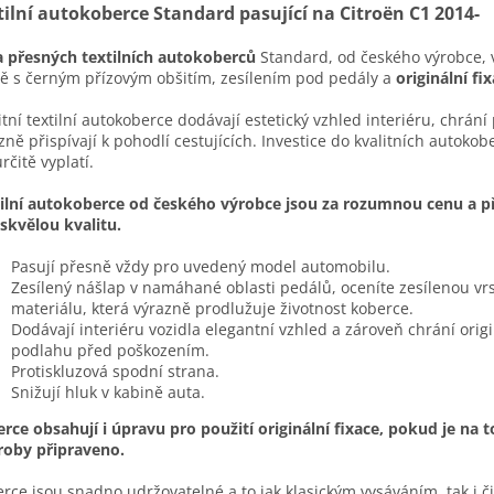
tilní autokoberce Standard pasující na Citroën C1 2014-
 přesných textilních autokoberců
Standard, od českého výrobce, 
ě s černým přízovým obšitím, zesílením pod pedály a
originální fix
itní textilní autokoberce dodávají estetický vzhled interiéru, chrán
zně přispívají k pohodlí cestujících. Investice do kvalitních autokob
určitě vyplatí.
ilní autokoberce od českého výrobce jsou za rozumnou cenu a př
 skvělou kvalitu.
Pasují přesně vždy pro uvedený model automobilu.
Zesílený nášlap v namáhané oblasti pedálů, oceníte zesílenou vr
materiálu, která výrazně prodlužuje životnost koberce.
Dodávají interiéru vozidla elegantní vzhled a zároveň chrání origi
podlahu před poškozením.
Protiskluzová spodní strana.
Snižují hluk v kabině auta.
rce obsahují i úpravu pro použití originální fixace, pokud je na t
roby připraveno.
rce jsou snadno udržovatelné a to jak klasickým vysáváním, tak i č