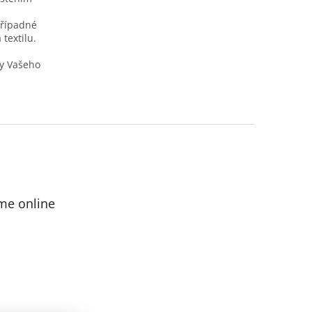
případné
textilu.
y Vašeho
me online