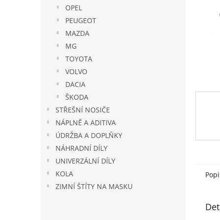
n
OPEL
e
PEUGEOT
l
MAZDA
MG
TOYOTA
VOLVO
DACIA
ŠKODA
STŘEŠNÍ NOSIČE
NÁPLNĚ A ADITIVA
ÚDRŽBA A DOPLŇKY
NÁHRADNÍ DÍLY
UNIVERZÁLNÍ DÍLY
KOLA
Popi
ZIMNÍ ŠTÍTY NA MASKU
Det