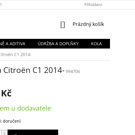
TY
OBCHODNÍ PODMÍNKY
PODMÍNKY OCHRANY OSOBNÍCH Ú
Přihlášení
NÁKUPNÍ
Prázdný košík
KOŠÍK
Ě A ADITIVA
ÚDRŽBA A DOPLŇKY
KOLA
Citroën C1 2014-
a Citroën C1 2014-
994706
 Kč
em u dodavatele
i doručení