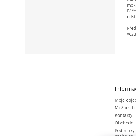
mokr
Péče
odst
Před
vozu
Z
á
p
a
t
Informa
í
Moje obje
Možnosti 
Kontakty
Obchodní
Podmínky 