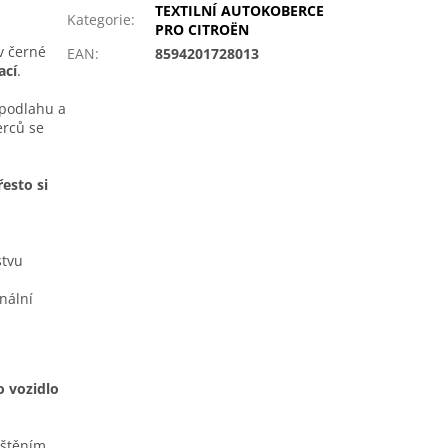
TEXTILNÍ AUTOKOBERCE
Kategorie
:
PRO CITROËN
v černé
EAN
:
8594201728013
ací
.
í podlahu a
erců se
esto si
stvu
nální
o vozidlo
ištěním