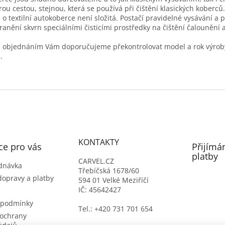
ou cestou, stejnou, která se používá při čištění klasických koberců.
 o textilní autokoberce není složitá. Postačí pravidelné vysávání a 
ranění skvrn speciálními čisticími prostředky na čištění čalounění a 
 objednáním Vám doporučujeme překontrolovat model a rok výrob
.
KONTAKTY
ce pro vás
Přijímá
platby
CARVEL.CZ
dnávka
Třebíčská 1678/60
dopravy a platby
594 01 Velké Meziříčí
IČ: 45642427
 podmínky
Tel.: +420 731 701 654
ochrany