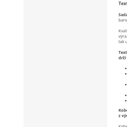
Tex
Sada
barv
Kval
výra
tak 
Text
drží
Kobe
z vý
Kobe