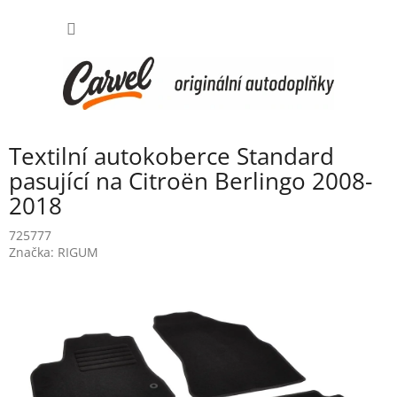
Přejít
NÁKUP
na
obsah
KOŠÍK
Textilní autokoberce Standard
pasující na Citroën Berlingo 2008-
2018
725777
Značka:
RIGUM