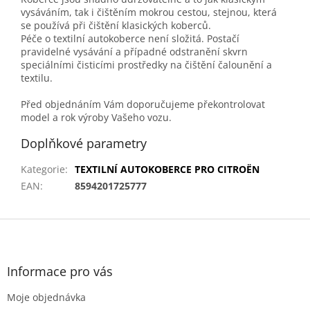
vysáváním, tak i čištěním mokrou cestou, stejnou, která
se používá při čištění klasických koberců.
Péče o textilní autokoberce není složitá. Postačí
pravidelné vysávání a případné odstranění skvrn
speciálními čisticími prostředky na čištění čalounění a
textilu.
Před objednáním Vám doporučujeme překontrolovat
model a rok výroby Vašeho vozu.
Doplňkové parametry
Kategorie
:
TEXTILNÍ AUTOKOBERCE PRO CITROËN
EAN
:
8594201725777
Z
á
p
a
Informace pro vás
t
Moje objednávka
í