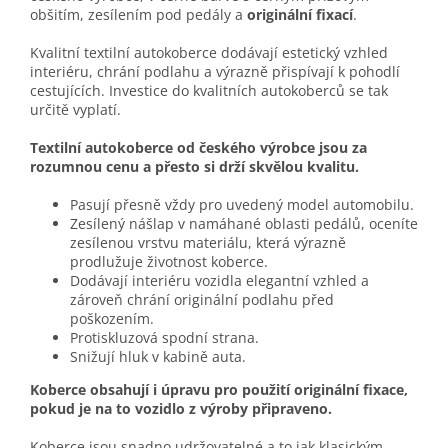
obšitím, zesílením pod pedály a
originální fixací
.
Kvalitní textilní autokoberce dodávají estetický vzhled
interiéru, chrání podlahu a výrazně přispívají k pohodlí
cestujících. Investice do kvalitních autokoberců se tak
určitě vyplatí.
Textilní autokoberce od českého výrobce jsou za
rozumnou cenu a přesto si drží skvělou kvalitu.
Pasují přesně vždy pro uvedený model automobilu.
Zesílený nášlap v namáhané oblasti pedálů, oceníte
zesílenou vrstvu materiálu, která výrazně
prodlužuje životnost koberce.
Dodávají interiéru vozidla elegantní vzhled a
zároveň chrání originální podlahu před
poškozením.
Protiskluzová spodní strana.
Snižují hluk v kabině auta.
Koberce obsahují i úpravu pro použití originální fixace,
pokud je na to vozidlo z výroby připraveno.
Koberce jsou snadno udržovatelné a to jak klasickým