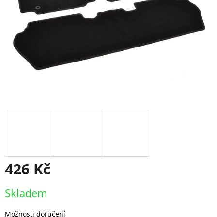
426 Kč
Měrná
Skladem
cena:
Možnosti doručení