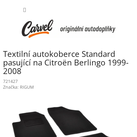
Přejít
NÁKUP
na
obsah
KOŠÍK
Textilní autokoberce Standard
pasující na Citroën Berlingo 1999-
2008
721427
Značka:
RIGUM