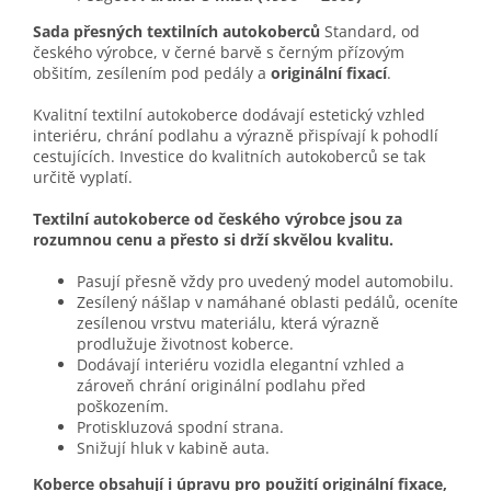
Sada přesných textilních autokoberců
Standard, od
českého výrobce, v černé barvě s černým přízovým
obšitím, zesílením pod pedály a
originální fixací
.
Kvalitní textilní autokoberce dodávají estetický vzhled
interiéru, chrání podlahu a výrazně přispívají k pohodlí
cestujících. Investice do kvalitních autokoberců se tak
určitě vyplatí.
Textilní autokoberce od českého výrobce jsou za
rozumnou cenu a přesto si drží skvělou kvalitu.
Pasují přesně vždy pro uvedený model automobilu.
Zesílený nášlap v namáhané oblasti pedálů, oceníte
zesílenou vrstvu materiálu, která výrazně
prodlužuje životnost koberce.
Dodávají interiéru vozidla elegantní vzhled a
zároveň chrání originální podlahu před
poškozením.
Protiskluzová spodní strana.
Snižují hluk v kabině auta.
Koberce obsahují i úpravu pro použití originální fixace,