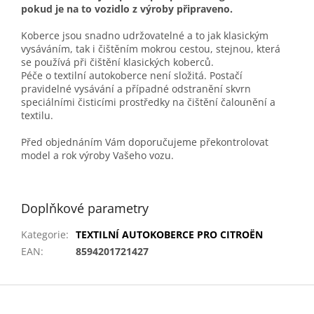
pokud je na to vozidlo z výroby připraveno.
Koberce jsou snadno udržovatelné a to jak klasickým
vysáváním, tak i čištěním mokrou cestou, stejnou, která
se používá při čištění klasických koberců.
Péče o textilní autokoberce není složitá. Postačí
pravidelné vysávání a případné odstranění skvrn
speciálními čisticími prostředky na čištění čalounění a
textilu.
Před objednáním Vám doporučujeme překontrolovat
model a rok výroby Vašeho vozu.
Doplňkové parametry
Kategorie
:
TEXTILNÍ AUTOKOBERCE PRO CITROËN
EAN
:
8594201721427
Z
á