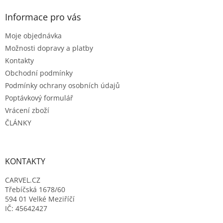
p
a
Informace pro vás
t
Moje objednávka
í
Možnosti dopravy a platby
Kontakty
Obchodní podmínky
Podmínky ochrany osobních údajů
Poptávkový formulář
Vrácení zboží
ČLÁNKY
KONTAKTY
CARVEL.CZ
Třebíčská 1678/60
594 01 Velké Meziříčí
IČ: 45642427