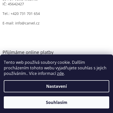
IČ: 45642427
Tel.: +420 731 701 654
E-mail: info@carvel.cz
Přijímáme online platby
Tento web používá soubory cookie. Dalším
procházením tohoto webu vyjadřujete souhlas s jejich
používáním.. Více informací
zde
.
Nastavení
Vytvořil Shoptet
Souhlasím
Copyright 2026
CARVEL.CZ
. Všechna práva vyhrazena.