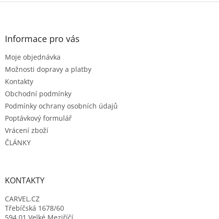
l
Z
á
á
d
p
a
a
Informace pro vás
c
t
í
Moje objednávka
í
p
r
Možnosti dopravy a platby
v
Kontakty
k
Obchodní podmínky
y
Podmínky ochrany osobních údajů
v
ý
Poptávkový formulář
p
Vrácení zboží
i
ČLÁNKY
s
u
KONTAKTY
CARVEL.CZ
Třebíčská 1678/60
594 01 Velké Meziříčí