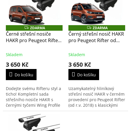
i
u
s
k
p
t
r
ů
o
ZDARMA
ZDARMA
Z
Z
D
D
d
Černé střešní nosiče
Černý střešní nosič HAKR
A
A
u
HAKR pro Peugeot Rifter
pro Peugeot Rifter od
R
R
M
M
k
od rv 2024 – černé
2018 – černé příčníky
A
A
t
příčníky Alu Wing Profile
Wing Profile
Skladem
Skladem
ů
3 650 Kč
3 650 Kč
Do košíku
Do košíku
Dodejte svému Rifteru styl a
Uzamykatelný hliníkový
ticho! Kompletní sada
střešní nosič HAKR v černém
střešního nosiče HAKR s
provedení pro Peugeot Rifter
černými tyčemi Wing Profile
(od r.v. 2018) s klasickými
BLACK je navržena pro vozy
podélníky (hagusy s
s integrovanými hagusy (bez
mezerou). Aerodynamické
mezery). Nabízí...
tyče s profilem křídla...