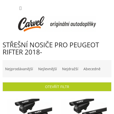
Přejít
NÁKUP
na
obsah
KOŠÍK
STŘEŠNÍ NOSIČE PRO PEUGEOT
RIFTER 2018-
Ř
a
Nejprodávanější
Nejlevnější
Nejdražší
Abecedně
z
e
n
OTEVŘÍT FILTR
í
p
V
r
ý
o
p
d