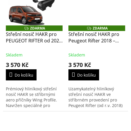
ZDARMA
ZDARMA
Z
Z
D
D
Střešní nosič HAKR pro
Střešní nosič HAKR pro
A
A
PEUGEOT RIFTER od 2024
Peugeot Rifter 2018 –
R
R
M
M
- stříbrné příčníky Alu
stříbrné příčníky Alu Wing
A
A
Wing Profile
Profile
Skladem
Skladem
3 570 Kč
3 570 Kč
Do košíku
Do košíku
Prémiový hliníkový střešní
Uzamykatelný hliníkový
nosič HAKR se stříbrnými
střešní nosič HAKR ve
aero příčníky Wing Profile.
stříbrném provedení pro
Navržen speciálně pro
Peugeot Rifter (od r.v. 2018)
modernizovaný Peugeot
s klasickými podélníky
Rifter (od r.v. 2024) s
(hagusy s mezerou).
integrovanými podélníky....
Aerodynamické tyče s
profilem...