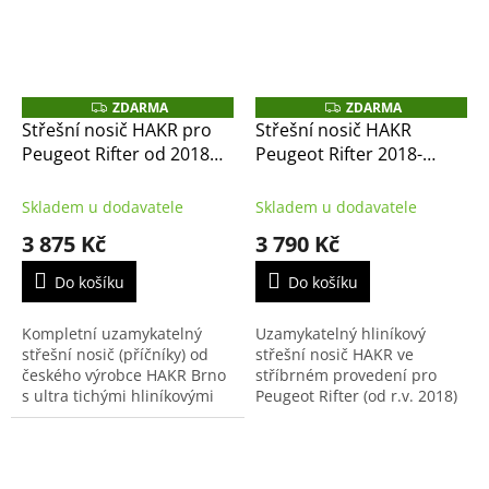
ZDARMA
ZDARMA
Z
Z
D
D
Střešní nosič HAKR pro
Střešní nosič HAKR
A
A
Peugeot Rifter od 2018
Peugeot Rifter 2018-
R
R
M
M
černý Wing Profile, pro
stříbrný Wing Profile, pro
A
A
závit ve střeše
závit ve střeše
Skladem u dodavatele
Skladem u dodavatele
3 875 Kč
3 790 Kč
Do košíku
Do košíku
Kompletní uzamykatelný
Uzamykatelný hliníkový
střešní nosič (příčníky) od
střešní nosič HAKR ve
českého výrobce HAKR Brno
stříbrném provedení pro
s ultra tichými hliníkovými
Peugeot Rifter (od r.v. 2018)
tyčemi Wing Profile Black v
určený pro vozy bez
černé barvě. Tento set je
podélníků (hagusů). Nosič se
přesně sestaven...
montuje přímo do
připravených...