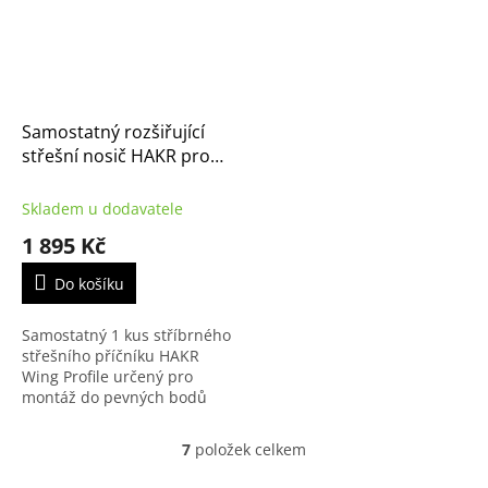
Samostatný rozšiřující
střešní nosič HAKR pro
Peugeot Rifter od 2018-
stříbrný Wing Profile, 1 ks
Skladem u dodavatele
pro závit ve střeše
1 895 Kč
Do košíku
Samostatný 1 kus stříbrného
střešního příčníku HAKR
Wing Profile určený pro
montáž do pevných bodů
(závitů) ve střeše vozu
Citroën Berlingo (od r.v.
7
položek celkem
O
2018). Tento rozšiřující...
v