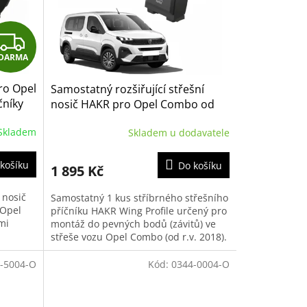
Z
DARMA
D
ro Opel
Samostatný rozšiřující střešní
A
čníky
nosič HAKR pro Opel Combo od
2018- stříbrný Wing Profile, 1 ks
R
Skladem
Skladem u dodavatele
pro závit ve střeše
M
košíku
Do košíku
1 895 Kč
A
 nosič
Samostatný 1 kus stříbrného střešního
 Opel
příčníku HAKR Wing Profile určený pro
mi
montáž do pevných bodů (závitů) ve
střeše vozu Opel Combo (od r.v. 2018).
řídla...
Tento rozšiřující příčník...
-5004-O
Kód:
0344-0004-O