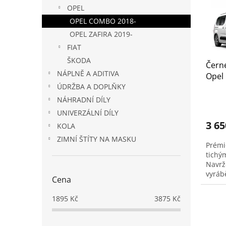
s
o
n
OPEL
p
d
e
r
u
OPEL COMBO 2018-
l
o
k
OPEL ZAFIRA 2019-
d
t
FIAT
u
ů
ŠKODA
Černé
k
NÁPLNĚ A ADITIVA
Opel
t
ÚDRŽBA A DOPLŇKY
příčn
ů
NÁHRADNÍ DÍLY
UNIVERZÁLNÍ DÍLY
3 65
KOLA
ZIMNÍ ŠTÍTY NA MASKU
Prémi
tichým
Navrž
vyráb
Cena
minim
vysoko
1895
Kč
3875
Kč