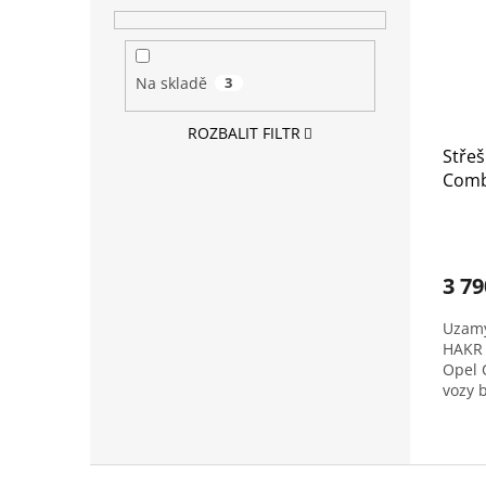
Na skladě
3
ROZBALIT FILTR
Střeš
Comb
Profi
3 79
Uzamy
HAKR 
Opel 
vozy 
montu
Z