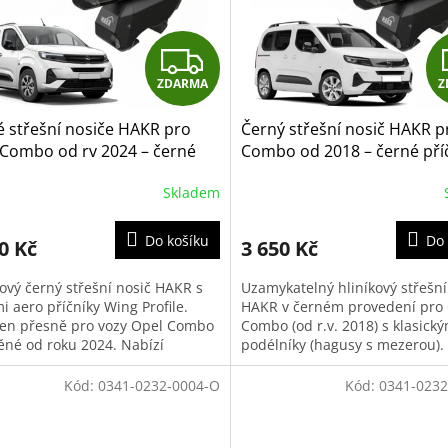
Z
ZDARMA
Z
D
 střešní nosiče HAKR pro
Černý střešní nosič HAKR p
A
 Combo od rv 2024 – černé
Combo od 2018 – černé pří
íky Alu Wing Profile
Alu Wing Profile
R
Skladem
M
Do košíku
Do 
0 Kč
3 650 Kč
A
ový černý střešní nosič HAKR s
Uzamykatelný hliníkový střešní
i aero příčníky Wing Profile.
HAKR v černém provedení pro
en přesně pro vozy Opel Combo
Combo (od r.v. 2018) s klasický
ěné od roku 2024. Nabízí
podélníky (hagusy s mezerou).
ální aerodynamický odpor,
Aerodynamické tyče s profilem k
u...
Kód:
0341-0232-0004-O
Kód:
0341-0232