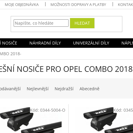
MOJE OBJEDNÁVKA
MOŽNOSTI DOPRAVY A PLATBY
KONTAK
HLEDAT
Í NOSIČE
NÁHRADNÍ DÍLY
UNIVERZÁLNÍ DÍLY
NÁPLN
MBO 2018-
EŠNÍ NOSIČE PRO OPEL COMBO 2018
odávanější
Nejlevnější
Nejdražší
Abecedně
Kód:
0344-5004-O
Kód:
0345