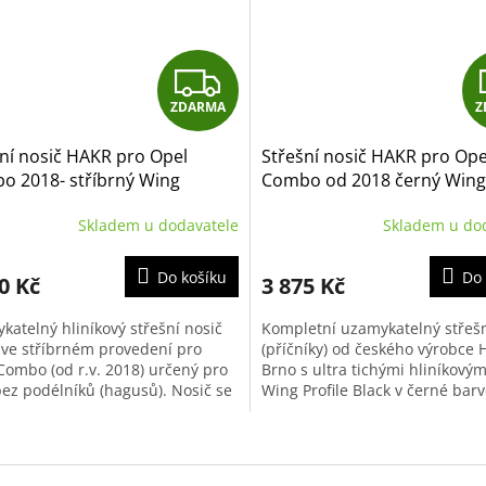
Z
ZDARMA
Z
D
ní nosič HAKR pro Opel
Střešní nosič HAKR pro Ope
A
o 2018- stříbrný Wing
Combo od 2018 černý Wing
le, pro závit ve střeše
Profile, pro závit ve střeše
R
Skladem u dodavatele
Skladem u do
M
Do košíku
Do 
0 Kč
3 875 Kč
A
katelný hliníkový střešní nosič
Kompletní uzamykatelný střešn
ve stříbrném provedení pro
(příčníky) od českého výrobce
Combo (od r.v. 2018) určený pro
Brno s ultra tichými hliníkovým
bez podélníků (hagusů). Nosič se
Wing Profile Black v černé barv
je přímo do připravených...
set je přesně sestaven...
O
v
l