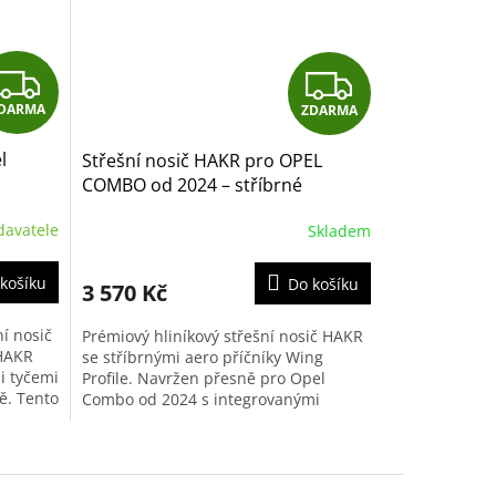
Z
Z
DARMA
ZDARMA
D
D
l
Střešní nosič HAKR pro OPEL
A
A
COMBO od 2024 – stříbrné
příčníky Alu Wing Profile
R
R
davatele
Skladem
M
M
košíku
Do košíku
3 570 Kč
A
A
í nosič
Prémiový hliníkový střešní nosič HAKR
 HAKR
se stříbrnými aero příčníky Wing
i tyčemi
Profile. Navržen přesně pro Opel
ě. Tento
Combo od 2024 s integrovanými
podélníky. Tichý chod, nosnost 100 kg
a...