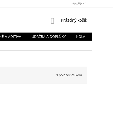
TY
OBCHODNÍ PODMÍNKY
PODMÍNKY OCHRANY OSOBNÍCH Ú
Přihlášení
NÁKUPNÍ
Prázdný košík
KOŠÍK
Ě A ADITIVA
ÚDRŽBA A DOPLŇKY
KOLA
1
položek celkem