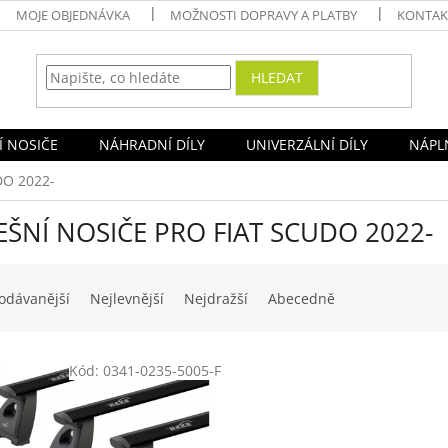
MOJE OBJEDNÁVKA
MOŽNOSTI DOPRAVY A PLATBY
KONTAK
HLEDAT
Í NOSIČE
NÁHRADNÍ DÍLY
UNIVERZÁLNÍ DÍLY
NÁPLN
DO 2022-
EŠNÍ NOSIČE PRO FIAT SCUDO 2022-
odávanější
Nejlevnější
Nejdražší
Abecedně
Kód:
0341-0235-5005-F