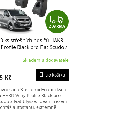
Z
ZDARMA
D
3 ks střešních nosičů HAKR
A
Profile Black pro Fiat Scudo /
e (2022-)
R
Skladem u dodavatele
M
Do košíku
5 Kč
A
zivní sada 3 ks aerodynamických
ů HAKR Wing Profile Black pro
cudo a Fiat Ulysse. Ideální řešení
ontáž autostanů, extrémně
ých střešních boxů nebo pro...
O
v
l