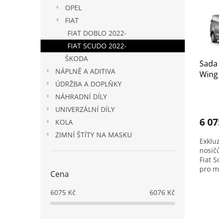
s
o
n
OPEL
p
d
e
r
u
FIAT
l
o
k
FIAT DOBLO 2022-
d
t
FIAT SCUDO 2022-
u
ů
ŠKODA
k
Sada 
NÁPLNĚ A ADITIVA
t
Wing 
ÚDRŽBA A DOPLŇKY
ů
Ulyss
NÁHRADNÍ DÍLY
UNIVERZÁLNÍ DÍLY
6 07
KOLA
ZIMNÍ ŠTÍTY NA MASKU
Exklu
nosič
Fiat S
pro m
Cena
dlouh
6075
Kč
6076
Kč