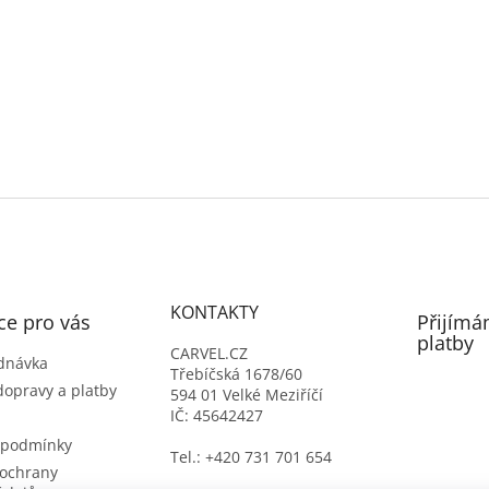
á
d
a
c
í
p
r
v
k
y
v
ý
p
i
s
u
KONTAKTY
ce pro vás
Přijímá
platby
CARVEL.CZ
dnávka
Třebíčská 1678/60
dopravy a platby
594 01 Velké Meziříčí
IČ: 45642427
 podmínky
Tel.: +420 731 701 654
ochrany