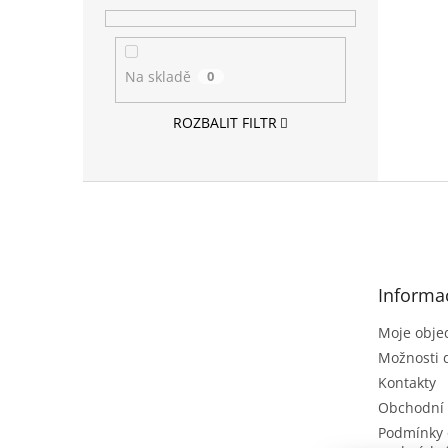
Na skladě
0
ROZBALIT FILTR
Z
á
p
a
t
Informa
í
Moje obje
Možnosti 
Kontakty
Obchodní
Podmínky 