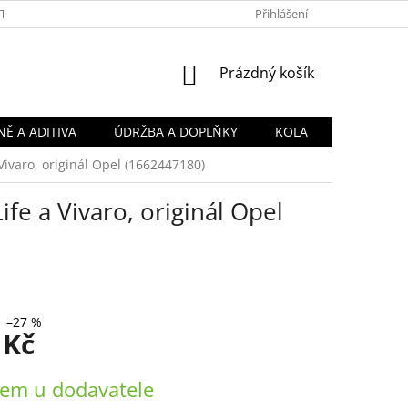
TY
OBCHODNÍ PODMÍNKY
PODMÍNKY OCHRANY OSOBNÍCH Ú
Přihlášení
NÁKUPNÍ
Prázdný košík
KOŠÍK
Ě A ADITIVA
ÚDRŽBA A DOPLŇKY
KOLA
Vivaro, originál Opel (1662447180)
fe a Vivaro, originál Opel
–27 %
 Kč
em u dodavatele