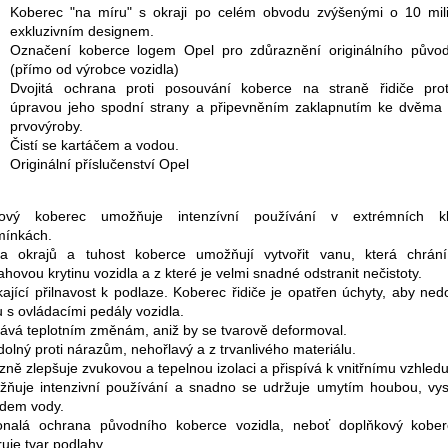
Koberec "na míru" s okraji po celém obvodu zvýšenými o 10 mil
exkluzivním designem.
Označení koberce logem Opel pro zdůraznění originálního půvo
(přímo od výrobce vozidla)
Dvojitá ochrana proti posouvání koberce na straně řidiče prot
úpravou jeho spodní strany a připevněním zaklapnutím ke dvěma
prvovýroby.
Čistí se kartáčem a vodou.
Originální příslučenství Opel
žový koberec umožňuje intenzívní používání v extrémních kli
ínkách.
a okrajů a tuhost koberce umožňují vytvořit vanu, která chrání 
ahovou krytinu vozidla a z které je velmi snadné odstranit nečistoty.
kající přilnavost k podlaze. Koberec řidiče je opatřen úchyty, aby ned
u s ovládacími pedály vozidla.
ává teplotním změnám, aniž by se tvarově deformoval.
dolný proti nárazům, nehořlavý a z trvanlivého materiálu.
zně zlepšuje zvukovou a tepelnou izolaci a přispívá k vnitřnímu vzhledu
ňuje intenzivní používání a snadno se udržuje umytím houbou, vy
dem vody.
nalá ochrana původního koberce vozidla, neboť doplňkový kobe
ruje tvar podlahy.