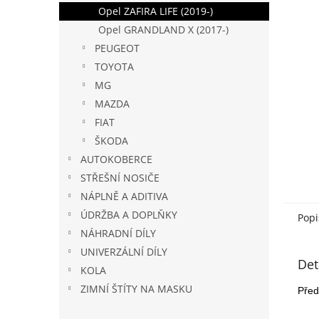
n
Opel ZAFIRA LIFE (2019-)
e
Opel GRANDLAND X (2017-)
l
PEUGEOT
TOYOTA
MG
MAZDA
FIAT
ŠKODA
AUTOKOBERCE
STŘEŠNÍ NOSIČE
NÁPLNĚ A ADITIVA
ÚDRŽBA A DOPLŇKY
Popi
NÁHRADNÍ DÍLY
UNIVERZÁLNÍ DÍLY
Det
KOLA
ZIMNÍ ŠTÍTY NA MASKU
Před