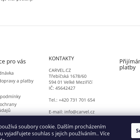
KONTAKTY
ce pro vás
Přijímá
platby
CARVEL.CZ
dnávka
Třebíčská 1678/60
dopravy a platby
594 01 Velké Meziříčí
IČ: 45642427
 podmínky
Tel.: +420 731 701 654
ochrany
údajů
E-mail: info@carvel.cz
ý formulář
oží
používá soubory cookie. Dalším procházením
S
 vyjadřujete souhlas s jejich používáním.. Více