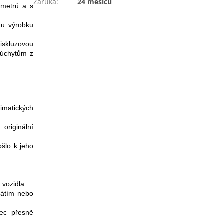
Záruka
:
24 měsíců
imetrů a s
du výrobku
iskluzovou
 úchytům z
matických
originální
ošlo k jeho
 vozidla.
sátím nebo
rec přesně