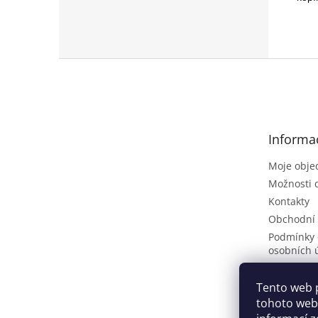
Z
á
p
a
t
Informa
í
Moje obje
Možnosti 
Kontakty
Obchodní
Podmínky 
osobních 
Poptávkov
Vrácení zb
Tento web 
tohoto webu
ČLÁNKY