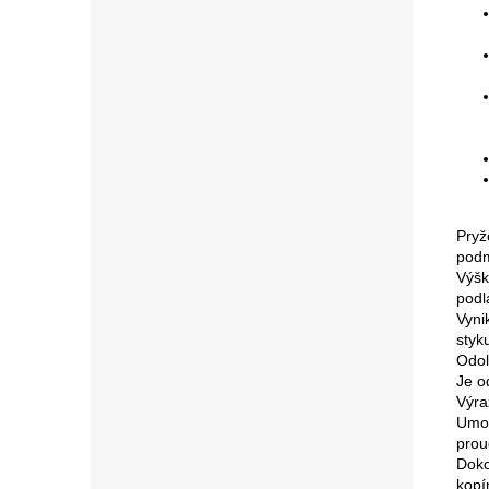
Pry
podm
Výšk
podl
Vyni
styk
Odol
Je o
Výra
Umož
prou
Doko
kopí