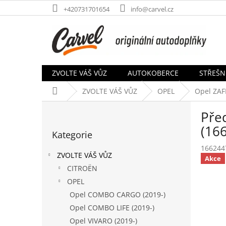
Přejít
+420731701654
info@carvel.cz
na
obsah
ZVOLTE VÁŠ VŮZ
AUTOKOBERCE
STŘEŠN
Domů
ZVOLTE VÁŠ VŮZ
OPEL
Opel ZAFI
P
Před
o
Přeskočit
s
(16
Kategorie
kategorie
t
166244
r
ZVOLTE VÁŠ VŮZ
Akce
a
CITROËN
n
OPEL
n
í
Opel COMBO CARGO (2019-)
p
Opel COMBO LIFE (2019-)
a
Opel VIVARO (2019-)