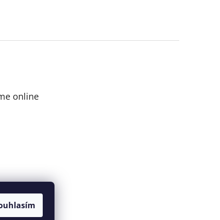
me online
ouhlasím