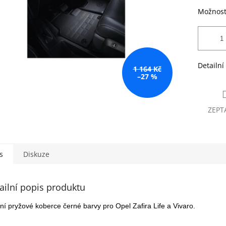
Možnost
Detailní
1 164 Kč
–27 %
ZEPT
s
Diskuze
ailní popis produktu
ní pryžové koberce černé barvy pro Opel Zafira Life a Vivaro.