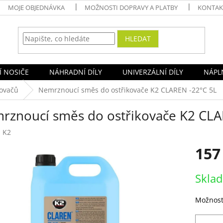
MOJE OBJEDNÁVKA
MOŽNOSTI DOPRAVY A PLATBY
KONTAK
HLEDAT
Í NOSIČE
NÁHRADNÍ DÍLY
UNIVERZÁLNÍ DÍLY
NÁPLN
kovačů
Nemrznoucí směs do ostřikovače K2 CLAREN -22°C 5L
rznoucí směs do ostřikovače K2 CLA
:
K2
157
Měrná
Skla
cena:
Možnost