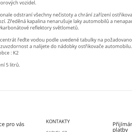
orových vozidel.
onale odstraní všechny nečistoty a chrání zařízení ostřikov
ozí. Zředěná kapalina nenarušuje laky automobilů a nenapa
ykarbonátové reflektory světlometů.
centrát řeďte vodou podle uvedené tabulky na požadovan
zuvzdornost a nalijete do nádobky ostřikovače automobilu.
obce : K2
ní 5 litrů.
KONTAKTY
ce pro vás
Přijímá
platby