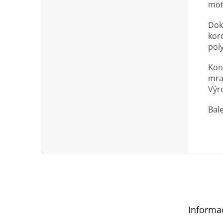
mot
Dok
kor
pol
Kon
mra
Výr
Bale
Z
á
p
a
t
Informa
í