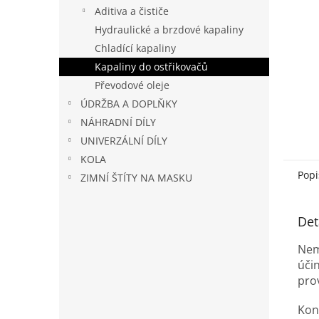
n
Aditiva a čističe
e
Hydraulické a brzdové kapaliny
l
Chladící kapaliny
Kapaliny do ostřikovačů
Převodové oleje
ÚDRŽBA A DOPLŇKY
NÁHRADNÍ DÍLY
UNIVERZÁLNÍ DÍLY
KOLA
Popi
ZIMNÍ ŠTÍTY NA MASKU
Det
Nem
úči
pro
Kon