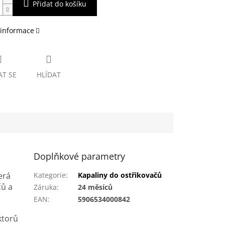
Přidat do košíku
 informace
AT SE
HLÍDAT
Doplňkové parametry
erá
Kategorie
:
Kapaliny do ostřikovačů
čů a
Záruka
:
24 měsíců
EAN
:
5906534000842
ktorů