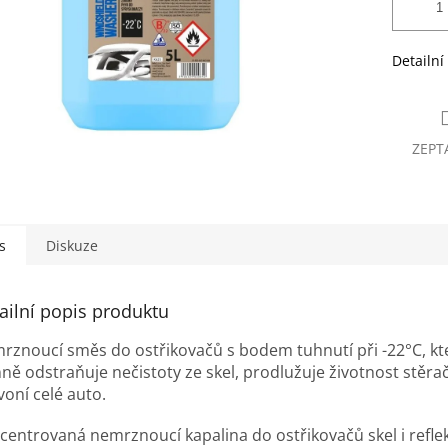
Detailní
ZEPT
s
Diskuze
ailní popis produktu
rznoucí směs do ostřikovačů s bodem tuhnutí při -22°C, kt
nně odstraňuje nečistoty ze skel, prodlužuje životnost stěra
voní celé auto.
centrovaná nemrznoucí kapalina do ostřikovačů skel i refle