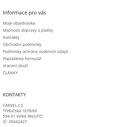
p
a
Informace pro vás
t
Moje objednávka
í
Možnosti dopravy a platby
Kontakty
Obchodní podmínky
Podmínky ochrany osobních údajů
Poptávkový formulář
Vrácení zboží
ČLÁNKY
KONTAKTY
CARVEL.CZ
Třebíčská 1678/60
594 01 Velké Meziříčí
IČ: 45642427