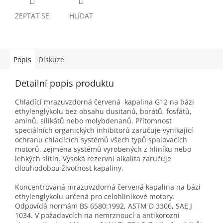
ZEPTAT SE
HLÍDAT
Popis
Diskuze
Detailní popis produktu
Chladící mrazuvzdorná červená kapalina G12 na bázi
ethylenglykolu bez obsahu dusitanů, borátů, fosfátů,
aminů, silikátů nebo molybdenanů. Přítomnost
speciálních organických inhibitorů zaručuje vynikající
ochranu chladících systémů všech typů spalovacích
motorů, zejména systémů vyrobených z hliníku nebo
lehkých slitin. Vysoká rezervní alkalita zaručuje
dlouhodobou životnost kapaliny.
Koncentrovaná mrazuvzdorná červená kapalina na bázi
ethylenglykolu určená pro celohliníkové motory.
Odpovídá normám BS 6580:1992, ASTM D 3306, SAE J
1034. V požadavcích na nemrznoucí a antikorozní