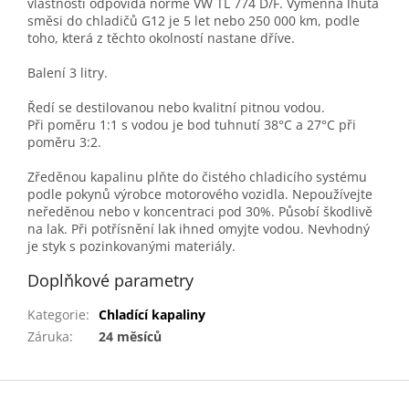
vlastnosti odpovídá normě VW TL 774 D/F. Výměnná lhůta
směsi do chladičů G12 je 5 let nebo 250 000 km, podle
toho, která z těchto okolností nastane dříve.
Balení 3 litry.
Ředí se destilovanou nebo kvalitní pitnou vodou.
Při poměru 1:1 s vodou je bod tuhnutí 38°C a 27°C při
poměru 3:2.
Zředěnou kapalinu plňte do čistého chladicího systému
podle pokynů výrobce motorového vozidla. Nepoužívejte
neředěnou nebo v koncentraci pod 30%. Působí škodlivě
na lak. Při potřísnění lak ihned omyjte vodou. Nevhodný
je styk s pozinkovanými materiály.
Doplňkové parametry
Kategorie
:
Chladící kapaliny
Záruka
:
24 měsíců
Z
á