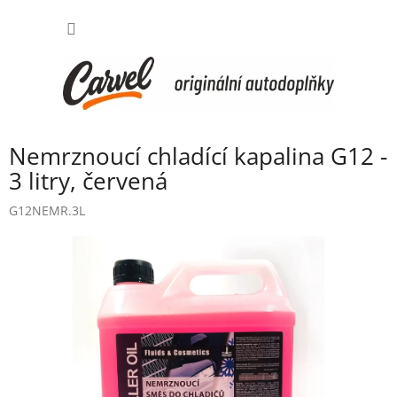
Přejít
NÁKUP
na
obsah
KOŠÍK
Nemrznoucí chladící kapalina G12 -
3 litry, červená
G12NEMR.3L