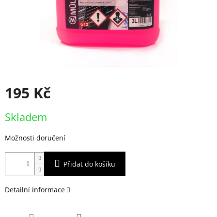
195 Kč
Měrná
Skladem
cena:
Možnosti doručení
Přidat do košíku
Detailní informace