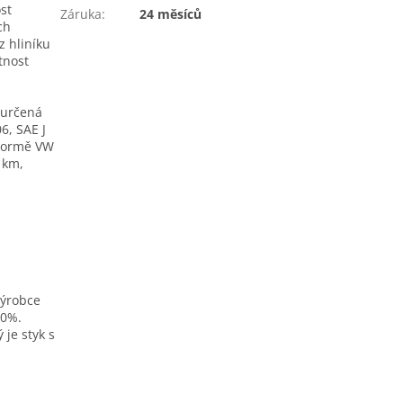
st
Záruka
:
24 měsíců
ch
 hliníku
tnost
 určená
6, SAE J
 normě VW
 km,
výrobce
30%.
 je styk s