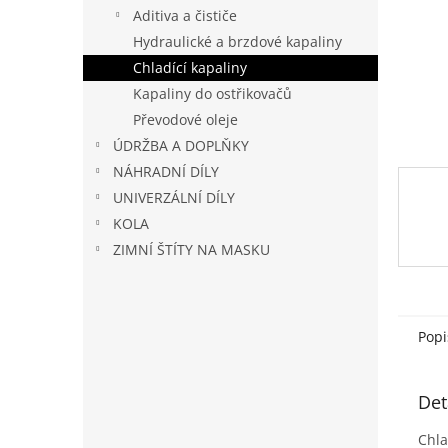
n
Aditiva a čističe
e
Hydraulické a brzdové kapaliny
l
Chladící kapaliny
Kapaliny do ostřikovačů
Převodové oleje
ÚDRŽBA A DOPLŇKY
NÁHRADNÍ DÍLY
UNIVERZÁLNÍ DÍLY
KOLA
ZIMNÍ ŠTÍTY NA MASKU
Popi
Det
Chla