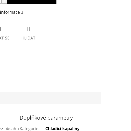
 informace
AT SE
HLÍDAT
Doplňkové parametry
bez obsahu
Kategorie
:
Chladící kapaliny