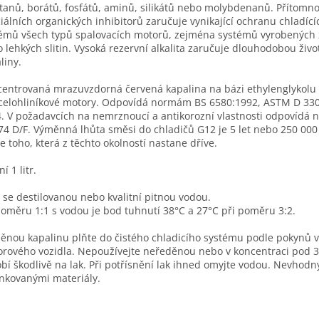
tanů, borátů, fosfátů, aminů, silikátů nebo molybdenanů. Přítomno
iálních organických inhibitorů zaručuje vynikající ochranu chladící
émů všech typů spalovacích motorů, zejména systémů vyrobených z
 lehkých slitin. Vysoká rezervní alkalita zaručuje dlouhodobou živo
liny.
entrovaná mrazuvzdorná červená kapalina na bázi ethylenglykolu
celohliníkové motory. Odpovídá normám BS 6580:1992, ASTM D 330
. V požadavcích na nemrznoucí a antikorozní vlastnosti odpovídá
74 D/F. Výměnná lhůta směsi do chladičů G12 je 5 let nebo 250 000
e toho, která z těchto okolností nastane dříve.
í 1 litr.
 se destilovanou nebo kvalitní pitnou vodou.
poměru 1:1 s vodou je bod tuhnutí 38°C a 27°C při poměru 3:2.
ěnou kapalinu plňte do čistého chladicího systému podle pokynů 
rového vozidla. Nepoužívejte neředěnou nebo v koncentraci pod 
bí škodlivě na lak. Při potřísnění lak ihned omyjte vodou. Nevhodný
nkovanými materiály.