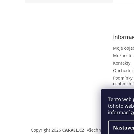
Z
á
p
a
t
Informa
í
Moje obje
Možnosti 
Kontakty
Obchodní
Podmínky 
osobních 
Poptávkov
Vrácení zb
Tento web 
tohoto webu
ČLÁNKY
informací
z
Nastave
Copyright 2026
CARVEL.CZ
. Všechna práva vyhraze