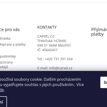
KONTAKTY
ce pro vás
Přijímá
platby
CARVEL.CZ
dnávka
Třebíčská 1678/60
dopravy a platby
594 01 Velké Meziříčí
IČ: 45642427
 podmínky
Tel.: +420 731 701 654
ochrany
údajů
E-mail: info@carvel.cz
ý formulář
oží
používá soubory cookie. Dalším procházením
S
 vyjadřujete souhlas s jejich používáním.. Více
de
.
ní
na.