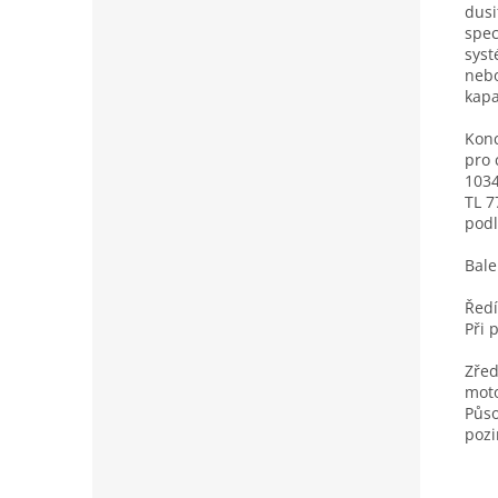
dusi
spec
syst
nebo
kapa
Konc
pro 
1034
TL 7
podl
Balen
Ředí
Při 
Zřed
moto
Půso
pozi