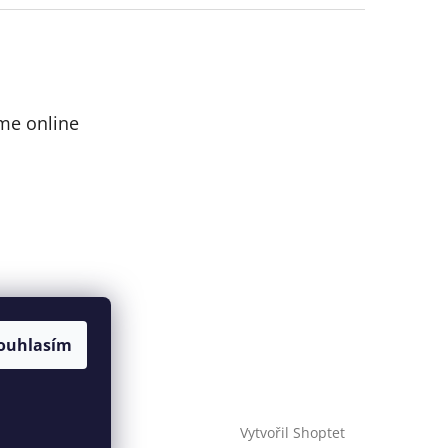
me online
ouhlasím
Vytvořil Shoptet