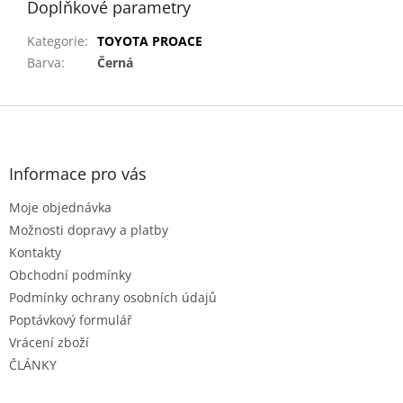
Doplňkové parametry
Kategorie
:
TOYOTA PROACE
Barva
:
Černá
Z
á
p
a
Informace pro vás
t
Moje objednávka
í
Možnosti dopravy a platby
Kontakty
Obchodní podmínky
Podmínky ochrany osobních údajů
Poptávkový formulář
Vrácení zboží
ČLÁNKY