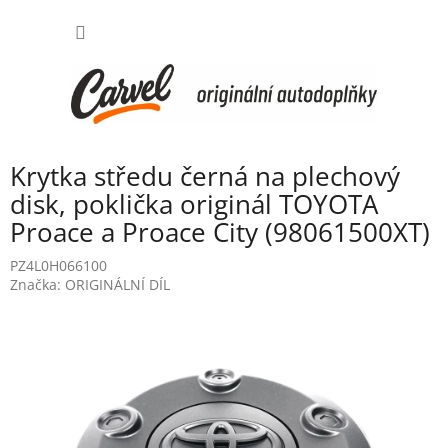
Přejít
NÁKUP
na
obsah
KOŠÍK
Krytka středu černá na plechový
disk, poklička originál TOYOTA
Proace a Proace City (98061500XT)
PZ4L0H066100
Značka:
ORIGINÁLNÍ DÍL