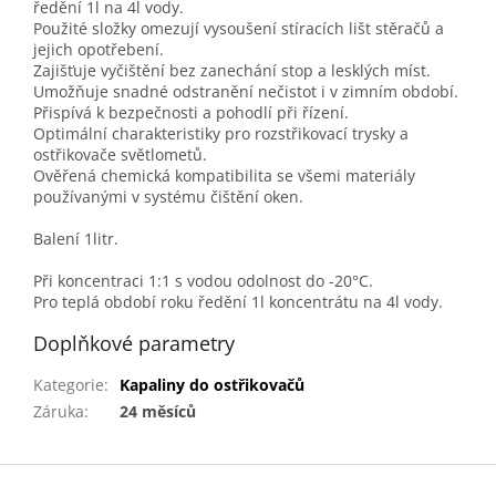
ředění 1l na 4l vody.
Použité složky omezují vysoušení stíracích lišt stěračů a
jejich opotřebení.
Zajišťuje vyčištění bez zanechání stop a lesklých míst.
Umožňuje snadné odstranění nečistot i v zimním období.
Přispívá k bezpečnosti a pohodlí při řízení.
Optimální charakteristiky pro rozstřikovací trysky a
ostřikovače světlometů.
Ověřená chemická kompatibilita se všemi materiály
používanými v systému čištění oken.
Balení 1litr.
Při koncentraci 1:1 s vodou odolnost do -20°C.
Pro teplá období roku ředění 1l koncentrátu na 4l vody.
Doplňkové parametry
Kategorie
:
Kapaliny do ostřikovačů
Záruka
:
24 měsíců
Z