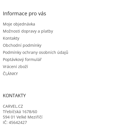
á
p
a
Informace pro vás
t
Moje objednávka
í
Možnosti dopravy a platby
Kontakty
Obchodní podmínky
Podmínky ochrany osobních údajů
Poptávkový formulář
Vrácení zboží
ČLÁNKY
KONTAKTY
CARVEL.CZ
Třebíčská 1678/60
594 01 Velké Meziříčí
IČ: 45642427