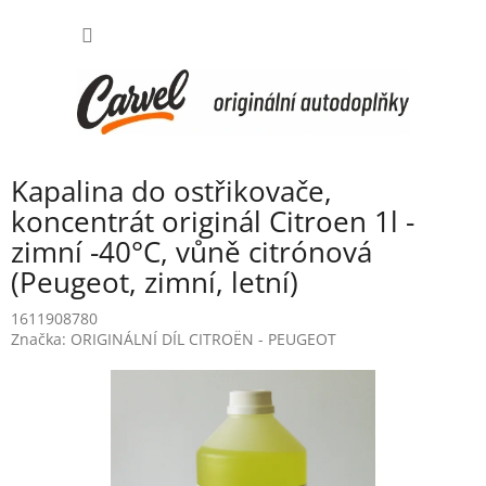
Přejít
NÁKUP
na
obsah
KOŠÍK
Kapalina do ostřikovače,
koncentrát originál Citroen 1l -
zimní -40°C, vůně citrónová
(Peugeot, zimní, letní)
1611908780
Značka:
ORIGINÁLNÍ DÍL CITROËN - PEUGEOT