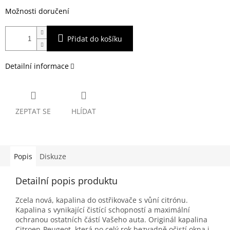
Možnosti doručení
Přidat do košíku
Detailní informace
ZEPTAT SE
HLÍDAT
Popis
Diskuze
Detailní popis produktu
Zcela nová, kapalina do ostřikovače s vůní citrónu.
Kapalina s vynikající čistící schopností a maximální
ochranou ostatních částí Vašeho auta. Originál kapalina
Citroen-Peugeot, která po celý rok bezvadně očistí okna i