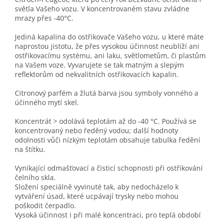
světla Vašeho vozu. V koncentrovaném stavu zvládne
mrazy přes -40°C.
Jediná kapalina do ostřikovače Vašeho vozu, u které máte
naprostou jistotu, že přes vysokou účinnost neublíží ani
ostřikovacímu systému, ani laku, světlometům, či plastům
na Vašem voze. Vyvarujete se tak matným a slepým
reflektorům od nekvalitních ostřikovacích kapalin.
Citronový parfém a žlutá barva jsou symboly vonného a
účinného mytí skel.
Koncentrát > odolává teplotám až do -40 °C. Používá se
koncentrovaný nebo ředěný vodou; další hodnoty
odolnosti vůči nízkým teplotám obsahuje tabulka ředění
na štítku.
Vynikající odmašťovací a čisticí schopnosti při ostřikování
čelního skla.
Složení speciálně vyvinuté tak, aby nedocházelo k
vytváření úsad, které ucpávají trysky nebo mohou
poškodit čerpadlo.
Vysoká účinnost i při malé koncentraci, pro teplá období