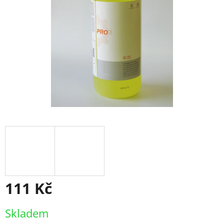
111 Kč
Měrná
Skladem
cena: