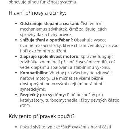
obnovuje plnou funkčnost systému.
Hlavní přínosy a účinky:
Odstraňuje klepání a cvakání:
Čistí vnitřní
mechanismus zdvihátek, čímž zajišťuje jejich
správný tlak a tichý provoz.
Snižuje tření a opotřebení:
Obsahuje vysoce
účinné mazací složky, které chrání ventilový rozvod
i při extrémním zatížení.
Zlepšuje spolehlivost motoru:
Správně fungující
zdvihátka znamenají přesné časování ventilů, což
vede k lepšímu spalování a stabilnímu výkonu.
Kompatibilita:
Vhodný pro všechny benzínové i
naftové motory. Lze míchat se všemi běžně
dostupnými motorovými oleji (minerálními i
syntetickými).
Bezpečný pro systémy:
Plně bezpečný pro
katalyzátory, turbodmychadla i filtry pevných částic
(DPF).
Kdy tento přípravek použít?
Pokud slyšíte typické "šicí" cvakání z horní části