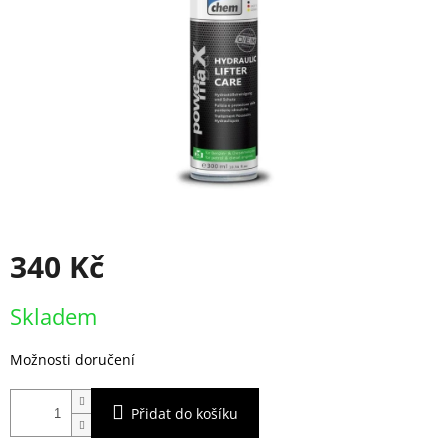
340 Kč
Měrná
Skladem
cena:
Možnosti doručení
Přidat do košíku