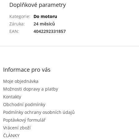
Doplňkové parametry
Kategorie
:
Do motoru
Záruka
:
24 měsíců
EAN
:
4042292331857
Z
á
p
a
Informace pro vás
t
Moje objednávka
í
Možnosti dopravy a platby
Kontakty
Obchodní podmínky
Podmínky ochrany osobních údajů
Poptávkový formulář
Vrácení zboží
ČLÁNKY