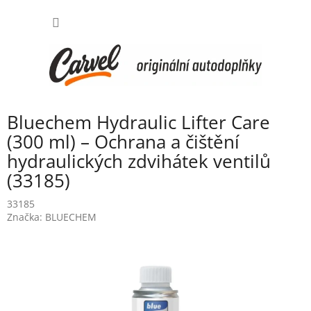
Přejít
NÁKUP
na
obsah
KOŠÍK
Bluechem Hydraulic Lifter Care
(300 ml) – Ochrana a čištění
hydraulických zdvihátek ventilů
(33185)
33185
Značka:
BLUECHEM