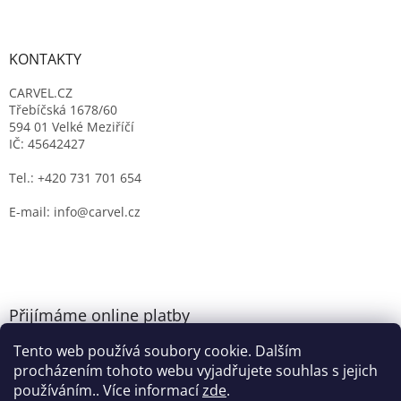
KONTAKTY
CARVEL.CZ
Třebíčská 1678/60
594 01 Velké Meziříčí
IČ: 45642427
Tel.: +420 731 701 654
E-mail: info@carvel.cz
Přijímáme online platby
Tento web používá soubory cookie. Dalším
procházením tohoto webu vyjadřujete souhlas s jejich
používáním.. Více informací
zde
.