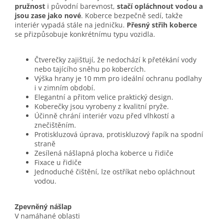
pružnost
i původní barevnost,
stačí opláchnout vodou a
jsou zase jako nové
. Koberce bezpečně sedí, takže
interiér vypadá stále na jedničku.
Přesný střih koberce
se přizpůsobuje konkrétnímu typu vozidla.
Čtverečky zajišťují, že nedochází k přetékání vody
nebo tajícího sněhu po kobercích.
Výška hrany je 10 mm pro ideální ochranu podlahy
i v zimním období.
Elegantní a přitom velice praktický design.
Koberečky jsou vyrobeny z kvalitní pryže.
Účinně chrání interiér vozu před vlhkostí a
znečištěním.
Protiskluzová úprava, protiskluzový řapík na spodní
straně
Zesílená nášlapná plocha koberce u řidiče
Fixace u řidiče
Jednoduché čištění, lze ostříkat nebo opláchnout
vodou.
Zpevněný nášlap
V namáhané oblasti