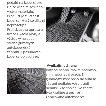
pedálů na koberci pro
řidiče oceníte zesílenou
vrstvu materiálu.
Prodlužuje životnost
koberce, který se díky ní
neprošoupe.
Protiskluzová úprava a
fixace Fixační prvky a
výstupky na spodní
straně gumových
autokoberečků
zabraňují posunování
koberce po podlaze.
Vynikající ochrana
Boty od bahna, mokré podrážky,
sníh nebo letní prach. S
gumovými koberečky do auta to
vás ani podlahu vozu trápit
nemusí. Vše spolehlivě zadrží
tyto kvalitně a pečlivě
zpracované autokoberce.