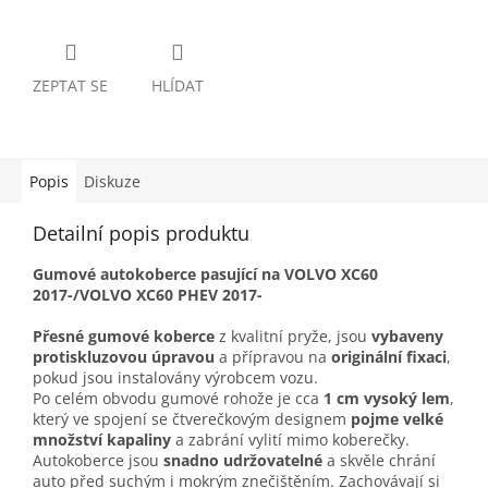
ZEPTAT SE
HLÍDAT
Popis
Diskuze
Detailní popis produktu
Gumové autokoberce pasující na VOLVO XC60
2017-/VOLVO XC60 PHEV 2017-
Přesné gumové koberce
z kvalitní pryže, jsou
vybaveny
protiskluzovou úpravou
a přípravou na
originální fixaci
,
pokud jsou instalovány výrobcem vozu.
Po celém obvodu gumové rohože je cca
1 cm vysoký lem
,
který ve spojení se čtverečkovým designem
pojme velké
množství kapaliny
a zabrání vylití mimo koberečky.
Autokoberce jsou
snadno udržovatelné
a skvěle chrání
auto před suchým i mokrým znečištěním. Zachovávají si