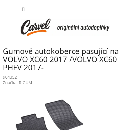
Přejít
NÁKUP
na
obsah
KOŠÍK
Gumové autokoberce pasující na
VOLVO XC60 2017-/VOLVO XC60
PHEV 2017-
904352
Značka:
RIGUM