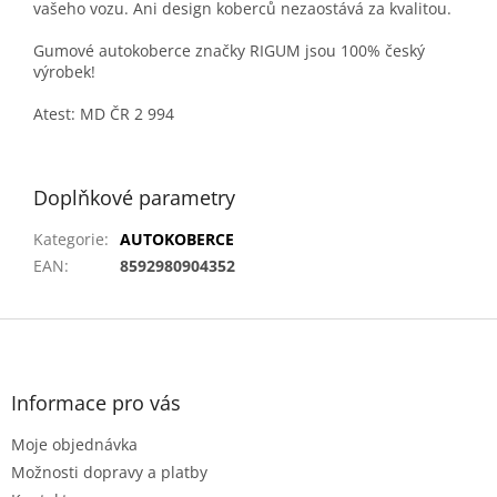
vašeho vozu. Ani design koberců nezaostává za kvalitou.
Gumové autokoberce značky RIGUM jsou 100% český
výrobek!
Atest: MD ČR 2 994
Doplňkové parametry
Kategorie
:
AUTOKOBERCE
EAN
:
8592980904352
Z
á
p
a
Informace pro vás
t
Moje objednávka
í
Možnosti dopravy a platby