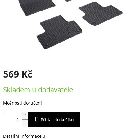
569 Kč
Měrná
Skladem u dodavatele
cena:
Možnosti doručení
Přidat do košíku
Detailní informace