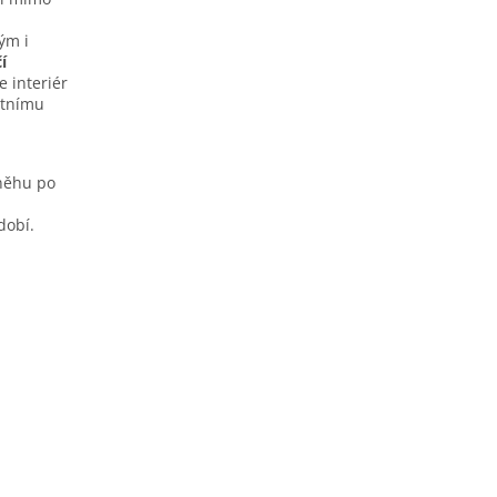
ým i
í
e interiér
étnímu
sněhu po
dobí.