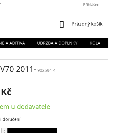
TY
OBCHODNÍ PODMÍNKY
PODMÍNKY OCHRANY OSOBNÍCH Ú
Přihlášení
NÁKUPNÍ
Prázdný košík
KOŠÍK
Ě A ADITIVA
ÚDRŽBA A DOPLŇKY
KOLA
 V70 2011-
902594-4
 Kč
em u dodavatele
i doručení