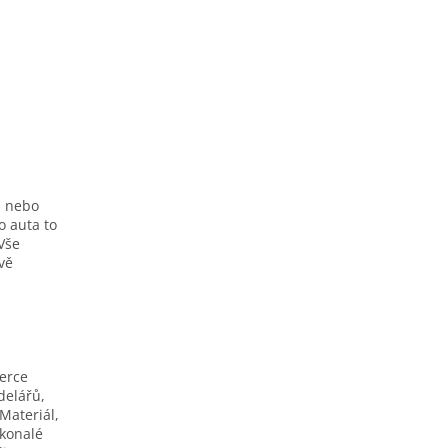
h nebo
o auta to
Vše
ivě
berce
delářů,
Materiál,
okonalé