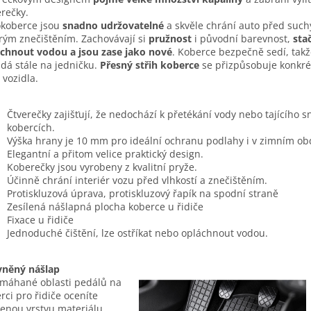
rečky.
koberce jsou
snadno udržovatelné
a skvěle chrání auto před such
ým znečištěním. Zachovávají si
pružnost
i původní barevnost,
stač
chnout vodou a jsou zase jako nové
. Koberce bezpečně sedí, takž
dá stále na jedničku.
Přesný střih koberce
se přizpůsobuje konkr
 vozidla.
Čtverečky zajišťují, že nedochází k přetékání vody nebo tajícího 
kobercích.
Výška hrany je 10 mm pro ideální ochranu podlahy i v zimním ob
Elegantní a přitom velice praktický design.
Koberečky jsou vyrobeny z kvalitní pryže.
Účinně chrání interiér vozu před vlhkostí a znečištěním.
Protiskluzová úprava, protiskluzový řapík na spodní straně
Zesílená nášlapná plocha koberce u řidiče
Fixace u řidiče
Jednoduché čištění, lze ostříkat nebo opláchnout vodou.
vněný nášlap
máhané oblasti pedálů na
rci pro řidiče oceníte
lenou vrstvu materiálu.