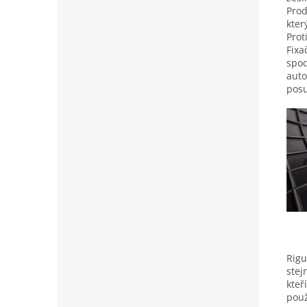
Prod
kter
Prot
Fixa
spod
auto
posu
Rigu
stej
kteř
použ