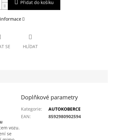
Přidat do košíku
 informace
AT SE
HLÍDAT
Doplňkové parametry
Kategorie
:
AUTOKOBERCE
EAN
:
8592980902594
ou
bcem vozu.
ení se
tí mimo