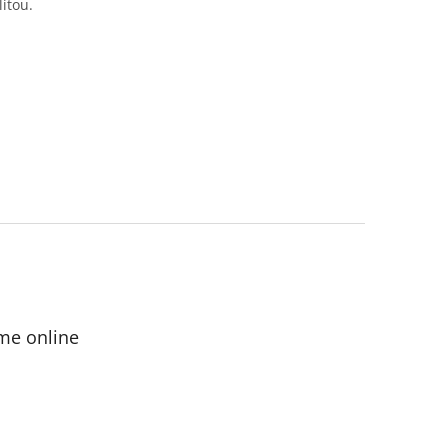
itou.
me online