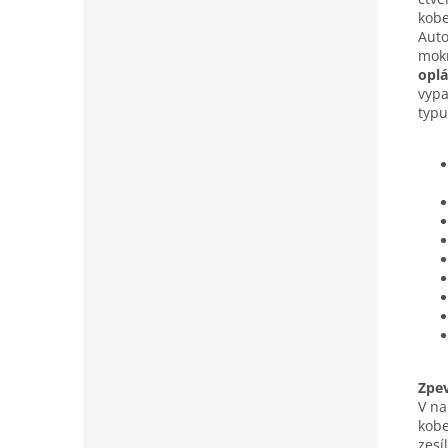
kobe
Auto
mokr
oplá
vypa
typu
Zpe
V na
kobe
zesí