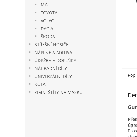
n
MG
e
TOYOTA
l
VOLVO
DACIA
ŠKODA
STŘEŠNÍ NOSIČE
NÁPLNĚ A ADITIVA
ÚDRŽBA A DOPLŇKY
NÁHRADNÍ DÍLY
Popi
UNIVERZÁLNÍ DÍLY
KOLA
ZIMNÍ ŠTÍTY NA MASKU
Det
Gum
Pře
úpr
Po c
čtv