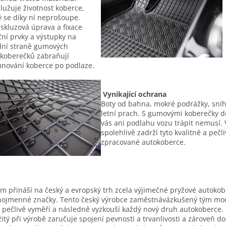
lužuje životnost koberce,
ý se díky ní neprošoupe.
iskluzová úprava a fixace
ční prvky a výstupky na
ní straně gumových
koberečků zabraňují
nování koberce po podlaze.
Vynikající ochrana
Boty od bahna, mokré podrážky, sní
letní prach. S gumovými koberečky d
vás ani podlahu vozu trápit nemusí. 
spolehlivě zadrží tyto kvalitně a pečl
zpracované autokoberce.
m přináší na český a evropský trh zcela výjimečné pryžové autoko
nojmenné značky. Tento český výrobce zaměstnávázkušený tým mo
í pečlivě vyměří a následně vyzkouší každý nový druh autokoberce. 
itý při výrobě zaručuje spojení pevnosti a trvanlivosti a zároveň d