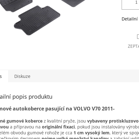
Detailní
ZEPT
s
Diskuze
ailní popis produktu
ové autokoberce pasující na VOLVO V70 2011-
sné gumové koberce
z kvalitní pryže, jsou
vybaveny protiskluzov
avou
a přípravou na
originální fixaci
, pokud jsou instalovány výro
elém obvodu gumové rohože je cca
1 cm vysoký lem
, který ve spoj
erečkovým designem
pojme velké množství kapaliny
a zabrání vyli