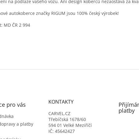
ení na podlaze vašeho vozu. Ani design koberců nezaostává za kval
vé autokoberce značky RIGUM jsou 100% český výrobek!
t: MD ČR 2 994
KONTAKTY
ce pro vás
Přijímá
platby
CARVEL.CZ
dnávka
Třebíčská 1678/60
dopravy a platby
594 01 Velké Meziříčí
IČ: 45642427