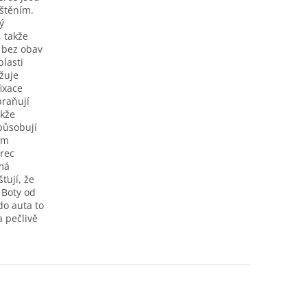
štěním.
ý
, takže
 bez obav
lasti
užuje
ixace
braňují
akže
působují
ým
rec
má
ťují, že
 Boty od
do auta to
a pečlivě