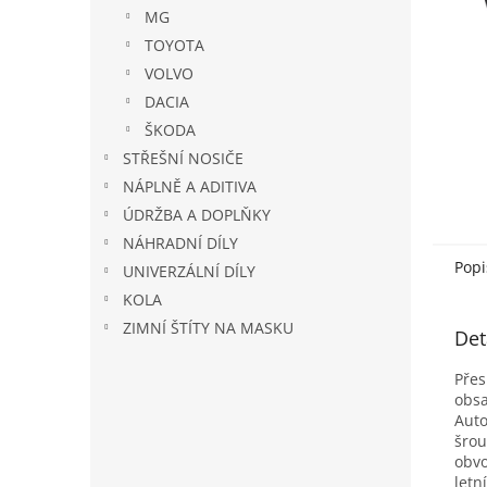
n
MG
e
TOYOTA
l
VOLVO
DACIA
ŠKODA
STŘEŠNÍ NOSIČE
NÁPLNĚ A ADITIVA
ÚDRŽBA A DOPLŇKY
NÁHRADNÍ DÍLY
Popi
UNIVERZÁLNÍ DÍLY
KOLA
ZIMNÍ ŠTÍTY NA MASKU
Det
Přes
obsa
Auto
šrou
obvo
letn