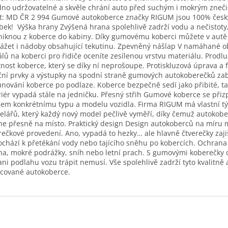
no udržovatelné a skvěle chrání auto před suchým i mokrým zneči
t: MD ČR 2 994 Gumové autokoberce značky RIGUM jsou 100% česk
bek! Výška hrany Zvýšená hrana spolehlivě zadrží vodu a nečistoty
iknou z koberce do kabiny. Díky gumovému koberci můžete v autě
ážet i nádoby obsahující tekutinu. Zpevněný nášlap V namáhané ob
lů na koberci pro řidiče oceníte zesílenou vrstvu materiálu. Prodl
tnost koberce, který se díky ní neprošoupe. Protiskluzová úprava a f
ční prvky a výstupky na spodní straně gumových autokoberečků za
nování koberce po podlaze. Koberce bezpečně sedí jako přibité, t
riér vypadá stále na jedničku. Přesný střih Gumové koberce se přiz
hem konkrétnímu typu a modelu vozidla. Firma RIGUM má vlastní t
lářů, který každý nový model pečlivě vyměří, díky čemuž autokobe
e přesně na místo. Praktický design Design autokoberců na míru 
rečkové provedení. Ano, vypadá to hezky… ale hlavně čtverečky zajiš
chází k přetékání vody nebo tajícího sněhu po kobercích. Ochrana
a, mokré podrážky, sníh nebo letní prach. S gumovými koberečky 
ani podlahu vozu trápit nemusí. Vše spolehlivě zadrží tyto kvalitně 
cované autokoberce.