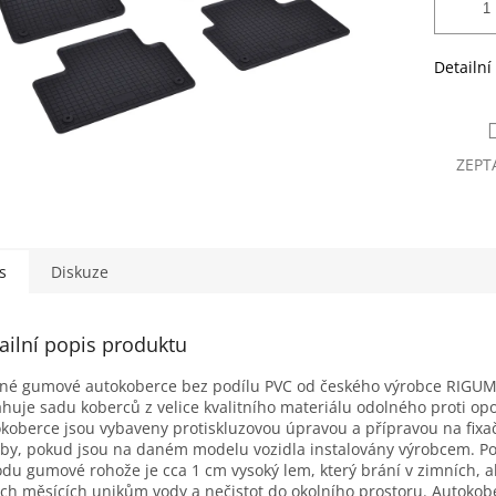
Detailní
ZEPT
s
Diskuze
ailní popis produktu
né gumové autokoberce bez podílu PVC od českého výrobce RIGUM
huje sadu koberců z velice kvalitního materiálu odolného proti op
koberce jsou vybaveny protiskluzovou úpravou a přípravou na fixa
by, pokud jsou na daném modelu vozidla instalovány výrobcem. P
du gumové rohože je cca 1 cm vysoký lem, který brání v zimních, al
ích měsících unikům vody a nečistot do okolního prostoru. Autokob