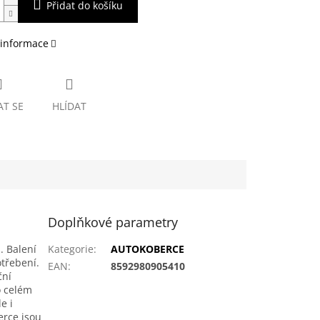
Přidat do košíku
 informace
AT SE
HLÍDAT
Doplňkové parametry
. Balení
Kategorie
:
AUTOKOBERCE
otřebení.
EAN
:
8592980905410
ční
o celém
e i
erce jsou