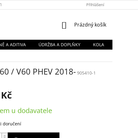
TY
OBCHODNÍ PODMÍNKY
PODMÍNKY OCHRANY OSOBNÍCH Ú
Přihlášení
NÁKUPNÍ
Prázdný košík
KOŠÍK
Ě A ADITIVA
ÚDRŽBA A DOPLŇKY
KOLA
60 / V60 PHEV 2018-
905410-1
 Kč
em u dodavatele
i doručení