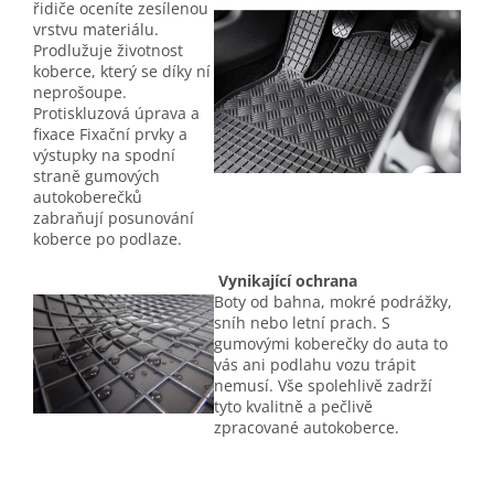
řidiče oceníte zesílenou
vrstvu materiálu.
Prodlužuje životnost
koberce, který se díky ní
neprošoupe.
Protiskluzová úprava a
fixace Fixační prvky a
výstupky na spodní
straně gumových
autokoberečků
zabraňují posunování
koberce po podlaze.
Vynikající ochrana
Boty od bahna, mokré podrážky,
sníh nebo letní prach. S
gumovými koberečky do auta to
vás ani podlahu vozu trápit
nemusí. Vše spolehlivě zadrží
tyto kvalitně a pečlivě
zpracované autokoberce.