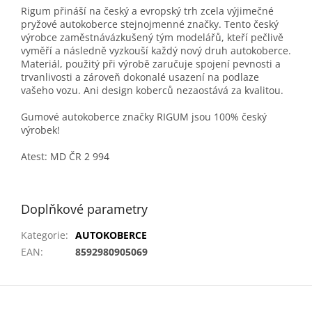
Rigum přináší na český a evropský trh zcela výjimečné
pryžové autokoberce stejnojmenné značky. Tento český
výrobce zaměstnávázkušený tým modelářů, kteří pečlivě
vyměří a následně vyzkouší každý nový druh autokoberce.
Materiál, použitý při výrobě zaručuje spojení pevnosti a
trvanlivosti a zároveň dokonalé usazení na podlaze
vašeho vozu. Ani design koberců nezaostává za kvalitou.
Gumové autokoberce značky RIGUM jsou 100% český
výrobek!
Atest: MD ČR 2 994
Doplňkové parametry
Kategorie
:
AUTOKOBERCE
EAN
:
8592980905069
Z
á