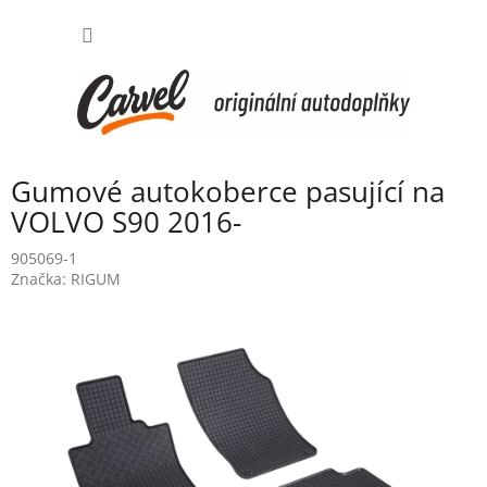
Přejít
NÁKUP
na
obsah
KOŠÍK
Gumové autokoberce pasující na
VOLVO S90 2016-
905069-1
Značka:
RIGUM