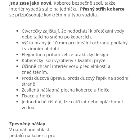
jsou zase jako nové
. Koberce bezpečně sedí, takže
interiér vypadá stále na jedničku.
Přesný střih koberce
se přizpůsobuje konkrétnímu typu vozidla.
Čtverečky zajišťují, že nedochází k přetékání vody
nebo tajícího sněhu po kobercích.
Výška hrany je 10 mm pro ideální ochranu podlahy
i v zimním období.
Elegantní a přitom velice praktický design.
Koberečky jsou vyrobeny z kvalitní pryže.
Účinně chrání interiér vozu před vlhkostí a
znečištěním.
Protiskluzová úprava, protiskluzový řapík na spodní
straně
Zesílená nášlapná plocha koberce u řidiče
Fixace u řidiče
Jednoduché čištění, lze ostříkat nebo opláchnout
vodou.
Zpevněný nášlap
V namáhané oblasti
pedálů na koberci pro