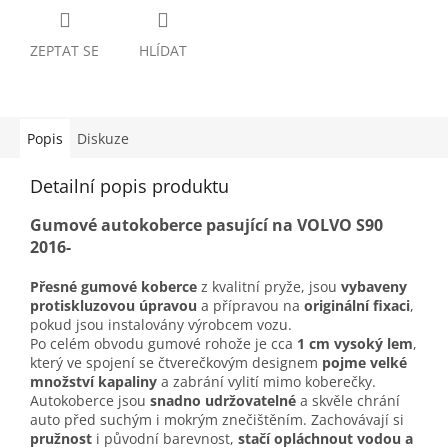
ZEPTAT SE
HLÍDAT
Popis
Diskuze
Detailní popis produktu
Gumové autokoberce pasující na VOLVO S90
2016-
Přesné gumové koberce
z kvalitní pryže, jsou
vybaveny
protiskluzovou úpravou
a přípravou na
originální fixaci
,
pokud jsou instalovány výrobcem vozu.
Po celém obvodu gumové rohože je cca
1 cm vysoký lem
,
který ve spojení se čtverečkovým designem
pojme velké
množství kapaliny
a zabrání vylití mimo koberečky.
Autokoberce jsou
snadno udržovatelné
a skvěle chrání
auto před suchým i mokrým znečištěním. Zachovávají si
pružnost
i původní barevnost,
stačí opláchnout vodou a