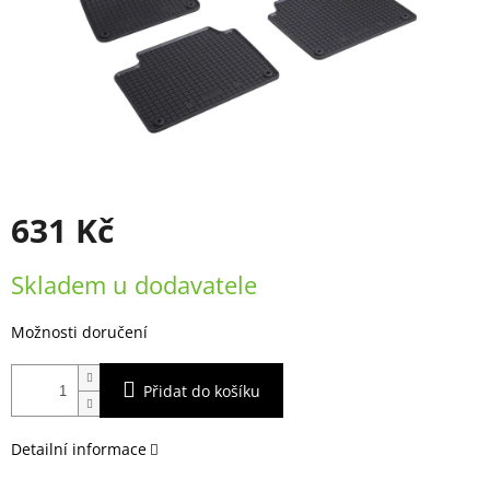
631 Kč
Měrná
Skladem u dodavatele
cena:
Možnosti doručení
Přidat do košíku
Detailní informace