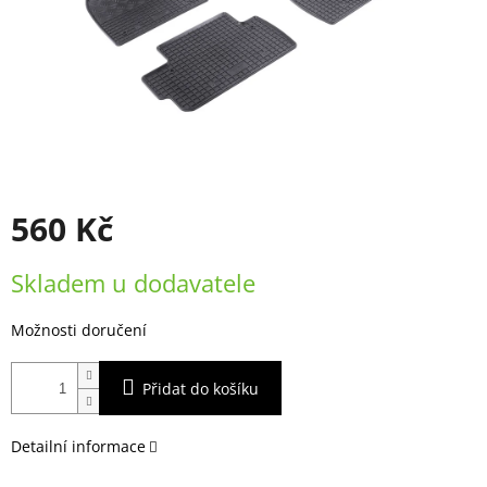
560 Kč
Měrná
Skladem u dodavatele
cena:
Možnosti doručení
Přidat do košíku
Detailní informace