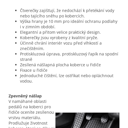
Čtverečky zajišťují, že nedochází k přetékání vody
nebo tajícího sněhu po kobercích.
Výška hrany je 10 mm pro ideální ochranu podlahy
i v zimním období.
Elegantní a přitom velice praktický design.
Koberečky jsou vyrobeny z kvalitní pryže.
Účinně chrání interiér vozu před vlhkostí a
znečištěním.
Protiskluzová úprava, protiskluzový řapík na spodní
straně
Zesílená nášlapná plocha koberce u řidiče
Fixace u řidiče
Jednoduché čištění, lze ostříkat nebo opláchnout
vodou.
Zpevněný nášlap
V namáhané oblasti
pedálů na koberci pro
řidiče oceníte zesílenou
vrstvu materiálu.
Prodlužuje životnost