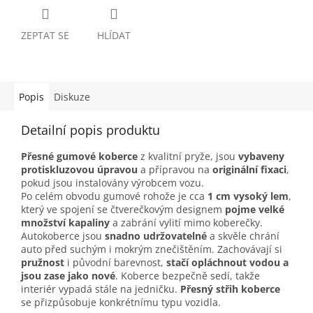
ZEPTAT SE
HLÍDAT
Popis
Diskuze
Detailní popis produktu
Přesné gumové koberce
z kvalitní pryže, jsou
vybaveny
protiskluzovou úpravou
a přípravou na
originální fixaci
,
pokud jsou instalovány výrobcem vozu.
Po celém obvodu gumové rohože je cca
1 cm vysoký lem
,
který ve spojení se čtverečkovým designem
pojme velké
množství kapaliny
a zabrání vylití mimo koberečky.
Autokoberce jsou
snadno udržovatelné
a skvěle chrání
auto před suchým i mokrým znečištěním. Zachovávají si
pružnost
i původní barevnost,
stačí opláchnout vodou a
jsou zase jako nové
. Koberce bezpečně sedí, takže
interiér vypadá stále na jedničku.
Přesný střih koberce
se přizpůsobuje konkrétnímu typu vozidla.