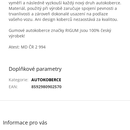
vyměří a následně vyzkouší každý nový druh autokoberce.
Materiál, použitý při výrobě zaručuje spojení pevnosti a
trvanlivosti a zároveň dokonalé usazení na podlaze
vašeho vozu. Ani design koberců nezaostává za kvalitou.
Gumové autokoberce značky RIGUM jsou 100% český
výrobek!
Atest: MD ČR 2 994
Doplňkové parametry
Kategorie
:
AUTOKOBERCE
EAN
:
8592980902570
Z
á
p
a
Informace pro vás
t