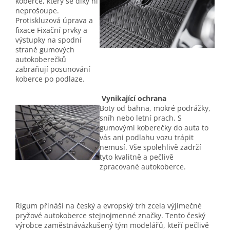
koberce, který se díky ní
neprošoupe.
Protiskluzová úprava a
fixace Fixační prvky a
výstupky na spodní
straně gumových
autokoberečků
zabraňují posunování
koberce po podlaze.
Vynikající ochrana
Boty od bahna, mokré podrážky,
sníh nebo letní prach. S
gumovými koberečky do auta to
vás ani podlahu vozu trápit
nemusí. Vše spolehlivě zadrží
tyto kvalitně a pečlivě
zpracované autokoberce.
Rigum přináší na český a evropský trh zcela výjimečné
pryžové autokoberce stejnojmenné značky. Tento český
výrobce zaměstnávázkušený tým modelářů, kteří pečlivě