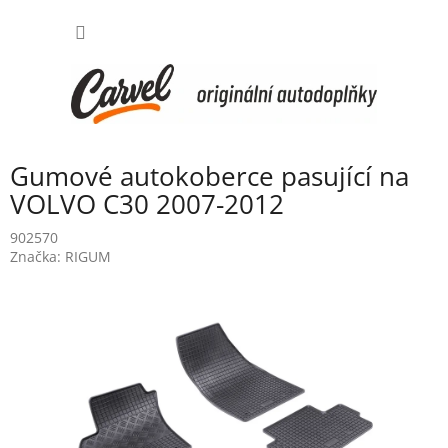
Přejít
NÁKUP
na
obsah
KOŠÍK
Gumové autokoberce pasující na
VOLVO C30 2007-2012
902570
Značka:
RIGUM