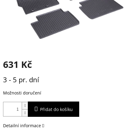
631 Kč
Měrná
3 - 5 pr. dní
cena:
Možnosti doručení
Přidat do košíku
Detailní informace