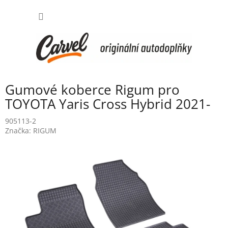
Přejít
NÁKUP
na
obsah
KOŠÍK
Gumové koberce Rigum pro
TOYOTA Yaris Cross Hybrid 2021-
905113-2
Značka:
RIGUM