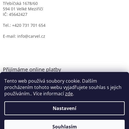
Třebíčská 1678/60
594 01 Velké Meziříčí
IČ: 45642427
Tel.: +420 731 701 654
E-mail: info@carvel.cz
Přijímáme online platby
Tento web používá soubory cookie. Dalším
procházením tohoto webu vyjadřujete souhlas s jejich
používáním.. Více informací
zde
.
Nastavení
Vytvořil Shoptet
Souhlasím
Copyright 2026
CARVEL.CZ
. Všechna práva vyhrazena.