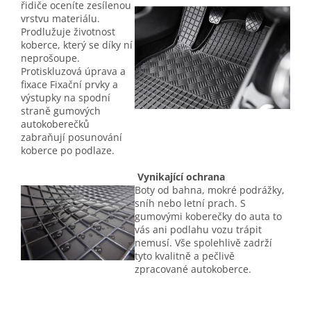
řidiče oceníte zesílenou
vrstvu materiálu.
Prodlužuje životnost
koberce, který se díky ní
neprošoupe.
Protiskluzová úprava a
fixace Fixační prvky a
výstupky na spodní
straně gumových
autokoberečků
zabraňují posunování
koberce po podlaze.
Vynikající ochrana
Boty od bahna, mokré podrážky,
sníh nebo letní prach. S
gumovými koberečky do auta to
vás ani podlahu vozu trápit
nemusí. Vše spolehlivě zadrží
tyto kvalitně a pečlivě
zpracované autokoberce.