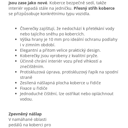
jsou zase jako nové
. Koberce bezpečně sedí, takže
interiér vypadá stále na jedničku.
Přesný střih koberce
se přizpůsobuje konkrétnímu typu vozidla.
Čtverečky zajišťují, že nedochází k přetékání vody
nebo tajícího sněhu po kobercích.
Výška hrany je 10 mm pro ideální ochranu podlahy
i v zimním období.
Elegantní a přitom velice praktický design.
Koberečky jsou vyrobeny z kvalitní pryže.
Účinně chrání interiér vozu před vlhkostí a
znečištěním.
Protiskluzová úprava, protiskluzový řapík na spodní
straně
Zesílená nášlapná plocha koberce u řidiče
Fixace u řidiče
Jednoduché čištění, lze ostříkat nebo opláchnout
vodou.
Zpevněný nášlap
V namáhané oblasti
pedálů na koberci pro