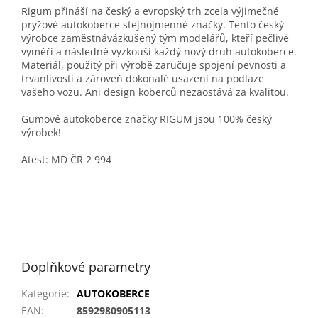
Rigum přináší na český a evropský trh zcela výjimečné
pryžové autokoberce stejnojmenné značky. Tento český
výrobce zaměstnávázkušený tým modelářů, kteří pečlivě
vyměří a následně vyzkouší každý nový druh autokoberce.
Materiál, použitý při výrobě zaručuje spojení pevnosti a
trvanlivosti a zároveň dokonalé usazení na podlaze
vašeho vozu. Ani design koberců nezaostává za kvalitou.
Gumové autokoberce značky RIGUM jsou 100% český
výrobek!
Atest: MD ČR 2 994
Doplňkové parametry
Kategorie
:
AUTOKOBERCE
EAN
:
8592980905113