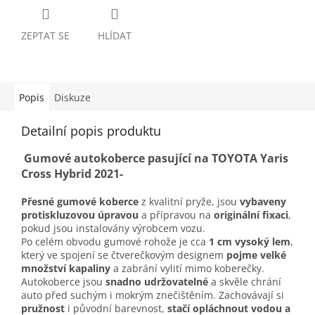
ZEPTAT SE
HLÍDAT
Popis
Diskuze
Detailní popis produktu
Gumové autokoberce pasující na TOYOTA Yaris
Cross Hybrid 2021-
Přesné gumové koberce
z kvalitní pryže, jsou
vybaveny
protiskluzovou úpravou
a přípravou na
originální fixaci
,
pokud jsou instalovány výrobcem vozu.
Po celém obvodu gumové rohože je cca
1 cm vysoký lem
,
který ve spojení se čtverečkovým designem
pojme velké
množství kapaliny
a zabrání vylití mimo koberečky.
Autokoberce jsou
snadno udržovatelné
a skvěle chrání
auto před suchým i mokrým znečištěním. Zachovávají si
pružnost
i původní barevnost,
stačí opláchnout vodou a