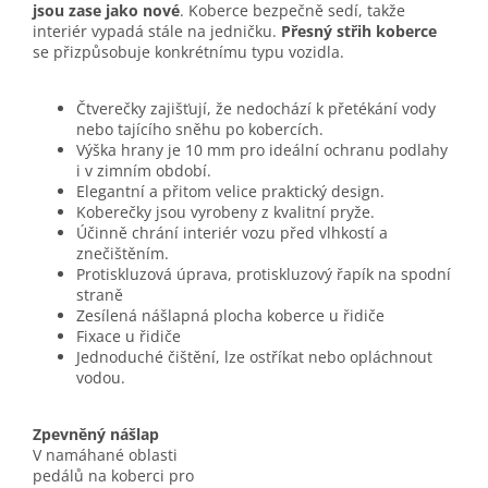
jsou zase jako nové
. Koberce bezpečně sedí, takže
interiér vypadá stále na jedničku.
Přesný střih koberce
se přizpůsobuje konkrétnímu typu vozidla.
Čtverečky zajišťují, že nedochází k přetékání vody
nebo tajícího sněhu po kobercích.
Výška hrany je 10 mm pro ideální ochranu podlahy
i v zimním období.
Elegantní a přitom velice praktický design.
Koberečky jsou vyrobeny z kvalitní pryže.
Účinně chrání interiér vozu před vlhkostí a
znečištěním.
Protiskluzová úprava, protiskluzový řapík na spodní
straně
Zesílená nášlapná plocha koberce u řidiče
Fixace u řidiče
Jednoduché čištění, lze ostříkat nebo opláchnout
vodou.
Zpevněný nášlap
V namáhané oblasti
pedálů na koberci pro