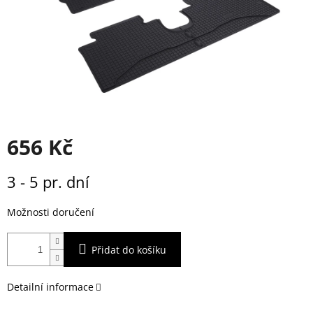
656 Kč
Měrná
3 - 5 pr. dní
cena:
Možnosti doručení
Přidat do košíku
Detailní informace