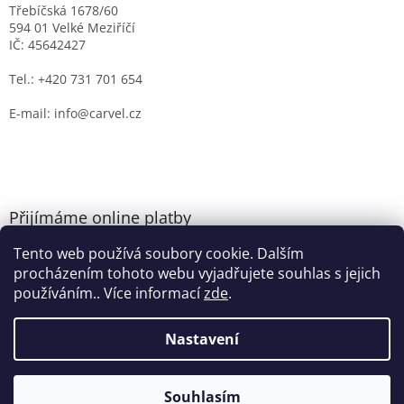
Třebíčská 1678/60
594 01 Velké Meziříčí
IČ: 45642427
Tel.: +420 731 701 654
E-mail: info@carvel.cz
Přijímáme online platby
Tento web používá soubory cookie. Dalším
procházením tohoto webu vyjadřujete souhlas s jejich
používáním.. Více informací
zde
.
Nastavení
Vytvořil Shoptet
Souhlasím
Copyright 2026
CARVEL.CZ
. Všechna práva vyhrazena.