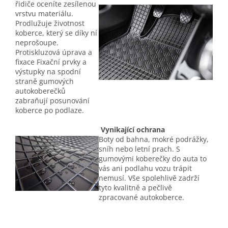
řidiče oceníte zesílenou
vrstvu materiálu.
Prodlužuje životnost
koberce, který se díky ní
neprošoupe.
Protiskluzová úprava a
fixace Fixační prvky a
výstupky na spodní
straně gumových
autokoberečků
zabraňují posunování
koberce po podlaze.
Vynikající ochrana
Boty od bahna, mokré podrážky,
sníh nebo letní prach. S
gumovými koberečky do auta to
vás ani podlahu vozu trápit
nemusí. Vše spolehlivě zadrží
tyto kvalitně a pečlivě
zpracované autokoberce.