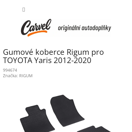
Přejít
NÁKUP
na
obsah
KOŠÍK
Gumové koberce Rigum pro
TOYOTA Yaris 2012-2020
994674
Značka:
RIGUM