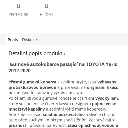
ZEPTAT SE
HLÍDAT
Popis
Diskuze
Detailní popis produktu
Gumové autokoberce pasující na TOYOTA Yaris
2012-2020
Přesné gumové koberce
z kvalitní pryže, jsou
vybaveny
protiskluzovou úpravou
a přípravou na
originální fixaci
,
pokud jsou instalovány výrobcem vozu.
Po celém obvodu gumové rohože je cca
1 cm vysoký lem
,
který ve spojení se čtverečkovým designem
pojme velké
množství kapaliny
a zabrání vylití mimo koberečky.
Autokoberce jsou
snadno udržovatelné
a skvěle chrání
auto před suchým i mokrým znečištěním. Zachovávají si
pružnost
i původní barevnost,
stačí opláchnout vodou a