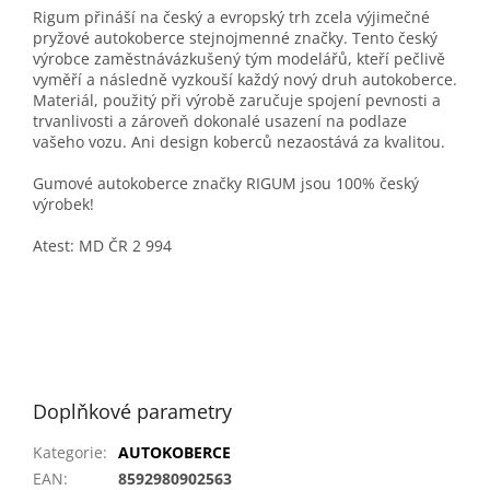
Rigum přináší na český a evropský trh zcela výjimečné
pryžové autokoberce stejnojmenné značky. Tento český
výrobce zaměstnávázkušený tým modelářů, kteří pečlivě
vyměří a následně vyzkouší každý nový druh autokoberce.
Materiál, použitý při výrobě zaručuje spojení pevnosti a
trvanlivosti a zároveň dokonalé usazení na podlaze
vašeho vozu. Ani design koberců nezaostává za kvalitou.
Gumové autokoberce značky RIGUM jsou 100% český
výrobek!
Atest: MD ČR 2 994
Doplňkové parametry
Kategorie
:
AUTOKOBERCE
EAN
:
8592980902563