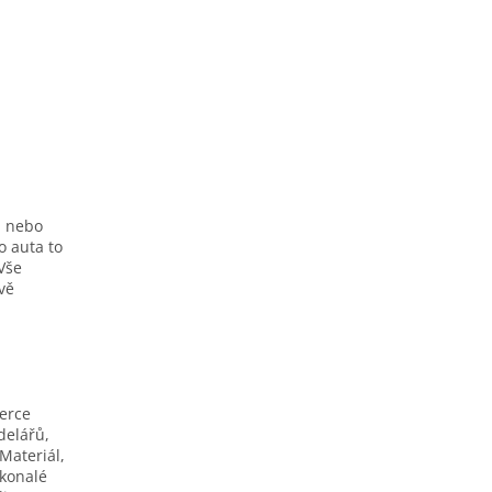
h nebo
o auta to
Vše
ivě
berce
delářů,
Materiál,
okonalé