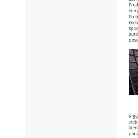
Prod
kter
Prot
Fixa
spod
auto
posu
Rigu
stej
kteř
použ