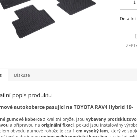
Detailní
ZEPT
s
Diskuze
ailní popis produktu
mové autokoberce pasující na TOYOTA RAV4 Hybrid 19-
sné gumové koberce
z kvalitní pryže, jsou
vybaveny protiskluzov
avou
a přípravou na
originální fixaci
, pokud jsou instalovány výro
elém obvodu gumové rohože je cca
1 cm vysoký lem
, který ve spoj
erečkovým designem
pojme velké množství kapaliny
a zabrání vyli