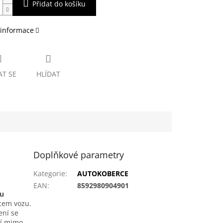
Přidat do košíku
 informace
AT SE
HLÍDAT
Doplňkové parametry
Kategorie
:
AUTOKOBERCE
EAN
:
8592980904901
ou
bcem vozu.
ení se
tí mimo