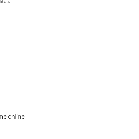
itou.
me online