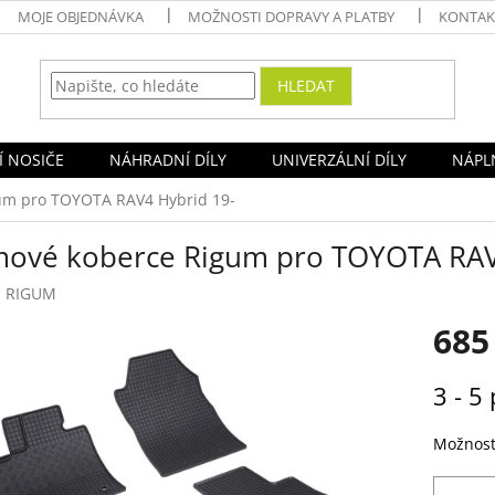
MOJE OBJEDNÁVKA
MOŽNOSTI DOPRAVY A PLATBY
KONTAK
HLEDAT
Í NOSIČE
NÁHRADNÍ DÍLY
UNIVERZÁLNÍ DÍLY
NÁPLN
um pro TOYOTA RAV4 Hybrid 19-
ové koberce Rigum pro TOYOTA RAV
:
RIGUM
685
Měrná
3 - 5 
cena:
Možnost