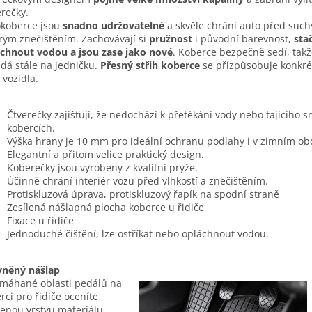
rečky.
koberce jsou
snadno udržovatelné
a skvěle chrání auto před such
ým znečištěním. Zachovávají si
pružnost
i původní barevnost,
stač
chnout vodou a jsou zase jako nové
. Koberce bezpečně sedí, takž
dá stále na jedničku.
Přesný střih koberce
se přizpůsobuje konkr
 vozidla.
Čtverečky zajišťují, že nedochází k přetékání vody nebo tajícího 
kobercích.
Výška hrany je 10 mm pro ideální ochranu podlahy i v zimním ob
Elegantní a přitom velice praktický design.
Koberečky jsou vyrobeny z kvalitní pryže.
Účinně chrání interiér vozu před vlhkostí a znečištěním.
Protiskluzová úprava, protiskluzový řapík na spodní straně
Zesílená nášlapná plocha koberce u řidiče
Fixace u řidiče
Jednoduché čištění, lze ostříkat nebo opláchnout vodou.
vněný nášlap
máhané oblasti pedálů na
rci pro řidiče oceníte
lenou vrstvu materiálu.