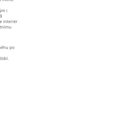
ým i
í
e interiér
étnímu
sněhu po
dobí.