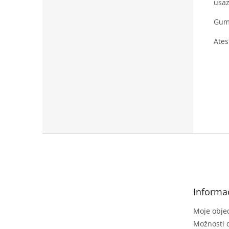
usaz
Gumo
Ates
Z
á
p
a
t
Informa
í
Moje obje
Možnosti 