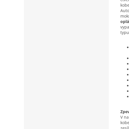
kobe
Auto
mokr
oplá
vypa
typu
Zpe
V na
kobe
zesí