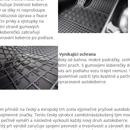
lužuje životnost koberce,
ý se díky ní neprošoupe.
iskluzová úprava a fixace
ční prvky a výstupky na
ní straně gumových
koberečků zabraňují
nování koberce po podlaze.
Vynikající ochrana
Boty od bahna, mokré podrážky, sní
letní prach. S gumovými koberečky d
vás ani podlahu vozu trápit nemusí. 
spolehlivě zadrží tyto kvalitně a pečl
zpracované autokoberce.
m přináší na český a evropský trh zcela výjimečné pryžové autoko
nojmenné značky. Tento český výrobce zaměstnávázkušený tým mo
í pečlivě vyměří a následně vyzkouší každý nový druh autokoberce. 
itý při výrobě zaručuje spojení pevnosti a trvanlivosti a zároveň d