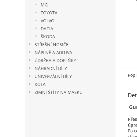
n
MG
e
TOYOTA
l
VOLVO
DACIA
ŠKODA
STŘEŠNÍ NOSIČE
NÁPLNĚ A ADITIVA
ÚDRŽBA A DOPLŇKY
NÁHRADNÍ DÍLY
Popi
UNIVERZÁLNÍ DÍLY
KOLA
ZIMNÍ ŠTÍTY NA MASKU
Det
Gu
Pře
úpr
Po c
čtv