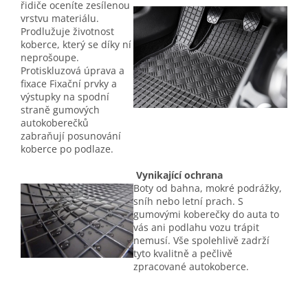
řidiče oceníte zesílenou
vrstvu materiálu.
Prodlužuje životnost
koberce, který se díky ní
neprošoupe.
Protiskluzová úprava a
fixace Fixační prvky a
výstupky na spodní
straně gumových
autokoberečků
zabraňují posunování
koberce po podlaze.
Vynikající ochrana
Boty od bahna, mokré podrážky,
sníh nebo letní prach. S
gumovými koberečky do auta to
vás ani podlahu vozu trápit
nemusí. Vše spolehlivě zadrží
tyto kvalitně a pečlivě
zpracované autokoberce.