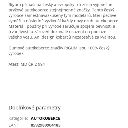
Rigum přináší na český a evropský trh zcela výjimečné
pryžové autokoberce stejnojmenné značky. Tento český
výrobce zaměstnávázkušený tým modelářů, kteří pečlivě
vyměří a následně vyzkouší každý nový druh autokoberce.
Materiál, použitý při výrobě zaručuje spojení pevnosti a
trvanlivosti a zároveň dokonalé usazení na podlaze
vašeho vozu. Ani design koberců nezaostává za kvalitou.
Gumové autokoberce značky RIGUM jsou 100% český
výrobek!
Atest: MD ČR 2 994
Doplňkové parametry
Kategorie
:
AUTOKOBERCE
EAN
:
8592980904185