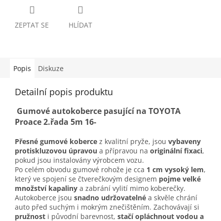
ZEPTAT SE
HLÍDAT
Popis
Diskuze
Detailní popis produktu
Gumové autokoberce pasující na TOYOTA
Proace 2.řada 5m 16-
Přesné gumové koberce
z kvalitní pryže, jsou
vybaveny
protiskluzovou úpravou
a přípravou na
originální fixaci
,
pokud jsou instalovány výrobcem vozu.
Po celém obvodu gumové rohože je cca
1 cm vysoký lem
,
který ve spojení se čtverečkovým designem
pojme velké
množství kapaliny
a zabrání vylití mimo koberečky.
Autokoberce jsou
snadno udržovatelné
a skvěle chrání
auto před suchým i mokrým znečištěním. Zachovávají si
pružnost
i původní barevnost,
stačí opláchnout vodou a