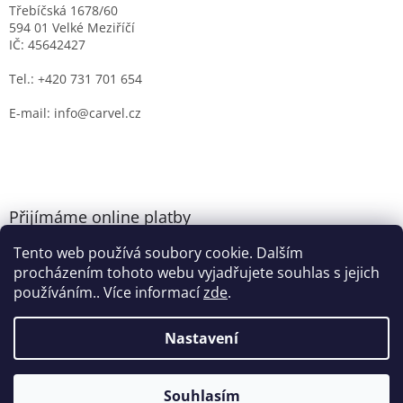
Třebíčská 1678/60
594 01 Velké Meziříčí
IČ: 45642427
Tel.: +420 731 701 654
E-mail: info@carvel.cz
Přijímáme online platby
Tento web používá soubory cookie. Dalším
procházením tohoto webu vyjadřujete souhlas s jejich
používáním.. Více informací
zde
.
Nastavení
Vytvořil Shoptet
Souhlasím
Copyright 2026
CARVEL.CZ
. Všechna práva vyhrazena.