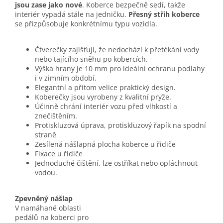
jsou zase jako nové
. Koberce bezpečně sedí, takže
interiér vypadá stále na jedničku.
Přesný střih koberce
se přizpůsobuje konkrétnímu typu vozidla.
Čtverečky zajišťují, že nedochází k přetékání vody
nebo tajícího sněhu po kobercích.
Výška hrany je 10 mm pro ideální ochranu podlahy
i v zimním období.
Elegantní a přitom velice praktický design.
Koberečky jsou vyrobeny z kvalitní pryže.
Účinně chrání interiér vozu před vlhkostí a
znečištěním.
Protiskluzová úprava, protiskluzový řapík na spodní
straně
Zesílená nášlapná plocha koberce u řidiče
Fixace u řidiče
Jednoduché čištění, lze ostříkat nebo opláchnout
vodou.
Zpevněný nášlap
V namáhané oblasti
pedálů na koberci pro