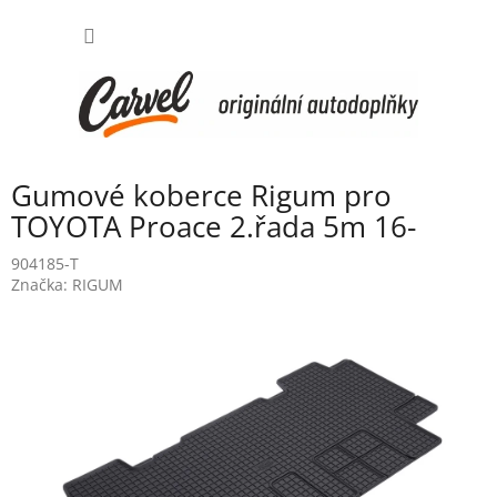
Přejít
NÁKUP
na
obsah
KOŠÍK
Gumové koberce Rigum pro
TOYOTA Proace 2.řada 5m 16-
904185-T
Značka:
RIGUM