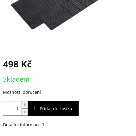
498 Kč
Měrná
Skladem
cena:
Možnosti doručení
Přidat do košíku
Detailní informace