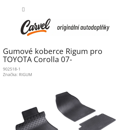
Přejít
NÁKUP
na
obsah
KOŠÍK
Gumové koberce Rigum pro
TOYOTA Corolla 07-
902518-1
Značka:
RIGUM