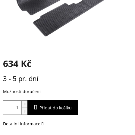
634 Kč
Měrná
3 - 5 pr. dní
cena:
Možnosti doručení
Přidat do košíku
Detailní informace