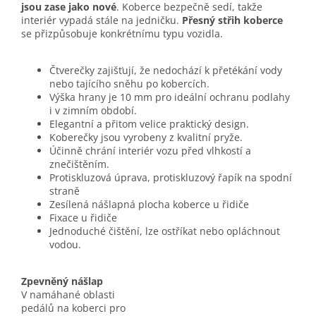
jsou zase jako nové
. Koberce bezpečně sedí, takže
interiér vypadá stále na jedničku.
Přesný střih koberce
se přizpůsobuje konkrétnímu typu vozidla.
Čtverečky zajišťují, že nedochází k přetékání vody
nebo tajícího sněhu po kobercích.
Výška hrany je 10 mm pro ideální ochranu podlahy
i v zimním období.
Elegantní a přitom velice praktický design.
Koberečky jsou vyrobeny z kvalitní pryže.
Účinně chrání interiér vozu před vlhkostí a
znečištěním.
Protiskluzová úprava, protiskluzový řapík na spodní
straně
Zesílená nášlapná plocha koberce u řidiče
Fixace u řidiče
Jednoduché čištění, lze ostříkat nebo opláchnout
vodou.
Zpevněný nášlap
V namáhané oblasti
pedálů na koberci pro