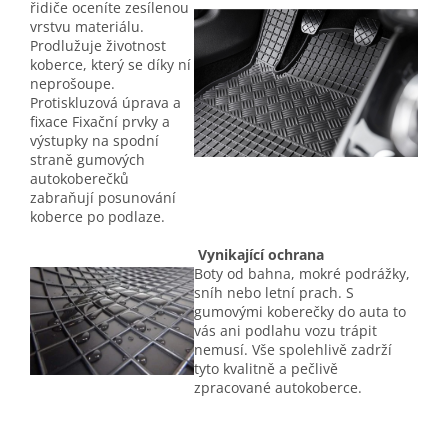
řidiče oceníte zesílenou
vrstvu materiálu.
Prodlužuje životnost
koberce, který se díky ní
neprošoupe.
Protiskluzová úprava a
fixace Fixační prvky a
výstupky na spodní
straně gumových
autokoberečků
zabraňují posunování
koberce po podlaze.
Vynikající ochrana
Boty od bahna, mokré podrážky,
sníh nebo letní prach. S
gumovými koberečky do auta to
vás ani podlahu vozu trápit
nemusí. Vše spolehlivě zadrží
tyto kvalitně a pečlivě
zpracované autokoberce.