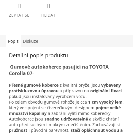
ZEPTAT SE
HLÍDAT
Popis
Diskuze
Detailní popis produktu
Gumové autokoberce pasující na TOYOTA
Corolla 07-
Přesné gumové koberce
z kvalitní pryže, jsou
vybaveny
protiskluzovou úpravou
a přípravou na
originální fixaci
,
pokud jsou instalovány výrobcem vozu.
Po celém obvodu gumové rohože je cca
1 cm vysoký lem
,
který ve spojení se čtverečkovým designem
pojme velké
množství kapaliny
a zabrání vylití mimo koberečky.
Autokoberce jsou
snadno udržovatelné
a skvěle chrání
auto před suchým i mokrým znečištěním. Zachovávají si
pružnost
i původní barevnost,
stačí opláchnout vodou a