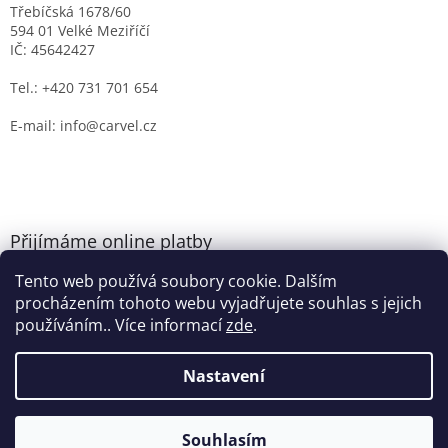
Třebíčská 1678/60
594 01 Velké Meziříčí
IČ: 45642427
Tel.: +420 731 701 654
E-mail: info@carvel.cz
Přijímáme online platby
Tento web používá soubory cookie. Dalším
procházením tohoto webu vyjadřujete souhlas s jejich
používáním.. Více informací
zde
.
Nastavení
Vytvořil Shoptet
Souhlasím
Copyright 2026
CARVEL.CZ
. Všechna práva vyhrazena.