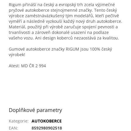
Rigum přináší na český a evropský trh zcela výjimečné
pryžové autokoberce stejnojmenné značky. Tento český
výrobce zaměstnávázkušený tým modelářů, kteří pečlivě
vyměří a následně vyzkouší každý nový druh autokoberce.
Materiál, použitý při výrobě zaručuje spojení pevnosti a
trvanlivosti a zároveň dokonalé usazení na podlaze
vašeho vozu. Ani design koberců nezaostává za kvalitou.
Gumové autokoberce značky RIGUM jsou 100% český
výrobek!
Atest: MD ČR 2 994
Doplňkové parametry
Kategorie
:
AUTOKOBERCE
EAN
:
8592980902518