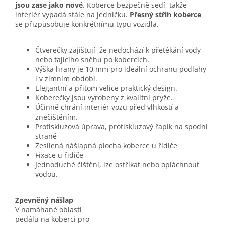
jsou zase jako nové
. Koberce bezpečně sedí, takže
interiér vypadá stále na jedničku.
Přesný střih koberce
se přizpůsobuje konkrétnímu typu vozidla.
Čtverečky zajišťují, že nedochází k přetékání vody
nebo tajícího sněhu po kobercích.
Výška hrany je 10 mm pro ideální ochranu podlahy
i v zimním období.
Elegantní a přitom velice praktický design.
Koberečky jsou vyrobeny z kvalitní pryže.
Účinně chrání interiér vozu před vlhkostí a
znečištěním.
Protiskluzová úprava, protiskluzový řapík na spodní
straně
Zesílená nášlapná plocha koberce u řidiče
Fixace u řidiče
Jednoduché čištění, lze ostříkat nebo opláchnout
vodou.
Zpevněný nášlap
V namáhané oblasti
pedálů na koberci pro