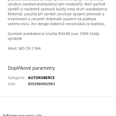
výrobce zaměstnávázkušený tým modelářů, kteří pečlivě
vyměří a následně vyzkouší každý nový druh autokoberce.
Materiál, použitý při výrobě zaručuje spojení pevnosti a
trvanlivosti a zároveň dokonalé usazení na podlaze
vašeho vozu. Ani design koberců nezaostává za kvalitou.
Gumové autokoberce značky RIGUM jsou 100% český
výrobek!
Atest: MD ČR 2 994
Doplňkové parametry
Kategorie
:
AUTOKOBERCE
EAN
:
8592980902983
Z
á
p
a
Informace pro vás