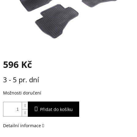
596 Kč
Měrná
3 - 5 pr. dní
cena:
Možnosti doručení
Přidat do košíku
Detailní informace