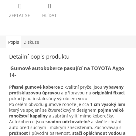
ZEPTAT SE
HLÍDAT
Popis
Diskuze
Detailní popis produktu
Gumové autokoberce pasující na TOYOTA Aygo
14-
Přesné gumové koberce
z kvalitní pryže, jsou
vybaveny
protiskluzovou úpravou
a přípravou na
originální fixaci
,
pokud jsou instalovány výrobcem vozu.
Po celém obvodu gumové rohože je cca
1 cm vysoký lem
,
který ve spojení se čtverečkovým designem
pojme velké
množství kapaliny
a zabrání vylití mimo koberečky.
Autokoberce jsou
snadno udržovatelné
a skvěle chrání
auto před suchým i mokrým znečištěním. Zachovávají si
pružnost
i původní barevnost,
stačí opláchnout vodou a