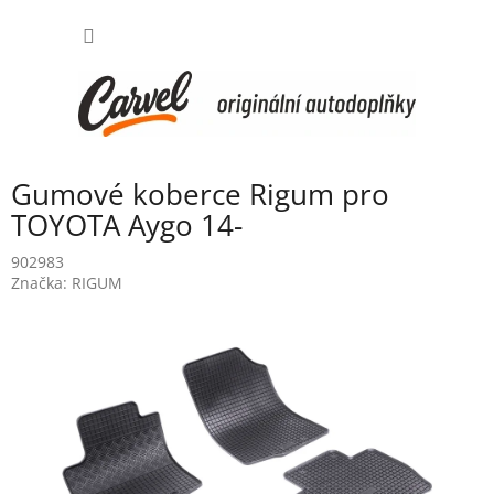
Přejít
NÁKUP
na
obsah
KOŠÍK
Gumové koberce Rigum pro
TOYOTA Aygo 14-
902983
Značka:
RIGUM