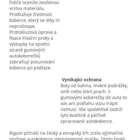
řidiče oceníte zesílenou
vrstvu materiálu.
Prodlužuje životnost
koberce, který se díky ní
neprošoupe.
Protiskluzová úprava a
fixace Fixační prvky a
výstupky na spodní
straně gumových
autokoberečků
zabraňují posunování
koberce po podlaze.
Vynikající ochrana
Boty od bahna, mokré podrážky,
sníh nebo letní prach. S
gumovými koberečky do auta to
vás ani podlahu vozu trápit
nemusí. Vše spolehlivě zadrží
tyto kvalitně a pečlivě
zpracované autokoberce.
Rigum přináší na český a evropský trh zcela výjimečné
pryžové autokoberce stejnojmenné značky. Tento český