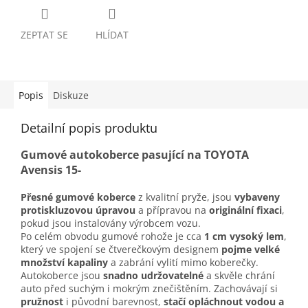
ZEPTAT SE
HLÍDAT
Popis
Diskuze
Detailní popis produktu
Gumové autokoberce pasující na TOYOTA
Avensis 15-
Přesné gumové koberce
z kvalitní pryže, jsou
vybaveny
protiskluzovou úpravou
a přípravou na
originální fixaci
,
pokud jsou instalovány výrobcem vozu.
Po celém obvodu gumové rohože je cca
1 cm vysoký lem
,
který ve spojení se čtverečkovým designem
pojme velké
množství kapaliny
a zabrání vylití mimo koberečky.
Autokoberce jsou
snadno udržovatelné
a skvěle chrání
auto před suchým i mokrým znečištěním. Zachovávají si
pružnost
i původní barevnost,
stačí opláchnout vodou a