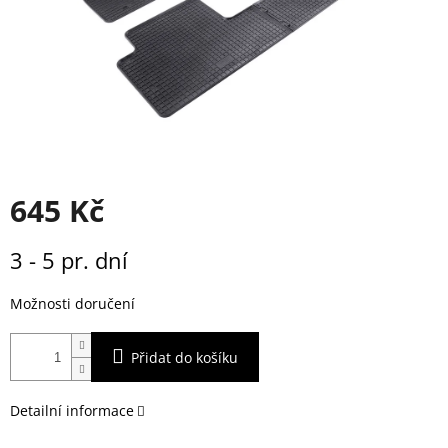
645 Kč
Měrná
3 - 5 pr. dní
cena:
Možnosti doručení
Přidat do košíku
Detailní informace