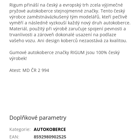
Rigum přináší na český a evropský trh zcela výjimečné
pryžové autokoberce stejnojmenné značky. Tento český
výrobce zaměstnávázkušený tým modelářů, kteří pečlivě
vyměří a následně vyzkouší každý nový druh autokoberce.
Materiál, použitý při výrobě zaručuje spojení pevnosti a
trvanlivosti a zároveň dokonalé usazení na podlaze
vašeho vozu. Ani design koberců nezaostává za kvalitou.
Gumové autokoberce značky RIGUM jsou 100% český
výrobek!
Atest: MD ČR 2 994
Doplňkové parametry
Kategorie
:
AUTOKOBERCE
EAN
:
8592980902525