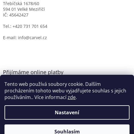
Třebíčská 1678/60
594 01 Velké Meziříčí
IČ: 45642427
Tel.: +420 731 701 654
E-mail: info@carvel.cz
Přijímáme online platby
Tento web používá soubory cookie. Dalším
procházením tohoto webu vyjadřujete souhlas s jejich
používáním.. Více informací
zde
.
Nastavení
Vytvořil Shoptet
Souhlasím
Copyright 2026
CARVEL.CZ
. Všechna práva vyhrazena.