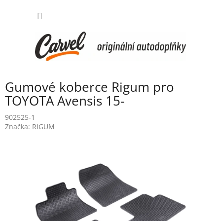
Přejít
NÁKUP
na
obsah
KOŠÍK
Gumové koberce Rigum pro
TOYOTA Avensis 15-
902525-1
Značka:
RIGUM