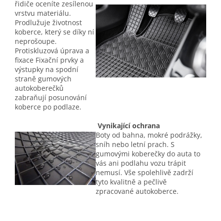
řidiče oceníte zesílenou
vrstvu materiálu.
Prodlužuje životnost
koberce, který se díky ní
neprošoupe.
Protiskluzová úprava a
fixace Fixační prvky a
výstupky na spodní
straně gumových
autokoberečků
zabraňují posunování
koberce po podlaze.
Vynikající ochrana
Boty od bahna, mokré podrážky,
sníh nebo letní prach. S
gumovými koberečky do auta to
vás ani podlahu vozu trápit
nemusí. Vše spolehlivě zadrží
tyto kvalitně a pečlivě
zpracované autokoberce.