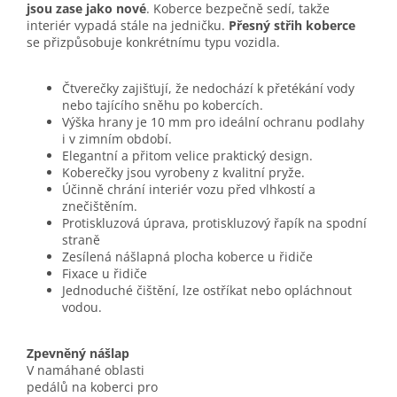
jsou zase jako nové
. Koberce bezpečně sedí, takže
interiér vypadá stále na jedničku.
Přesný střih koberce
se přizpůsobuje konkrétnímu typu vozidla.
Čtverečky zajišťují, že nedochází k přetékání vody
nebo tajícího sněhu po kobercích.
Výška hrany je 10 mm pro ideální ochranu podlahy
i v zimním období.
Elegantní a přitom velice praktický design.
Koberečky jsou vyrobeny z kvalitní pryže.
Účinně chrání interiér vozu před vlhkostí a
znečištěním.
Protiskluzová úprava, protiskluzový řapík na spodní
straně
Zesílená nášlapná plocha koberce u řidiče
Fixace u řidiče
Jednoduché čištění, lze ostříkat nebo opláchnout
vodou.
Zpevněný nášlap
V namáhané oblasti
pedálů na koberci pro