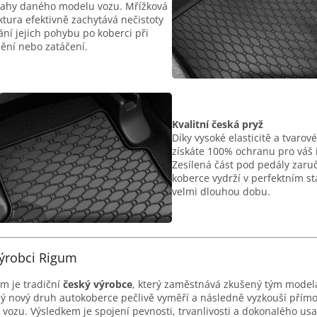
ahy daného modelu vozu. Mřížková
ktura efektivně zachytává nečistoty
ání jejich pohybu po koberci při
ění nebo zatáčení.
Kvalitní česká pryž
Díky vysoké elasticitě a tvarové
získáte 100% ochranu pro váš i
Zesílená část pod pedály zaruč
koberce vydrží v perfektním s
velmi dlouhou dobu.
ýrobci Rigum
m je tradiční
český výrobce
, který zaměstnává zkušený tým modelá
ý nový druh autokoberce pečlivě vyměří a následně vyzkouší přím
 vozu. Výsledkem je spojení pevnosti, trvanlivosti a dokonalého usa