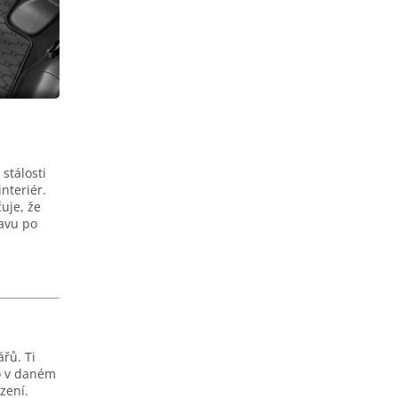
 stálosti
nteriér.
uje, že
tavu po
řů. Ti
o v daném
zení.