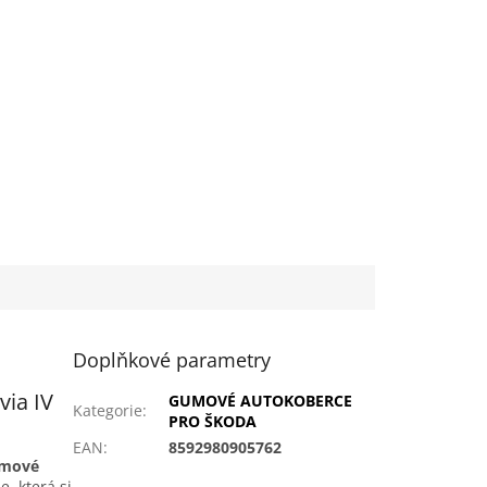
Doplňkové parametry
ia IV
GUMOVÉ AUTOKOBERCE
Kategorie
:
PRO ŠKODA
EAN
:
8592980905762
umové
, která si