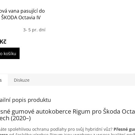
vá vana pasující do
 ŠKODA Octavia IV
- HORNÍ POLOHA
3- 5 pr. dní
 Kč
o košíku
s
Diskuze
ailní popis produktu
esné gumové autokoberce Rigum pro Škoda Octav
ech (2020–)
áte spolehlivou ochranu podlahy pro svůj hybridní vůz?
Přesné g
erce
od českého výrobce Rigum jsou vyrobeny z vysoce kvalitní pryže