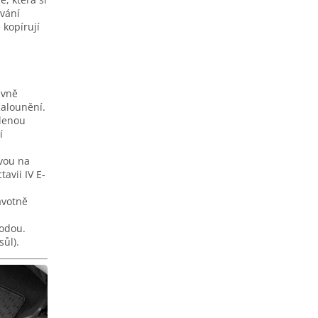
vání
 kopírují
ivně
 čalounění.
ílenou
í
vou na
tavii IV E-
avotně
vodou.
ůl).