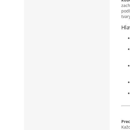
zach
podl
tvar
Hla
Prec
Každ