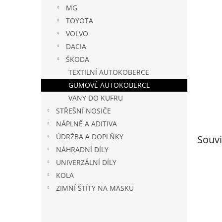
n
MG
e
TOYOTA
l
VOLVO
DACIA
ŠKODA
TEXTILNÍ AUTOKOBERCE
GUMOVÉ AUTOKOBERCE
VANY DO KUFRU
STŘEŠNÍ NOSIČE
NÁPLNĚ A ADITIVA
ÚDRŽBA A DOPLŇKY
Souvi
NÁHRADNÍ DÍLY
UNIVERZÁLNÍ DÍLY
KOLA
ZIMNÍ ŠTÍTY NA MASKU