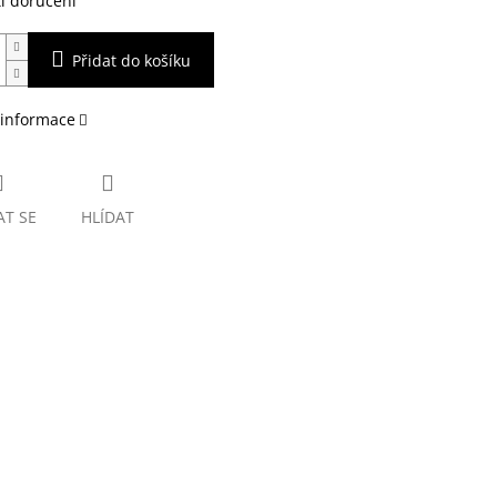
i doručení
Přidat do košíku
 informace
AT SE
HLÍDAT