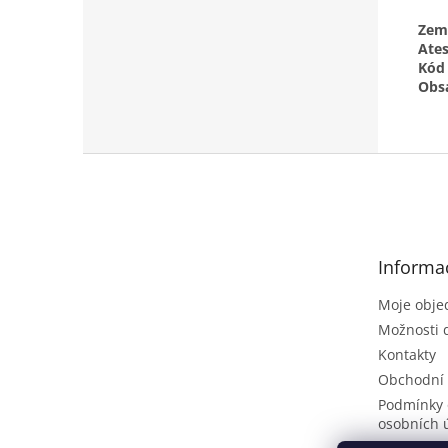
Zem
Ates
Kód
Obsa
Z
á
p
a
t
Informa
í
Moje obje
Možnosti 
Kontakty
Obchodní
Podmínky 
osobních 