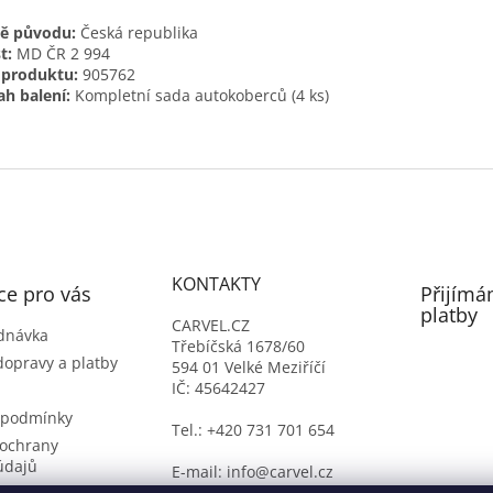
ě původu:
Česká republika
t:
MD ČR 2 994
 produktu:
905762
h balení:
Kompletní sada autokoberců (4 ks)
KONTAKTY
ce pro vás
Přijímá
platby
CARVEL.CZ
dnávka
Třebíčská 1678/60
dopravy a platby
594 01 Velké Meziříčí
IČ: 45642427
 podmínky
Tel.: +420 731 701 654
ochrany
údajů
E-mail: info@carvel.cz