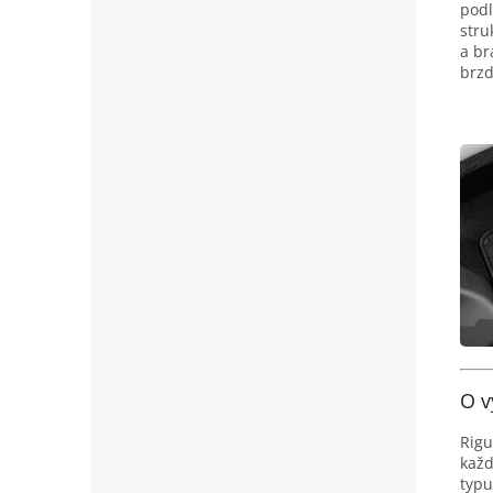
podl
stru
a br
brzd
O v
Rigu
každ
typu