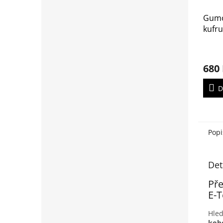
Gumo
kufru
2020
680
D
Popi
Det
Př
E-T
Hled
kob