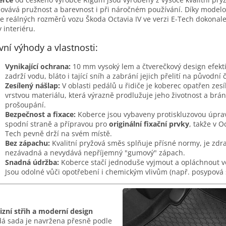
ovává pružnost a barevnost i při náročném používání. Díky modelo
e reálných rozměrů vozu Škoda Octavia IV ve verzi E-Tech dokonale
y interiéru.
vní výhody a vlastnosti:
Vynikající ochrana:
10 mm vysoký lem a čtverečkový design efekt
zadrží vodu, bláto i tající sníh a zabrání jejich přelití na původní
Zesílený nášlap:
V oblasti pedálů u řidiče je koberec opatřen zes
vrstvou materiálu, která výrazně prodlužuje jeho životnost a brán
prošoupání.
Bezpečnost a fixace:
Koberce jsou vybaveny protiskluzovou úpra
spodní straně a přípravou pro
originální fixační prvky
, takže v Oc
Tech pevně drží na svém místě.
Bez zápachu:
Kvalitní pryžová směs splňuje přísné normy, je zdr
nezávadná a nevydává nepříjemný "gumový" zápach.
Snadná údržba:
Koberce stačí jednoduše vyjmout a opláchnout 
Jsou odolné vůči opotřebení i chemickým vlivům (např. posypová s
izní střih a moderní design
á sada je navržena přesně podle