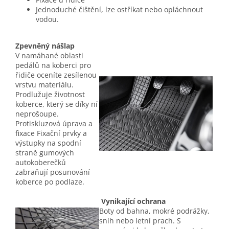
Jednoduché čištění, lze ostříkat nebo opláchnout
vodou.
Zpevněný nášlap
V namáhané oblasti
pedálů na koberci pro
řidiče oceníte zesílenou
vrstvu materiálu.
Prodlužuje životnost
koberce, který se díky ní
neprošoupe.
Protiskluzová úprava a
fixace Fixační prvky a
výstupky na spodní
straně gumových
autokoberečků
zabraňují posunování
koberce po podlaze.
Vynikající ochrana
Boty od bahna, mokré podrážky,
sníh nebo letní prach. S