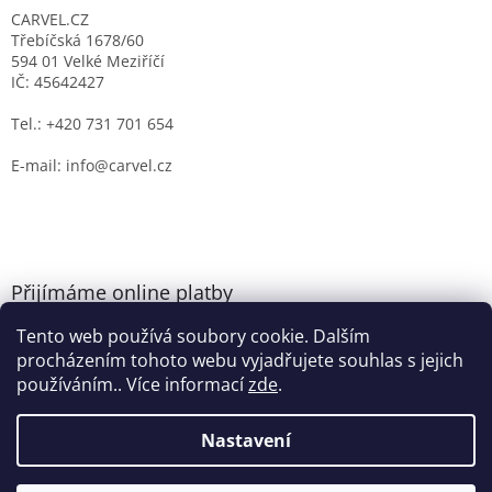
CARVEL.CZ
Třebíčská 1678/60
594 01 Velké Meziříčí
IČ: 45642427
Tel.: +420 731 701 654
E-mail: info@carvel.cz
Přijímáme online platby
Tento web používá soubory cookie. Dalším
procházením tohoto webu vyjadřujete souhlas s jejich
používáním.. Více informací
zde
.
Nastavení
Vytvořil Shoptet