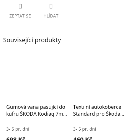
ZEPTAT SE
HLÍDAT
Související produkty
Gumová vana pasující do
Textilní autokoberce
kufru ŠKODA Kodiaq 7m
Standard pro Škoda
2024- 3.řada sklopená
Kodiaq II (2024 a novější)
– 5místná verze
3- 5 pr. dní
3- 5 pr. dní
698 Kč
460 Kč