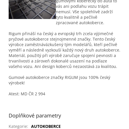
gumovými koberečky do auta to
vás ani podlahu vozu trápit
nemusí. Vše spolehlivě zadrží
tyto kvalitně a pečlivě
zpracované autokoberce.
Rigum přináší na český a evropský trh zcela výjimečné
pryžové autokoberce stejnojmenné značky. Tento český
výrobce zaměstnávázkušený tým modelářů, kteří pečlivě
vyměří a následně vyzkouší každý nový druh autokoberce.
Materiál, použitý při výrobě zaručuje spojení pevnosti a
trvanlivosti a zároveň dokonalé usazení na podlaze
vašeho vozu. Ani design koberců nezaostává za kvalitou.
Gumové autokoberce značky RIGUM jsou 100% český
výrobek!
Atest: MD ČR 2 994
Doplňkové parametry
Kategorie
:
AUTOKOBERCE