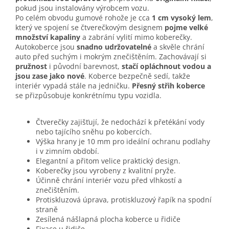
pokud jsou instalovány výrobcem vozu.
Po celém obvodu gumové rohože je cca
1 cm vysoký lem
,
který ve spojení se čtverečkovým designem
pojme velké
množství kapaliny
a zabrání vylití mimo koberečky.
Autokoberce jsou
snadno udržovatelné
a skvěle chrání
auto před suchým i mokrým znečištěním. Zachovávají si
pružnost
i původní barevnost,
stačí opláchnout vodou a
jsou zase jako nové
. Koberce bezpečně sedí, takže
interiér vypadá stále na jedničku.
Přesný střih koberce
se přizpůsobuje konkrétnímu typu vozidla.
Čtverečky zajišťují, že nedochází k přetékání vody
nebo tajícího sněhu po kobercích.
Výška hrany je 10 mm pro ideální ochranu podlahy
i v zimním období.
Elegantní a přitom velice praktický design.
Koberečky jsou vyrobeny z kvalitní pryže.
Účinně chrání interiér vozu před vlhkostí a
znečištěním.
Protiskluzová úprava, protiskluzový řapík na spodní
straně
Zesílená nášlapná plocha koberce u řidiče
Fixace u řidiče