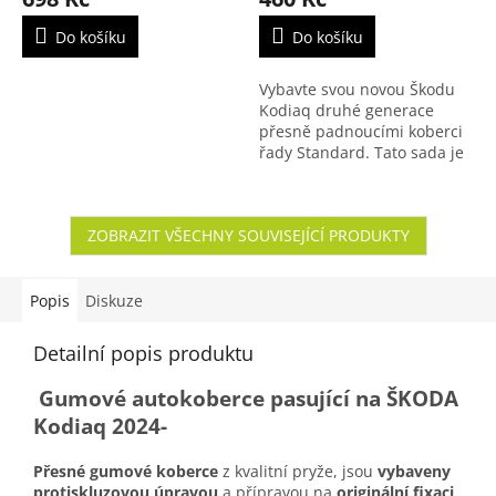
Do košíku
Do košíku
Vybavte svou novou Škodu
Kodiaq druhé generace
přesně padnoucími koberci
řady Standard. Tato sada je
navržena na míru pro
5místnou verzi (model
2024+), aby dokonale
ZOBRAZIT VŠECHNY SOUVISEJÍCÍ PRODUKTY
kopírovala...
Popis
Diskuze
Detailní popis produktu
Gumové autokoberce pasující na ŠKODA
Kodiaq 2024-
Přesné gumové koberce
z kvalitní pryže, jsou
vybaveny
protiskluzovou úpravou
a přípravou na
originální fixaci
,