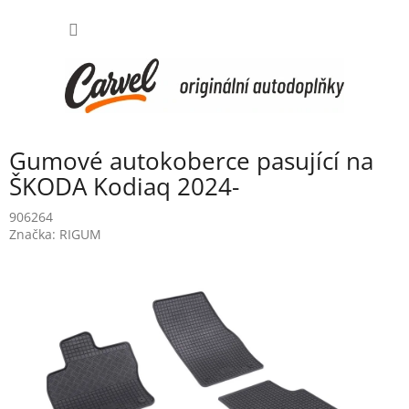
Přejít
NÁKUP
na
obsah
KOŠÍK
Gumové autokoberce pasující na
ŠKODA Kodiaq 2024-
906264
Značka:
RIGUM