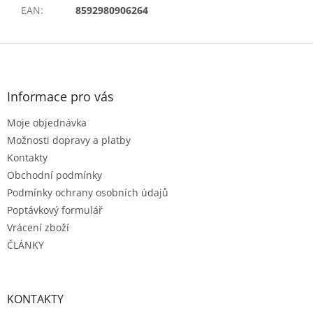
EAN
:
8592980906264
Z
á
p
a
Informace pro vás
t
Moje objednávka
í
Možnosti dopravy a platby
Kontakty
Obchodní podmínky
Podmínky ochrany osobních údajů
Poptávkový formulář
Vrácení zboží
ČLÁNKY
KONTAKTY