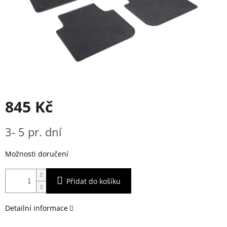
845 Kč
Měrná
3- 5 pr. dní
cena:
Možnosti doručení
Přidat do košíku
Detailní informace