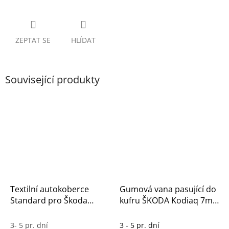
ZEPTAT SE
HLÍDAT
Související produkty
Textilní autokoberce
Gumová vana pasující do
Standard pro Škoda
kufru ŠKODA Kodiaq 7m
Kodiaq (2017–2024) –
2017-2024
5místná verze
3- 5 pr. dní
3 - 5 pr. dní