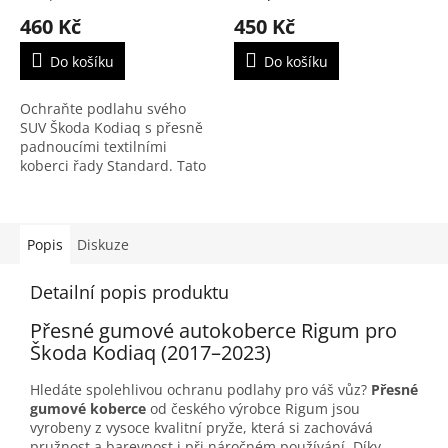
460 Kč
450 Kč
Do košíku
Do košíku
Ochraňte podlahu svého
SUV Škoda Kodiaq s přesně
padnoucími textilními
koberci řady Standard. Tato
sada je navržena na míru
pro 5místnou verzi (od roku
2017), aby dokonale...
Popis
Diskuze
Detailní popis produktu
Přesné gumové autokoberce Rigum pro
Škoda Kodiaq (2017–2023)
Hledáte spolehlivou ochranu podlahy pro váš vůz?
Přesné
gumové koberce
od českého výrobce Rigum jsou
vyrobeny z vysoce kvalitní pryže, která si zachovává
pružnost a barevnost i při náročném používání. Díky