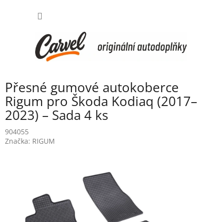
Přejít
NÁKUP
na
obsah
KOŠÍK
Přesné gumové autokoberce
Rigum pro Škoda Kodiaq (2017–
2023) – Sada 4 ks
904055
Značka:
RIGUM