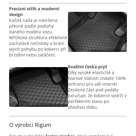
Precizní střih a moderní
design
Každá sada je navržena
přesně podle podlahy
daného modelu vozu.
Mřížková struktura efektivně
zachytává nečistoty a brání
jejich pohybu po koberci při
brzdění nebo zatáčení.
Kvalitní česká pryž
Díky vysoké elasticitě a
tvarové stálosti získáte 100%
ochranu pro váš interiér.
Zesílená část pod pedály
zaručuje, že koberce vydrží v
perfektním stavu po
dlouhou dobu.
O výrobci Rigum