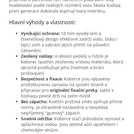
modelování podle reálných rozměrů vozu Škoda Kodiaq
první generace dokonale kopírují tvary interiéru.
Hlavní výhody a vlastnosti:
Vynikající ochrana:
10 mm vysoký lem a
čtverečkový design efektivně zadrží vodu, bláto i
tající sníh a zabrání jejich přelití na původní
čalounění.
Zesílený nášlap:
V oblasti pedálů u řidiče je
koberec opatřen zesílenou vrstvou materiálu, která
výrazně prodlužuje jeho životnost a brání
prošoupání.
Bezpečnost a fixace:
Koberce jsou vybaveny
protiskluzovou úpravou na spodní straně a
přípravou pro
originální fixační prvky
, takže v
Kodiaqu pevně drží na svém místě.
Bez zápachu:
Kvalitní pryžová směs splňuje přísné
normy, je zdravotně nezávadná a nevydává
nepříjemný "gumový" zápach.
Snadná údržba:
Koberce stačí jednoduše vyjmout a
opláchnout vodou. Jsou odolné vůči opotřebení i
chemickým vlivům.