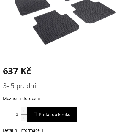
637 Kč
Měrná
3- 5 pr. dní
cena:
Možnosti doručení
Přidat do košíku
Detailní informace