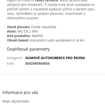
Rigum je tradiční
český výrobce
, který zaměstnává
zkušený tým modelářů. Ti každý nový druh autokoberce
pečlivě vyměří a následně vyzkouší přímo v daném typu
vozu. Výsledkem je spojení pevnosti, trvanlivosti a
dokonalého usazení.
Země původu:
Česká republika
Atest:
MD ČR 2 994
Kód produktu:
904055
Obsah balení:
Kompletní sada autokoberců (4 ks)
Doplňkové parametry
Kategorie
:
GUMOVÉ AUTOKOBERCE PRO ŠKODA
EAN
:
8592980904055
Z
á
p
a
Informace pro vás
t
Moje objednávka
í