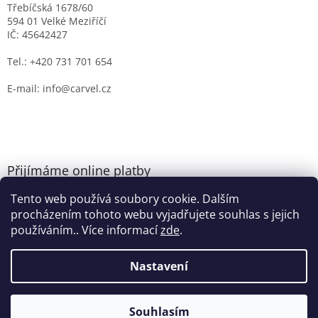
Třebíčská 1678/60
594 01 Velké Meziříčí
IČ: 45642427
Tel.: +420 731 701 654
E-mail: info@carvel.cz
Přijímáme online platby
Tento web používá soubory cookie. Dalším
procházením tohoto webu vyjadřujete souhlas s jejich
používáním.. Více informací
zde
.
Nastavení
Vytvořil Shoptet
Souhlasím
Copyright 2026
CARVEL.CZ
. Všechna práva vyhrazena.