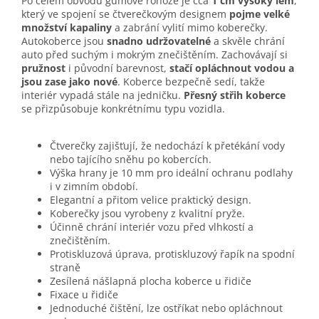
Po celém obvodu gumové rohože je cca
1 cm vysoký lem
,
který ve spojení se čtverečkovým designem
pojme velké
množství kapaliny
a zabrání vylití mimo koberečky.
Autokoberce jsou
snadno udržovatelné
a skvěle chrání
auto před suchým i mokrým znečištěním. Zachovávají si
pružnost
i původní barevnost,
stačí opláchnout vodou a
jsou zase jako nové
. Koberce bezpečně sedí, takže
interiér vypadá stále na jedničku.
Přesný střih koberce
se přizpůsobuje konkrétnímu typu vozidla.
Čtverečky zajišťují, že nedochází k přetékání vody
nebo tajícího sněhu po kobercích.
Výška hrany je 10 mm pro ideální ochranu podlahy
i v zimním období.
Elegantní a přitom velice praktický design.
Koberečky jsou vyrobeny z kvalitní pryže.
Účinně chrání interiér vozu před vlhkostí a
znečištěním.
Protiskluzová úprava, protiskluzový řapík na spodní
straně
Zesílená nášlapná plocha koberce u řidiče
Fixace u řidiče
Jednoduché čištění, lze ostříkat nebo opláchnout