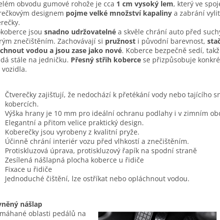
elém obvodu gumové rohože je cca
1 cm vysoký lem
, který ve spoj
erečkovým designem
pojme velké množství kapaliny
a zabrání vyli
rečky.
koberce jsou
snadno udržovatelné
a skvěle chrání auto před such
ým znečištěním. Zachovávají si
pružnost
i původní barevnost,
stač
chnout vodou a jsou zase jako nové
. Koberce bezpečně sedí, takž
dá stále na jedničku.
Přesný střih koberce
se přizpůsobuje konkr
 vozidla.
Čtverečky zajišťují, že nedochází k přetékání vody nebo tajícího 
kobercích.
Výška hrany je 10 mm pro ideální ochranu podlahy i v zimním ob
Elegantní a přitom velice praktický design.
Koberečky jsou vyrobeny z kvalitní pryže.
Účinně chrání interiér vozu před vlhkostí a znečištěním.
Protiskluzová úprava, protiskluzový řapík na spodní straně
Zesílená nášlapná plocha koberce u řidiče
Fixace u řidiče
Jednoduché čištění, lze ostříkat nebo opláchnout vodou.
vněný nášlap
máhané oblasti pedálů na