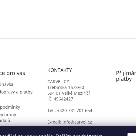
KONTAKTY
ce pro vás
Přijímá
platby
CARVEL.CZ
dnávka
Třebíčská 1678/60
dopravy a platby
594 01 Velké Meziříčí
IČ: 45642427
 podmínky
Tel.: +420 731 701 654
ochrany
údajů
E-mail: info@carvel.cz
ý formulář
oží