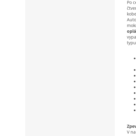
Po c
čtv
kobe
Auto
mokr
oplá
vypa
typu
Zpe
V na