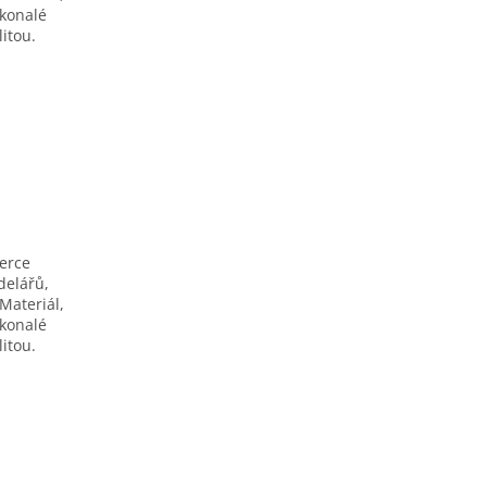
okonalé
itou.
berce
delářů,
Materiál,
okonalé
itou.