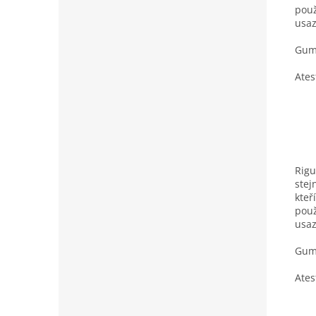
použ
usaz
Gumo
Ates
Rigu
stej
kteř
použ
usaz
Gumo
Ates