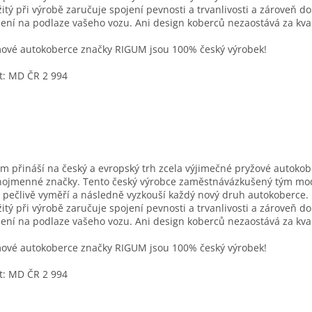
itý při výrobě zaručuje spojení pevnosti a trvanlivosti a zároveň d
ení na podlaze vašeho vozu. Ani design koberců nezaostává za kval
vé autokoberce značky RIGUM jsou 100% český výrobek!
t: MD ČR 2 994
m přináší na český a evropský trh zcela výjimečné pryžové autoko
nojmenné značky. Tento český výrobce zaměstnávázkušený tým mo
í pečlivě vyměří a následně vyzkouší každý nový druh autokoberce. 
itý při výrobě zaručuje spojení pevnosti a trvanlivosti a zároveň d
ení na podlaze vašeho vozu. Ani design koberců nezaostává za kval
vé autokoberce značky RIGUM jsou 100% český výrobek!
t: MD ČR 2 994