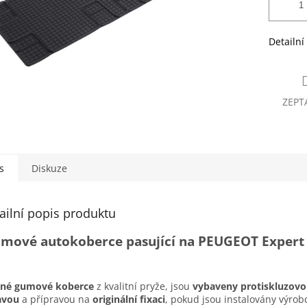
Detailní
ZEPT
s
Diskuze
ailní popis produktu
mové autokoberce pasující na PEUGEOT Expert 
sné gumové koberce
z kvalitní pryže, jsou
vybaveny protiskluzov
avou
a přípravou na
originální fixaci
, pokud jsou instalovány výro