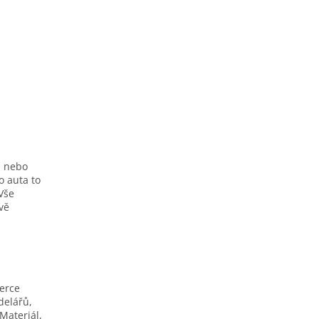
h nebo
o auta to
Vše
ivě
berce
delářů,
Materiál,