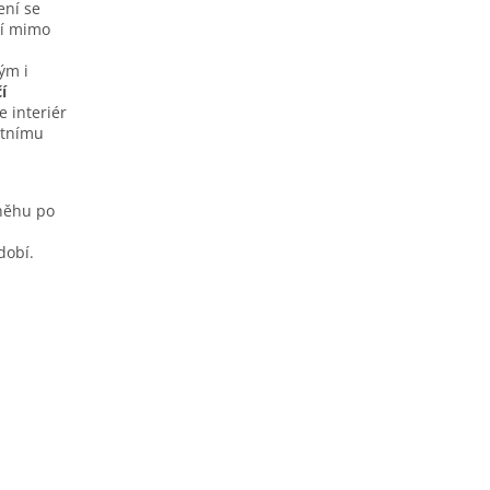
ení se
tí mimo
ým i
í
e interiér
étnímu
sněhu po
dobí.