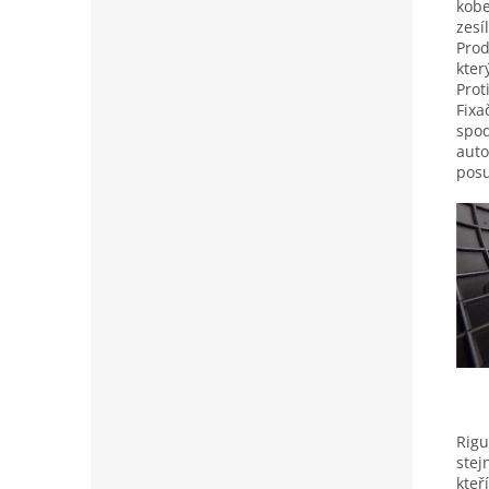
kobe
zesí
Prod
kter
Prot
Fixa
spod
auto
posu
Rigu
stej
kteř