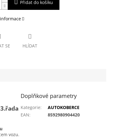
Přidat do košíku
 informace
AT SE
HLÍDAT
Doplňkové parametry
3.řada
Kategorie
:
AUTOKOBERCE
EAN
:
8592980904420
ou
bcem vozu.