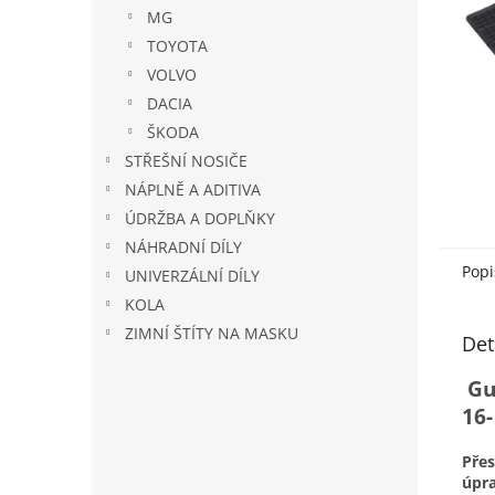
n
MG
e
TOYOTA
l
VOLVO
DACIA
ŠKODA
STŘEŠNÍ NOSIČE
NÁPLNĚ A ADITIVA
ÚDRŽBA A DOPLŇKY
NÁHRADNÍ DÍLY
Popi
UNIVERZÁLNÍ DÍLY
KOLA
ZIMNÍ ŠTÍTY NA MASKU
Det
Gu
16-
Pře
úpr