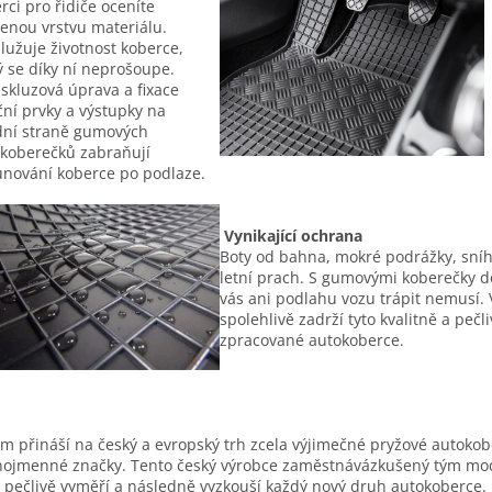
rci pro řidiče oceníte
lenou vrstvu materiálu.
lužuje životnost koberce,
ý se díky ní neprošoupe.
iskluzová úprava a fixace
ční prvky a výstupky na
ní straně gumových
koberečků zabraňují
nování koberce po podlaze.
Vynikající ochrana
Boty od bahna, mokré podrážky, sní
letní prach. S gumovými koberečky d
vás ani podlahu vozu trápit nemusí. 
spolehlivě zadrží tyto kvalitně a pečl
zpracované autokoberce.
m přináší na český a evropský trh zcela výjimečné pryžové autoko
nojmenné značky. Tento český výrobce zaměstnávázkušený tým mo
í pečlivě vyměří a následně vyzkouší každý nový druh autokoberce. 