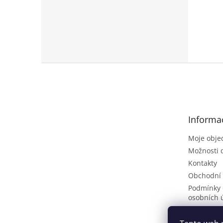
Z
á
p
a
t
Informa
í
Moje obje
Možnosti 
Kontakty
Obchodní
Podmínky 
osobních 
Poptávkov
Vrácení zb